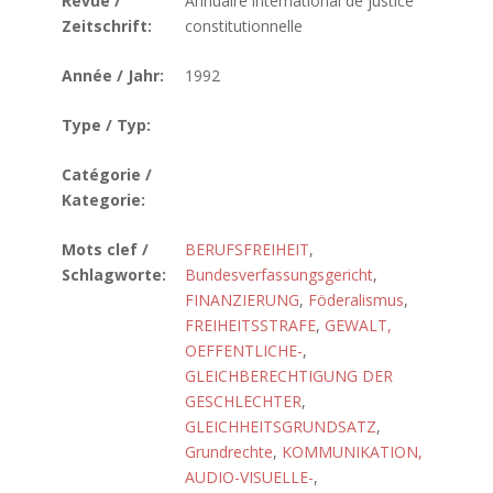
Revue /
Annuaire international de justice
Zeitschrift:
constitutionnelle
Année / Jahr:
1992
Type / Typ:
Catégorie /
Kategorie:
Mots clef /
BERUFSFREIHEIT
,
Schlagworte:
Bundesverfassungsgericht
,
FINANZIERUNG
,
Föderalismus
,
FREIHEITSSTRAFE
,
GEWALT,
OEFFENTLICHE-
,
GLEICHBERECHTIGUNG DER
GESCHLECHTER
,
GLEICHHEITSGRUNDSATZ
,
Grundrechte
,
KOMMUNIKATION,
AUDIO-VISUELLE-
,