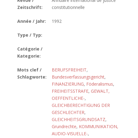
Revue /
Annuaire international de justice
Zeitschrift:
constitutionnelle
Année / Jahr:
1992
Type / Typ:
Catégorie /
Kategorie:
Mots clef /
BERUFSFREIHEIT
,
Schlagworte:
Bundesverfassungsgericht
,
FINANZIERUNG
,
Föderalismus
,
FREIHEITSSTRAFE
,
GEWALT,
OEFFENTLICHE-
,
GLEICHBERECHTIGUNG DER
GESCHLECHTER
,
GLEICHHEITSGRUNDSATZ
,
Grundrechte
,
KOMMUNIKATION,
AUDIO-VISUELLE-
,