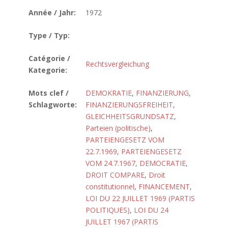
Année / Jahr:
1972
Type / Typ:
Catégorie /
Rechtsvergleichung
Kategorie:
Mots clef /
DEMOKRATIE
,
FINANZIERUNG
,
Schlagworte:
FINANZIERUNGSFREIHEIT
,
GLEICHHEITSGRUNDSATZ
,
Parteien (politische)
,
PARTEIENGESETZ VOM
22.7.1969
,
PARTEIENGESETZ
VOM 24.7.1967
,
DEMOCRATIE
,
DROIT COMPARE
,
Droit
constitutionnel
,
FINANCEMENT
,
LOI DU 22 JUILLET 1969 (PARTIS
POLITIQUES)
,
LOI DU 24
JUILLET 1967 (PARTIS