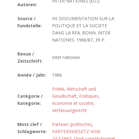
INTER NATIONES (ED.);
Autoren:
Source /
IN: DOCUMENTATION SUR LA
Fundstelle:
POLITIQUE ET LA SOCIETE
DANS LA RFA. BONN. INTER
NATIONES. 1986/87, 39 P.
Revue /
Inter nationes
Zeitschrift:
Année / Jahr:
1986
Politik, Wirtschaft und
Catégorie /
Gesellschaft
,
Politiques,
Kategorie:
économie et société
,
Verfassungsrecht
Mots clef /
Parteien (politische)
,
Schlagworte:
PARTEIENGESETZ VOM
24.7.1967
,
Droit constitutionnel
,