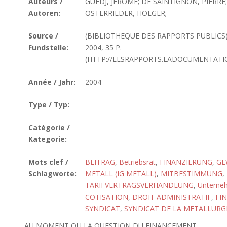
Auteurs /
GUEDJ, JEROME; DE SAINTIGNON, PIERRE;
Autoren:
OSTERRIEDER, HOLGER;
Source /
(BIBLIOTHEQUE DES RAPPORTS PUBLICS
Fundstelle:
2004, 35 P.
(HTTP://LESRAPPORTS.LADOCUMENTATIO
Année / Jahr:
2004
Type / Typ:
Catégorie /
Kategorie:
Mots clef /
BEITRAG
,
Betriebsrat
,
FINANZIERUNG
,
GE
Schlagworte:
METALL (IG METALL)
,
MITBESTIMMUNG
,
TARIFVERTRAGSVERHANDLUNG
,
Unterne
COTISATION
,
DROIT ADMINISTRATIF
,
FI
SYNDICAT
,
SYNDICAT DE LA METALLURGI
AU MOMENT OU LA QUESTION DU FINANCEMENT