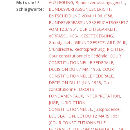
Mots clef /
AUSLEGUNG
,
Bundesverfassungsgericht
,
Schlagworte:
BUNDESVERFASSUNGSGERICHT,
ENTSCHEIDUNG VOM 11.06.1958
,
BUNDESVERFASSUNGSGERICHTSGESETZ
VOM 12.3.1951
,
GERICHTSBARKEIT,
VERFASSUNGS-
,
GESETZGEBUNG
,
Grundgesetz
,
GRUNDGESETZ, ART. 20 III
,
Grundrechte
,
Rechtsprechung
,
RICHTER
,
Cour constitutionnelle Fédérale
,
COUR
CONSTITUTIONNELLE FEDERALE,
DECISION DU 07 MAI 1953
,
COUR
CONSTITUTIONNELLE FEDERALE,
DECISION DU 11 JUIN 1958
,
Droit
constitutionnel
,
DROITS
FONDAMENTAUX
,
INTERPRETATION
,
JUGE
,
JURIDICTION
CONSTITUTIONNELLE
,
Jurisprudence
,
LEGISLATION
,
LOI DU 12 MARS 1951
(COUR CONSTITUTIONNELLE
FEDERALE)
,
LOI FONDAMENTALE
,
LOI