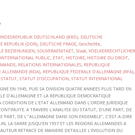
e
NDESREPUBLIK DEUTSCHLAND (BRD)
,
DEUTSCHE
 REPUBLIK (DDR)
,
DEUTSCHE FRAGE
,
Geschichte
,
LE BEZIEHUNGEN
,
SOUVERAENITAET
,
Staat
,
VOELKERRECHTLICHER
 INTERNATIONAL PUBLIC
,
ETAT
,
HISTOIRE
,
HISTOIRE DU DROIT
,
EMANDE
,
RELATIONS INTERNATIONALES
,
REPUBLIQUE
 ALLEMANDE (RDA)
,
REPUBLIQUE FEDERALE D'ALLEMAGNE (RFA)
,
,
STATUT
,
STATUT D'OCCUPATION
,
STATUT INTERNATIONAL
NE EN 1945, PUIS SA DIVISION QUATRE ANNEES PLUS TARD EN
RALE D'ALLEMAGNE ET LA REPUBLIQUE DEMOCRATIQUE
 CONDITION DE L'ETAT ALLEMAND DANS L'ORDRE JURIDIQUE
CONTINUITE. A TRAVERS L'ANALYSE DU STATUT, D'UNE PART, DE
RE PART, DE L'"ALLEMAGNE DANS SON ENSEMBLE", C'EST-A-DIRE
ERLIN, LA SARRE JUSQU'EN 1957 ET LES REGIONS ALLEMANDES A
, L'AUTEUR RETRACE DE MANIERE DETAILLEE L'EVOLUTION DU