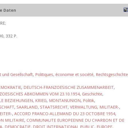
he Daten
RE;
0, 332 P.
ft und Gesellschaft
,
Politiques, économie et société
,
Rechtsgeschichte
EMOKRATIE
,
DEUTSCH-FRANZOESISCHE ZUSAMMENARBEIT
,
ZOESISCHES ABKOMMEN VOM 23.10.1954
,
Geschichte
,
LE BEZIEHUNGEN
,
KRIEG
,
MONTANUNION
,
Politik
,
SCHAFT
,
SAARLAND
,
STAATSRECHT
,
VERWALTUNG, MILITAER-
,
EITER-
,
ACCORD FRANCO-ALLEMAND DU 23 OCTOBRE 1954
,
N MILITAIRE
,
COMMUNAUTE EUROPEENNE DU CHARBON ET DE
CA
,
DEMOCRATIE
,
DROIT INTERNATIONAL PUBLIC
,
EUROPE
,