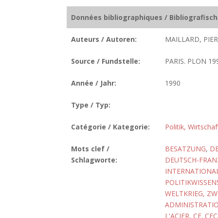
Données bibliographiques / Bibliografisc
Auteurs / Autoren:
MAILLARD, PIER
Source / Fundstelle:
PARIS. PLON 199
Année / Jahr:
1990
Type / Typ:
Catégorie / Kategorie:
Politik, Wirtscha
Mots clef /
BESATZUNG
,
D
Schlagworte:
DEUTSCH-FRAN
INTERNATIONA
POLITIKWISSEN
WELTKRIEG, ZW
ADMINISTRATIO
L'ACIER, CF. CE