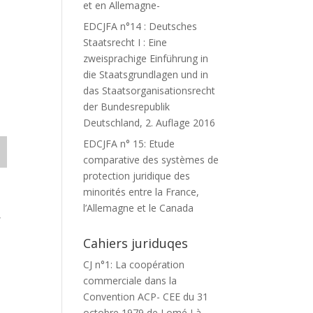
et en Allemagne-
EDCJFA n°14 : Deutsches
Staatsrecht I : Eine
zweisprachige Einführung in
die Staatsgrundlagen und in
das Staatsorganisationsrecht
der Bundesrepublik
Deutschland, 2. Auflage 2016
EDCJFA n° 15: Etude
comparative des systèmes de
protection juridique des
minorités entre la France,
l’Allemagne et le Canada
,
Cahiers juriduqes
CJ n°1: La coopération
commerciale dans la
Convention ACP- CEE du 31
octobre 1979 de Lomé I à