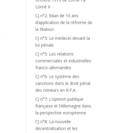
Lomé II
CJ n°2: Bilan de 10 ans
d’application de la réforme de
la filiation
,
CJ n°3: Le médecin devant la
loi pénale
CJ n°5: Les relations
commerciales et industrielles
franco-allemandes
T
CJ n°6: Le système des
sanctions dans le droit pénal
des mineurs en R.F.A.
CJ n°7: L’opinion publique
française et l’Allemagne dans
la perspective européenne
CJ n°8: La nouvelle
décentralisation et les