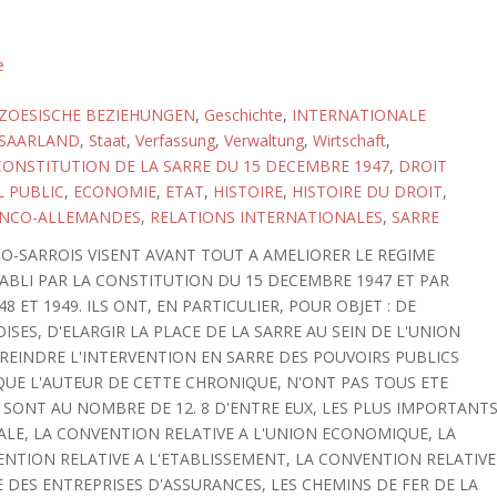
e
ZOESISCHE BEZIEHUNGEN
,
Geschichte
,
INTERNATIONALE
SAARLAND
,
Staat
,
Verfassung
,
Verwaltung
,
Wirtschaft
,
CONSTITUTION DE LA SARRE DU 15 DECEMBRE 1947
,
DROIT
 PUBLIC
,
ECONOMIE
,
ETAT
,
HISTOIRE
,
HISTOIRE DU DROIT
,
ANCO-ALLEMANDES
,
RELATIONS INTERNATIONALES
,
SARRE
CO-SARROIS VISENT AVANT TOUT A AMELIORER LE REGIME
ABLI PAR LA CONSTITUTION DU 15 DECEMBRE 1947 ET PAR
 ET 1949. ILS ONT, EN PARTICULIER, POUR OBJET : DE
SES, D'ELARGIR LA PLACE DE LA SARRE AU SEIN DE L'UNION
EINDRE L'INTERVENTION EN SARRE DES POUVOIRS PUBLICS
QUE L'AUTEUR DE CETTE CHRONIQUE, N'ONT PAS TOUS ETE
 SONT AU NOMBRE DE 12. 8 D'ENTRE EUX, LES PLUS IMPORTANTS
ALE, LA CONVENTION RELATIVE A L'UNION ECONOMIQUE, LA
ENTION RELATIVE A L'ETABLISSEMENT, LA CONVENTION RELATIVE
E DES ENTREPRISES D'ASSURANCES, LES CHEMINS DE FER DE LA