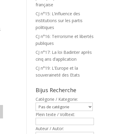
française
CJ n°15: L’influence des
institutions sur les partis
politiques
S
CJ n°16: Terrorisme et libertés
publiques
CJ n°17: La loi Badinter après
cinq ans d’application
CJ n°19: L’Europe et la
souveraineté des Etats
Bijus Recherche
Catègorie / Kategorie:
Plein texte / Volltext:
Auteur / Autor: