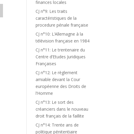
finances locales
CJ n°9: Les traits
caractéristiques de la
procedure pénale française
CJ n°10: L’Allemagne à la
télévision française en 1984
CJ n°11: Le trentenaire du
Centre d’Etudes Juridiques
Françaises
CJ n°12: Le règlement
amiable devant la Cour
européenne des Droits de
l’Homme
CJ n°13: Le sort des
créanciers dans le nouveau
droit français de la faillite
CJ n°14: Trente ans de
politique pénitentiaire