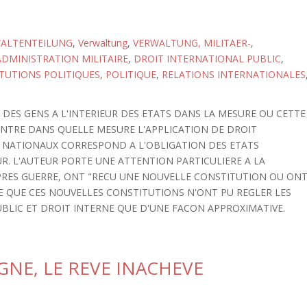
ALTENTEILUNG
,
Verwaltung
,
VERWALTUNG, MILITAER-
,
ADMINISTRATION MILITAIRE
,
DROIT INTERNATIONAL PUBLIC
,
ITUTIONS POLITIQUES
,
POLITIQUE
,
RELATIONS INTERNATIONALES
 DES GENS A L'INTERIEUR DES ETATS DANS LA MESURE OU CETTE
NTRE DANS QUELLE MESURE L'APPLICATION DE DROIT
X NATIONAUX CORRESPOND A L'OBLIGATION DES ETATS
UR. L'AUTEUR PORTE UNE ATTENTION PARTICULIERE A LA
PRES GUERRE, ONT "RECU UNE NOUVELLE CONSTITUTION OU ON
E QUE CES NOUVELLES CONSTITUTIONS N'ONT PU REGLER LES
BLIC ET DROIT INTERNE QUE D'UNE FACON APPROXIMATIVE.
GNE, LE REVE INACHEVE