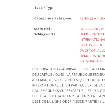
Type / Typ:
Catégorie / Kategorie:
Rechtsgeschicht
Mots clef /
BESATZUNG
,
BU
Schlagworte:
DEMOKRATISCHE
INTERNATIONA
STATUS
,
DROIT
QUESTION ALL
DEMOCRATIQUE
SOUVERAINETE
L'OCCUPATION QUADRIPARTITE DE L'ALLEMAG
DEUX REPUBLIQUES : LA REPUBLIQUE FEDE
ALLEMANDE, SOULEVENT LA QUESTION DE LA
INTERNATIONAL ET, EN PARTICULIER, DE SA 
L'ALLEMAGNE OCCUPEE (PARTIE I) ET, D'AUT
DE L'ETAT INCLUANT LA R.F.A., LA R.D.A., B
L'EST DE LA LIGNE ODER-NEISSE (PARTIE II)