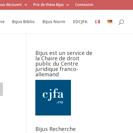
us découvrir
Prix de thèse Bijus
Connexion
me
Bijus Biblio
Bijus Norm
EDCJFA
Bijus est un service de
la Chaire de droit
public du Centre
juridique franco-
allemand
Bijus Recherche