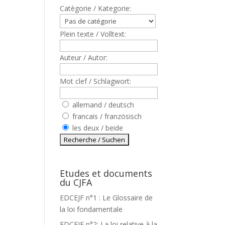
Catègorie / Kategorie:
Plein texte / Volltext:
Auteur / Autor:
Mot clef / Schlagwort:
allemand / deutsch
francais / französisch
les deux / beide
Etudes et documents
du CJFA
EDCEJF n°1 : Le Glossaire de
la loi fondamentale
EDCEJF n°2: La loi relative à la