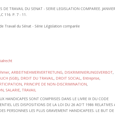
 DE TRAVAIL DU SENAT - SERIE LEGISLATION COMPAREE. JANVIE
 116. P. 7 - 11.
 Travail du Sénat - Série Législation comparée
ialrecht
ehmer
,
ARBEITNEHMERVERTRETUNG
,
DISKRIMINIERUNGSVERBOT
,
UCH (SGB)
,
DROIT DU TRAVAIL
,
DROIT SOCIAL
,
Entreprise
,
RTICIPATION
,
PRINCIPE DE NON-DISCRIMINATION
,
ON
,
SALARIE
,
TRAVAIL
 AUX HANDICAPES SONT COMPRISES DANS LE LIVRE IX DU CODE
TIEL LES DISPOSITIONS DE LA LOI DU 26 AO'T 1986 RELATIVES 
 DES PERSONNES LES PLUS GRAVEMENT HANDICAPEES. LE BUT DE