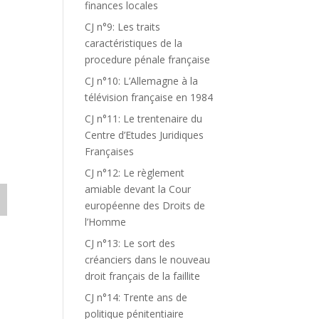
finances locales
CJ n°9: Les traits
caractéristiques de la
procedure pénale française
CJ n°10: L’Allemagne à la
télévision française en 1984
CJ n°11: Le trentenaire du
Centre d’Etudes Juridiques
Françaises
CJ n°12: Le règlement
amiable devant la Cour
européenne des Droits de
l’Homme
CJ n°13: Le sort des
créanciers dans le nouveau
droit français de la faillite
CJ n°14: Trente ans de
politique pénitentiaire