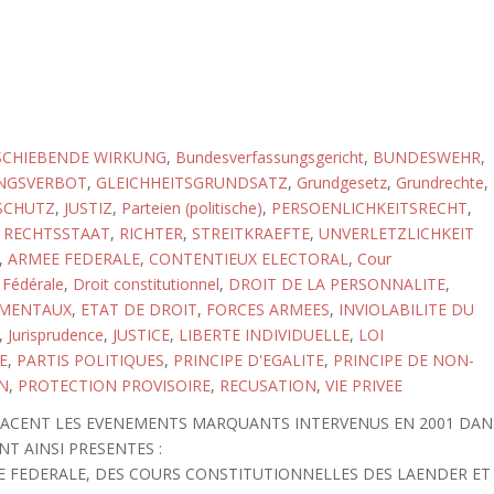
SCHIEBENDE WIRKUNG
,
Bundesverfassungsgericht
,
BUNDESWEHR
,
UNGSVERBOT
,
GLEICHHEITSGRUNDSATZ
,
Grundgesetz
,
Grundrechte
,
SCHUTZ
,
JUSTIZ
,
Parteien (politische)
,
PERSOENLICHKEITSRECHT
,
,
RECHTSSTAAT
,
RICHTER
,
STREITKRAEFTE
,
UNVERLETZLICHKEIT
,
ARMEE FEDERALE
,
CONTENTIEUX ELECTORAL
,
Cour
 Fédérale
,
Droit constitutionnel
,
DROIT DE LA PERSONNALITE
,
AMENTAUX
,
ETAT DE DROIT
,
FORCES ARMEES
,
INVIOLABILITE DU
,
Jurisprudence
,
JUSTICE
,
LIBERTE INDIVIDUELLE
,
LOI
E
,
PARTIS POLITIQUES
,
PRINCIPE D'EGALITE
,
PRINCIPE DE NON-
N
,
PROTECTION PROVISOIRE
,
RECUSATION
,
VIE PRIVEE
RACENT LES EVENEMENTS MARQUANTS INTERVENUS EN 2001 DAN
T AINSI PRESENTES :
LE FEDERALE, DES COURS CONSTITUTIONNELLES DES LAENDER ET