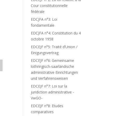
Cour constitutionnelle
fédérale
EDCJFA n°3: Loi
fondamentale
EDCJFA n°4: Constitution du 4
octobre 1958
EDCEJF n°5: Traité d’Union /
Einigungsvertrag
EDCEJF n°6: Gemeinsame
lothringisch-saarländische
administrative Einrichtungen
und Verfahrensweisen
EDCEJF n°7: Loi sur la
juridiction administrative -
VwGO-
EDCEJF n°8: Etudes
comparatives