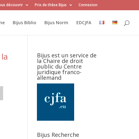
us découvrir
Prix de thèse Bijus
Connexion
me
Bijus Biblio
Bijus Norm
EDCJFA
 la
Bijus est un service de
la Chaire de droit
public du Centre
juridique franco-
allemand
Bijus Recherche