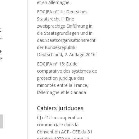
et en Allemagne-
EDCJFA n°14 : Deutsches
Staatsrecht I : Eine
zweisprachige Einführung in
E
die Staatsgrundlagen und in
E,
das Staatsorganisationsrecht
der Bundesrepublik
E
Deutschland, 2. Auflage 2016
DE
EDCJFA n° 15: Etude
comparative des systèmes de
protection juridique des
minorités entre la France,
l’Allemagne et le Canada
Cahiers juriduqes
CJ n°1: La coopération
commerciale dans la
Convention ACP- CEE du 31
octobre 1979 de Lomé I à