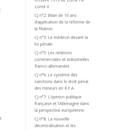
Lomé II
R
CJ n°2: Bilan de 10 ans
d’application de la réforme de
la filiation
CJ n°3: Le médecin devant la
loi pénale
CJ n°5: Les relations
commerciales et industrielles
franco-allemandes
CJ n°6: Le système des
sanctions dans le droit pénal
des mineurs en R.F.A.
CJ n°7: L’opinion publique
française et l’Allemagne dans
la perspective européenne
A
CJ n°8: La nouvelle
décentralisation et les