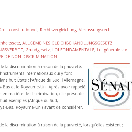
roit constitutionnel
,
Rechtsvergleichung
,
Verfassungsrecht
chheitssatz
,
ALLGEMEINES GLEICHBEHANDLUNGSGESETZ
,
UNGSVERBOT
,
Grundgesetz
,
LOI FONDAMENTALE
,
Loi générale sur
PE DE NON-DISCRIMINATION
e la discrimination à raison de la pauvreté.
'instruments internationaux qui y font
dans huit États : l'Afrique du Sud, l'Allemagne,
 Pays-Bas et le Royaume-Uni. Après avoir rappelé
e en matière de discrimination, elle présente
 huit exemples (Afrique du Sud,
 Pays-Bas, Royaume-Uni) avant de considérer,
de la discrimination à raison de la pauvreté, lorsqu'elles existent ;