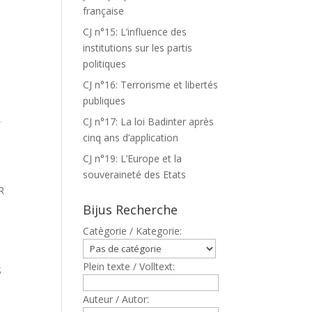
française
CJ n°15: L’influence des
institutions sur les partis
politiques
CJ n°16: Terrorisme et libertés
publiques
,
CJ n°17: La loi Badinter après
cinq ans d’application
CJ n°19: L’Europe et la
souveraineté des Etats
R
Bijus Recherche
Catègorie / Kategorie:
Plein texte / Volltext:
S
Auteur / Autor: