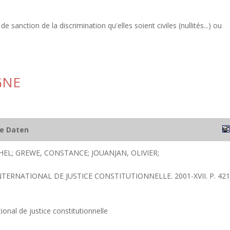
.
e sanction de la discrimination qu'elles soient civiles (nullités...) ou
.
GNE
he Daten
EL; GREWE, CONSTANCE; JOUANJAN, OLIVIER;
NTERNATIONAL DE JUSTICE CONSTITUTIONNELLE. 2001-XVII. P. 421
ional de justice constitutionnelle