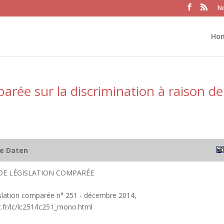
No
Ho
arée sur la discrimination à raison de
he Daten
DE LÉGISLATION COMPARÉE
islation comparée n° 251 - décembre 2014,
.fr/lc/lc251/lc251_mono.html