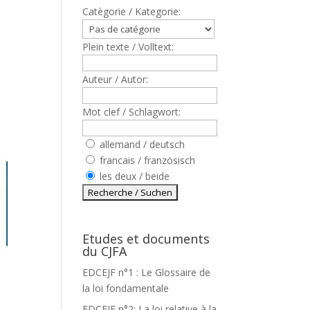
Catègorie / Kategorie:
Plein texte / Volltext:
Auteur / Autor:
Mot clef / Schlagwort:
allemand / deutsch
francais / französisch
les deux / beide
Etudes et documents
du CJFA
EDCEJF n°1 : Le Glossaire de
la loi fondamentale
EDCEJF n°2: La loi relative à la