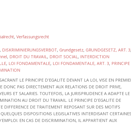
ialrecht
,
Verfassungsrecht
,
DISKRIMINIERUNGSVERBOT
,
Grundgesetz
,
GRUNDGESETZ, ART. 3
nnel
,
DROIT DU TRAVAIL
,
DROIT SOCIAL
,
INTERDICTION
LLE
,
LOI FONDAMENTALE
,
LOI FONDAMENTALE, ART. 3
,
PRINCIPE
IMINATION
ACRANT LE PRINCIPE D'EGALITE DEVANT LA LOI, VISE EN PREMIE
QUE DONC PAS DIRECTEMENT AUX RELATIONS DE DROIT PRIVE,
RS ET SALARIES. TOUTEFOIS, LA JURISPRUDENCE A ADAPTE LE
INATION AU DROIT DU TRAVAIL. LE PRINCIPE D'EGALITE DE
TE DIFFERENCE DE TRAITEMENT REPOSANT SUR DES MOTIFS
 QUELQUES DISPOSITIONS LEGISLATIVES INTERDISANT CERTAINE
'EMPLOI. EN CAS DE DISCRIMINATION, IL APPARTIENT AUX