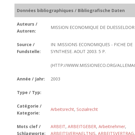
Données bibliographiques / Bibliografische Daten
Auteurs /
MISSION ECONOMIQUE DE DUESSELDOR
Autoren:
Source /
IN: MISSIONS ECONOMIQUES - FICHE DE
Fundstelle:
SYNTHESE. AOUT 2003. 5 P.
(HTTP://WWW.MISSIONECO.ORG/ALLEMA
Année / Jahr:
2003
Type / Typ:
Catégorie /
Arbeitsrecht
,
Sozialrecht
Kategorie:
Mots clef /
ARBEIT
,
ARBEITGEBER
,
Arbeitnehmer
,
Schlagworte:
ARBEITSVERHAELTNIS
,
ARBEITSVERTRAG
,