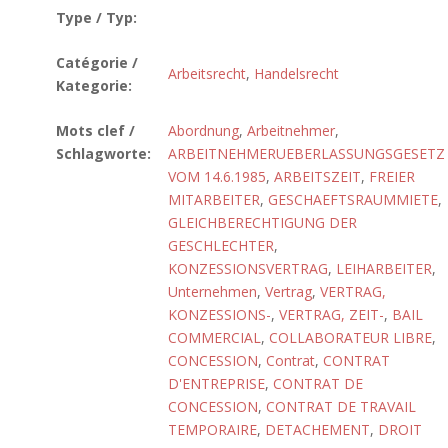
Type / Typ:
Catégorie /
Arbeitsrecht
,
Handelsrecht
Kategorie:
Mots clef /
Abordnung
,
Arbeitnehmer
,
Schlagworte:
ARBEITNEHMERUEBERLASSUNGSGESETZ
VOM 14.6.1985
,
ARBEITSZEIT
,
FREIER
MITARBEITER
,
GESCHAEFTSRAUMMIETE
,
GLEICHBERECHTIGUNG DER
GESCHLECHTER
,
KONZESSIONSVERTRAG
,
LEIHARBEITER
,
Unternehmen
,
Vertrag
,
VERTRAG,
KONZESSIONS-
,
VERTRAG, ZEIT-
,
BAIL
COMMERCIAL
,
COLLABORATEUR LIBRE
,
CONCESSION
,
Contrat
,
CONTRAT
D'ENTREPRISE
,
CONTRAT DE
CONCESSION
,
CONTRAT DE TRAVAIL
TEMPORAIRE
,
DETACHEMENT
,
DROIT