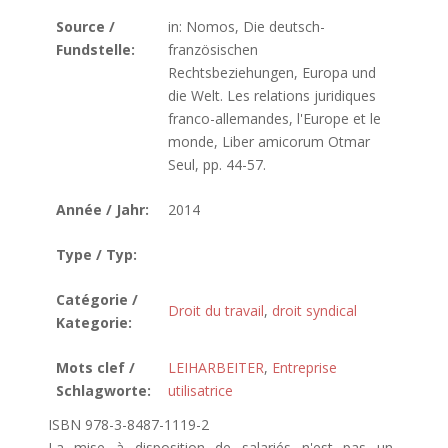
Source /
in: Nomos, Die deutsch-
Fundstelle:
französischen
Rechtsbeziehungen, Europa und
die Welt. Les relations juridiques
franco-allemandes, l'Europe et le
monde, Liber amicorum Otmar
Seul, pp. 44-57.
Année / Jahr:
2014
Type / Typ:
Catégorie /
Droit du travail
,
droit syndical
Kategorie:
Mots clef /
LEIHARBEITER
,
Entreprise
Schlagworte:
utilisatrice
ISBN 978-3-8487-1119-2
La mise à disposition de salariés n'est pas un