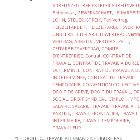
ARBEITSZEIT
,
BEFRISTETER ARBEITSVER
Betriebsrat
,
GEWERKSCHAFT
,
LEIHARBEIT
LOHN
,
STEUER
,
STREIK
,
Tarifvertrag
,
TEILZEITARBEIT
,
TEILZEITARBEITSVERTR
UNBEFRISTETER ARBEITSVERTRAG
,
Vertr
VERTRAG, ARBEITS-
,
VERTRAG, ZEIT-
,
ZEITARBEITSVERTRAG
,
COMITE
D'ENTREPRISE
,
Contrat
,
CONTRAT DE
TRAVAIL
,
CONTRAT DE TRAVAIL A DUREE
DETERMINEE
,
CONTRAT DE TRAVAIL A D
INDETERMINEE
,
CONTRAT DE TRAVAIL
TEMPORAIRE
,
CONVENTION COLLECTIVE
,
DROIT DE GREVE
,
DROIT DU TRAVAIL
,
DR
SOCIAL
,
DROIT SYNDICAL
,
EMPLOI
,
IMPO
SALAIRE
,
SALARIE
,
TRAVAIL
,
TRAVAIL A T
PARTIEL
,
TRAVAIL FRONTALIER
,
TRAVAIL
INTERIMAIRE
,
TRAVAIL TEMPORAIRE
,
TRAVAILLEUR
"LE DROIT DU TRAVAIL ALLEMAND NE FIGURE PAS