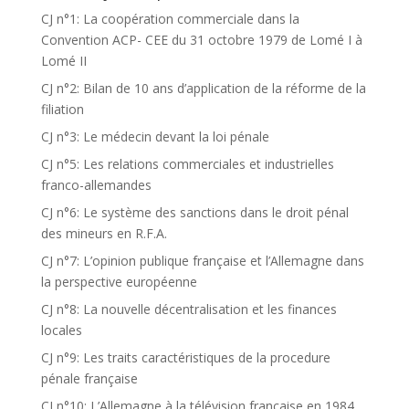
CJ n°1: La coopération commerciale dans la
Convention ACP- CEE du 31 octobre 1979 de Lomé I à
Lomé II
CJ n°2: Bilan de 10 ans d’application de la réforme de la
filiation
CJ n°3: Le médecin devant la loi pénale
CJ n°5: Les relations commerciales et industrielles
franco-allemandes
CJ n°6: Le système des sanctions dans le droit pénal
des mineurs en R.F.A.
CJ n°7: L’opinion publique française et l’Allemagne dans
la perspective européenne
CJ n°8: La nouvelle décentralisation et les finances
locales
CJ n°9: Les traits caractéristiques de la procedure
pénale française
CJ n°10: L’Allemagne à la télévision française en 1984