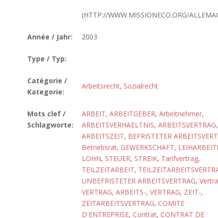
(HTTP://WWW.MISSIONECO.ORG/ALLEMA
Année / Jahr:
2003
Type / Typ:
Catégorie /
Arbeitsrecht
,
Sozialrecht
Kategorie:
Mots clef /
ARBEIT
,
ARBEITGEBER
,
Arbeitnehmer
,
Schlagworte:
ARBEITSVERHAELTNIS
,
ARBEITSVERTRAG
,
ARBEITSZEIT
,
BEFRISTETER ARBEITSVER
Betriebsrat
,
GEWERKSCHAFT
,
LEIHARBEIT
LOHN
,
STEUER
,
STREIK
,
Tarifvertrag
,
TEILZEITARBEIT
,
TEILZEITARBEITSVERTR
UNBEFRISTETER ARBEITSVERTRAG
,
Vertr
VERTRAG, ARBEITS-
,
VERTRAG, ZEIT-
,
ZEITARBEITSVERTRAG
,
COMITE
D'ENTREPRISE
,
Contrat
,
CONTRAT DE