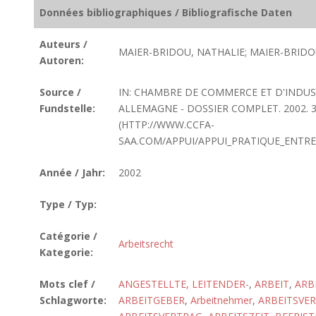
Données bibliographiques / Bibliografische Daten
Auteurs /
MAIER-BRIDOU, NATHALIE; MAIER-BRIDO
Autoren:
Source /
IN: CHAMBRE DE COMMERCE ET D'INDUS
Fundstelle:
ALLEMAGNE - DOSSIER COMPLET. 2002. 3
(HTTP://WWW.CCFA-
SAA.COM/APPUI/APPUI_PRATIQUE_ENTRE
Année / Jahr:
2002
Type / Typ:
Catégorie /
Arbeitsrecht
Kategorie:
Mots clef /
ANGESTELLTE, LEITENDER-
,
ARBEIT
,
ARB
Schlagworte:
ARBEITGEBER
,
Arbeitnehmer
,
ARBEITSVE