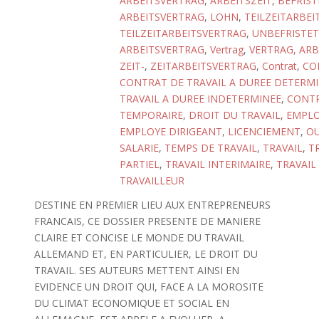
ARBEITSVERTRAG
,
ARBEITSZEIT
,
BEFRIST
ARBEITSVERTRAG
,
LOHN
,
TEILZEITARBEI
TEILZEITARBEITSVERTRAG
,
UNBEFRISTET
ARBEITSVERTRAG
,
Vertrag
,
VERTRAG, ARB
ZEIT-
,
ZEITARBEITSVERTRAG
,
Contrat
,
CO
CONTRAT DE TRAVAIL A DUREE DETERM
TRAVAIL A DUREE INDETERMINEE
,
CONTR
TEMPORAIRE
,
DROIT DU TRAVAIL
,
EMPLO
EMPLOYE DIRIGEANT
,
LICENCIEMENT
,
OU
SALARIE
,
TEMPS DE TRAVAIL
,
TRAVAIL
,
T
PARTIEL
,
TRAVAIL INTERIMAIRE
,
TRAVAIL
TRAVAILLEUR
DESTINE EN PREMIER LIEU AUX ENTREPRENEURS
FRANCAIS, CE DOSSIER PRESENTE DE MANIERE
CLAIRE ET CONCISE LE MONDE DU TRAVAIL
ALLEMAND ET, EN PARTICULIER, LE DROIT DU
TRAVAIL. SES AUTEURS METTENT AINSI EN
EVIDENCE UN DROIT QUI, FACE A LA MOROSITE
DU CLIMAT ECONOMIQUE ET SOCIAL EN