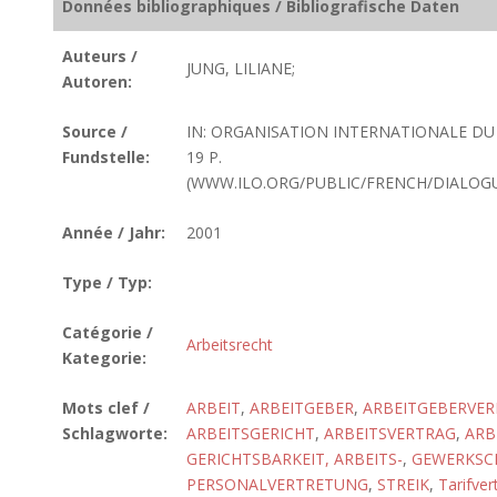
Données bibliographiques / Bibliografische Daten
Auteurs /
JUNG, LILIANE;
Autoren:
Source /
IN: ORGANISATION INTERNATIONALE DU T
Fundstelle:
19 P.
(WWW.ILO.ORG/PUBLIC/FRENCH/DIALOGUE
Année / Jahr:
2001
Type / Typ:
Catégorie /
Arbeitsrecht
Kategorie:
Mots clef /
ARBEIT
,
ARBEITGEBER
,
ARBEITGEBERVE
Schlagworte:
ARBEITSGERICHT
,
ARBEITSVERTRAG
,
ARB
GERICHTSBARKEIT, ARBEITS-
,
GEWERKSC
PERSONALVERTRETUNG
,
STREIK
,
Tarifver