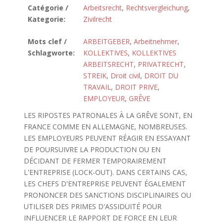
Catégorie /
Arbeitsrecht
,
Rechtsvergleichung
,
Kategorie:
Zivilrecht
Mots clef /
ARBEITGEBER
,
Arbeitnehmer
,
Schlagworte:
KOLLEKTIVES
,
KOLLEKTIVES
ARBEITSRECHT
,
PRIVATRECHT
,
STREIK
,
Droit civil
,
DROIT DU
TRAVAIL
,
DROIT PRIVE
,
EMPLOYEUR
,
GRÊVE
LES RIPOSTES PATRONALES À LA GRÊVE SONT, EN
FRANCE COMME EN ALLEMAGNE, NOMBREUSES.
LES EMPLOYEURS PEUVENT RÉAGIR EN ESSAYANT
DE POURSUIVRE LA PRODUCTION OU EN
DÉCIDANT DE FERMER TEMPORAIREMENT
L'ENTREPRISE (LOCK-OUT). DANS CERTAINS CAS,
LES CHEFS D'ENTREPRISE PEUVENT ÉGALEMENT
PRONONCER DES SANCTIONS DISCIPLINAIRES OU
UTILISER DES PRIMES D'ASSIDUITÉ POUR
INFLUENCER LE RAPPORT DE FORCE EN LEUR