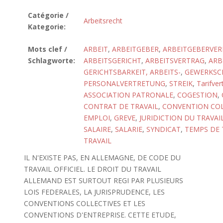
Catégorie /
Arbeitsrecht
Kategorie:
Mots clef /
ARBEIT
,
ARBEITGEBER
,
ARBEITGEBERVE
Schlagworte:
ARBEITSGERICHT
,
ARBEITSVERTRAG
,
ARB
GERICHTSBARKEIT, ARBEITS-
,
GEWERKSC
PERSONALVERTRETUNG
,
STREIK
,
Tarifver
ASSOCIATION PATRONALE
,
COGESTION
,
CONTRAT DE TRAVAIL
,
CONVENTION COL
EMPLOI
,
GREVE
,
JURIDICTION DU TRAVAI
SALAIRE
,
SALARIE
,
SYNDICAT
,
TEMPS DE 
TRAVAIL
IL N'EXISTE PAS, EN ALLEMAGNE, DE CODE DU
TRAVAIL OFFICIEL. LE DROIT DU TRAVAIL
ALLEMAND EST SURTOUT REGI PAR PLUSIEURS
LOIS FEDERALES, LA JURISPRUDENCE, LES
CONVENTIONS COLLECTIVES ET LES
CONVENTIONS D'ENTREPRISE. CETTE ETUDE,