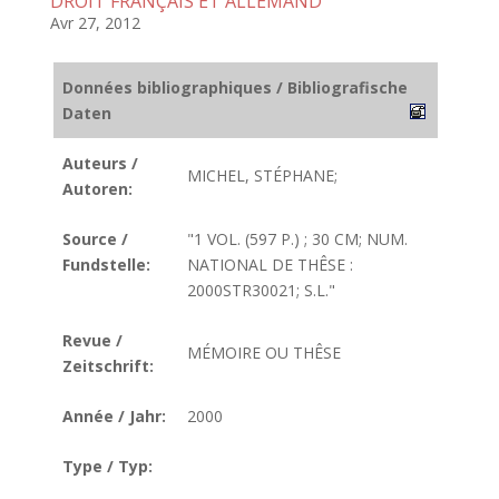
DROIT FRANÇAIS ET ALLEMAND
Avr 27, 2012
Données bibliographiques / Bibliografische
Daten
Auteurs /
MICHEL, STÉPHANE;
Autoren:
Source /
"1 VOL. (597 P.) ; 30 CM; NUM.
Fundstelle:
NATIONAL DE THÊSE :
2000STR30021; S.L."
Revue /
MÉMOIRE OU THÊSE
Zeitschrift:
Année / Jahr:
2000
Type / Typ: