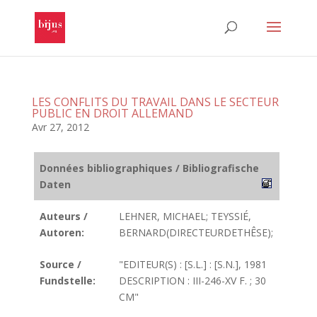
LES CONFLITS DU TRAVAIL DANS LE SECTEUR
PUBLIC EN DROIT ALLEMAND
Avr 27, 2012
Données bibliographiques / Bibliografische
Daten
Auteurs /
LEHNER, MICHAEL; TEYSSIÉ,
Autoren:
BERNARD(DIRECTEURDETHÊSE);
Source /
"EDITEUR(S) : [S.L.] : [S.N.], 1981
Fundstelle:
DESCRIPTION : III-246-XV F. ; 30
CM"