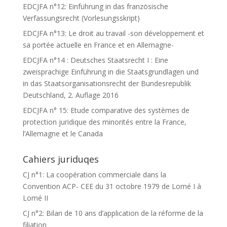
EDCJFA n°12: Einführung in das französische
Verfassungsrecht (Vorlesungsskript)
EDCJFA n°13: Le droit au travail -son développement et
sa portée actuelle en France et en Allemagne-
EDCJFA n°14 : Deutsches Staatsrecht I : Eine
zweisprachige Einführung in die Staatsgrundlagen und
in das Staatsorganisationsrecht der Bundesrepublik
Deutschland, 2. Auflage 2016
EDCJFA n° 15: Etude comparative des systèmes de
protection juridique des minorités entre la France,
l’Allemagne et le Canada
Cahiers juriduqes
CJ n°1: La coopération commerciale dans la
Convention ACP- CEE du 31 octobre 1979 de Lomé I à
Lomé II
CJ n°2: Bilan de 10 ans d’application de la réforme de la
filiation