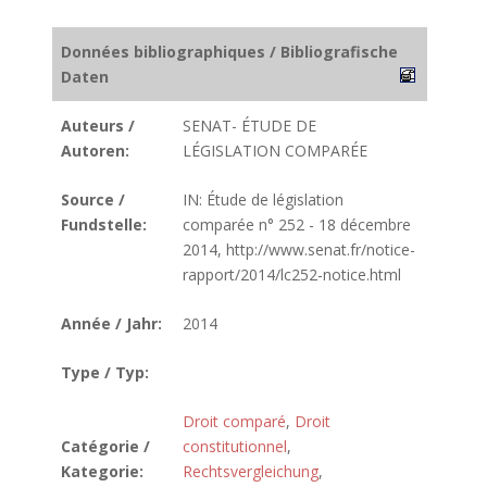
Données bibliographiques / Bibliografische
Daten
Auteurs /
SENAT- ÉTUDE DE
Autoren:
LÉGISLATION COMPARÉE
Source /
IN: Étude de législation
Fundstelle:
comparée n° 252 - 18 décembre
2014, http://www.senat.fr/notice-
rapport/2014/lc252-notice.html
Année / Jahr:
2014
Type / Typ:
Droit comparé
,
Droit
Catégorie /
constitutionnel
,
Kategorie:
Rechtsvergleichung
,