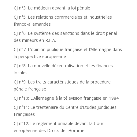
CJ n°3: Le médecin devant la loi pénale
CJ n°5: Les relations commerciales et industrielles
franco-allemandes
CJ n°6: Le système des sanctions dans le droit pénal
des mineurs en R.F.A.
CJ n°7: L’opinion publique française et l’Allemagne dans
la perspective européenne
CJ n°8: La nouvelle décentralisation et les finances
locales
CJ n°9: Les traits caractéristiques de la procedure
pénale française
CJ n°10: L’Allemagne à la télévision française en 1984
CJ n°11: Le trentenaire du Centre d’Etudes Juridiques
Françaises
CJ n°12: Le règlement amiable devant la Cour
européenne des Droits de l’Homme