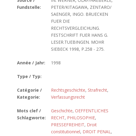
Source /
IN: WERNER, OLAF/HAEBERLE,
Fundstelle:
PETER/KITAGAWA, ZENTARO/
SAENGER, INGO. BRUECKEN
FUER DIE
RECHTSVERGLEICHUNG.
FESTSCHRIFT FUER HANS G.
LESER.TUEBINGEN. MOHR
SIEBECK 1998, P.258 - 275.
Année / Jahr:
1998
Type / Typ:
Catégorie /
Rechtsgeschichte
,
Strafrecht
,
Kategorie:
Verfassungsrecht
Mots clef /
Geschichte
,
OEFFENTLICHES
Schlagworte:
RECHT
,
PHILOSOPHIE
,
PRESSEFREIHEIT
,
Droit
constitutionnel
,
DROIT PENAL
,