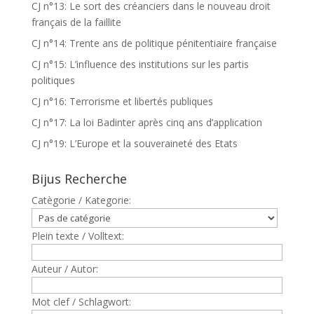
CJ n°13: Le sort des créanciers dans le nouveau droit
français de la faillite
CJ n°14: Trente ans de politique pénitentiaire française
CJ n°15: L’influence des institutions sur les partis
politiques
CJ n°16: Terrorisme et libertés publiques
CJ n°17: La loi Badinter après cinq ans d’application
CJ n°19: L’Europe et la souveraineté des Etats
Bijus Recherche
Catègorie / Kategorie:
Plein texte / Volltext:
Auteur / Autor:
Mot clef / Schlagwort: