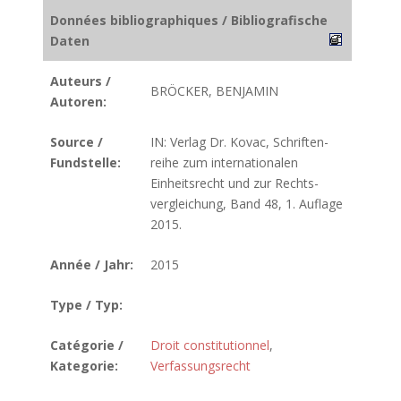
Données bibliographiques / Bibliografische
Daten
Auteurs /
BRÖCKER, BENJAMIN
Autoren:
Source /
IN: Verlag Dr. Kovac, Schriften­
Fundstelle:
reihe zum inter­natio­nalen
Einheits­recht und zur Rechts­
verglei­chung, Band 48, 1. Auflage
2015.
Année / Jahr:
2015
Type / Typ:
Catégorie /
Droit constitutionnel
,
Kategorie:
Verfassungsrecht