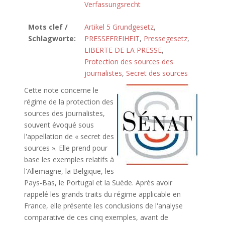
Verfassungsrecht
Mots clef /
Artikel 5 Grundgesetz
,
Schlagworte:
PRESSEFREIHEIT
,
Pressegesetz
,
LIBERTE DE LA PRESSE
,
Protection des sources des
journalistes
,
Secret des sources
Cette note concerne le
régime de la protection des
sources des journalistes,
souvent évoqué sous
l'appellation de « secret des
sources ». Elle prend pour
base les exemples relatifs à
l'Allemagne, la Belgique, les
Pays-Bas, le Portugal et la Suède. Après avoir
rappelé les grands traits du régime applicable en
France, elle présente les conclusions de l'analyse
comparative de ces cinq exemples, avant de