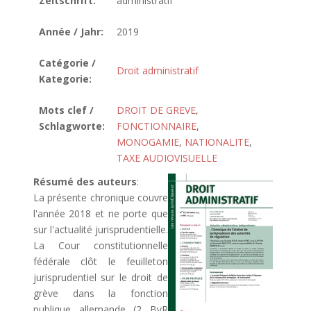
Zeitschrift:
administratif
Année / Jahr:
2019
Catégorie /
Droit administratif
Kategorie:
Mots clef /
DROIT DE GREVE
,
Schlagworte:
FONCTIONNAIRE
,
MONOGAMIE
,
NATIONALITE
,
TAXE AUDIOVISUELLE
Résumé des auteurs
:
La présente chronique couvre
l'année 2018 et ne porte que
sur l'actualité jurisprudentielle.
La Cour constitutionnelle
fédérale clôt le feuilleton
jurisprudentiel sur le droit de
grève dans la fonction
publique allemande (2 BvR