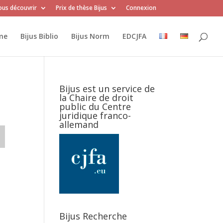
us découvrir
Prix de thèse Bijus
Connexion
me
Bijus Biblio
Bijus Norm
EDCJFA
Bijus est un service de
la Chaire de droit
public du Centre
juridique franco-
allemand
Bijus Recherche