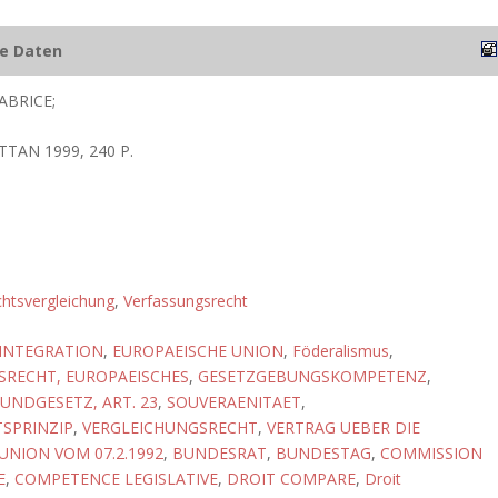
he Daten
ABRICE;
TTAN 1999, 240 P.
htsvergleichung
,
Verfassungsrecht
 INTEGRATION
,
EUROPAEISCHE UNION
,
Föderalismus
,
SRECHT, EUROPAEISCHES
,
GESETZGEBUNGSKOMPETENZ
,
UNDGESETZ, ART. 23
,
SOUVERAENITAET
,
TSPRINZIP
,
VERGLEICHUNGSRECHT
,
VERTRAG UEBER DIE
UNION VOM 07.2.1992
,
BUNDESRAT
,
BUNDESTAG
,
COMMISSION
E
,
COMPETENCE LEGISLATIVE
,
DROIT COMPARE
,
Droit