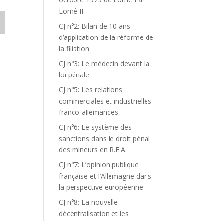
Lomé II
CJ n°2: Bilan de 10 ans
d’application de la réforme de
la filiation
CJ n°3: Le médecin devant la
loi pénale
CJ n°5: Les relations
commerciales et industrielles
franco-allemandes
CJ n°6: Le système des
sanctions dans le droit pénal
des mineurs en R.F.A.
CJ n°7: L’opinion publique
française et l’Allemagne dans
la perspective européenne
CJ n°8: La nouvelle
décentralisation et les