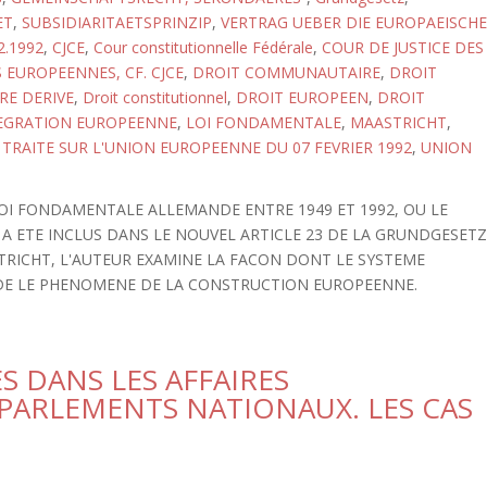
ET
,
SUBSIDIARITAETSPRINZIP
,
VERTRAG UEBER DIE EUROPAEISCHE
2.1992
,
CJCE
,
Cour constitutionnelle Fédérale
,
COUR DE JUSTICE DES
EUROPEENNES, CF. CJCE
,
DROIT COMMUNAUTAIRE
,
DROIT
E DERIVE
,
Droit constitutionnel
,
DROIT EUROPEEN
,
DROIT
EGRATION EUROPEENNE
,
LOI FONDAMENTALE
,
MAASTRICHT
,
,
TRAITE SUR L'UNION EUROPEENNE DU 07 FEVRIER 1992
,
UNION
LOI FONDAMENTALE ALLEMANDE ENTRE 1949 ET 1992, OU LE
 ETE INCLUS DANS LE NOUVEL ARTICLE 23 DE LA GRUNDGESET
STRICHT, L'AUTEUR EXAMINE LA FACON DONT LE SYSTEME
E LE PHENOMENE DE LA CONSTRUCTION EUROPEENNE.
S DANS LES AFFAIRES
ARLEMENTS NATIONAUX. LES CAS