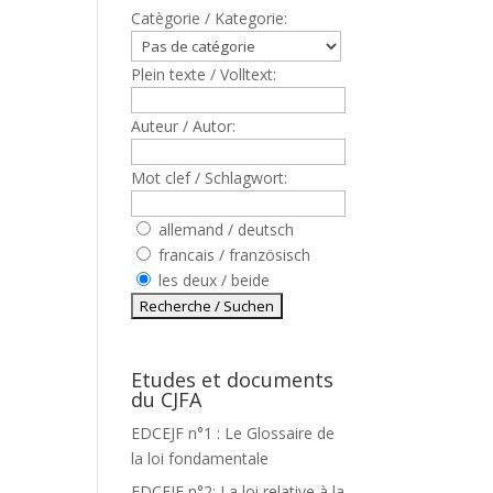
Catègorie / Kategorie:
Plein texte / Volltext:
Auteur / Autor:
Mot clef / Schlagwort:
allemand / deutsch
francais / französisch
les deux / beide
Etudes et documents
du CJFA
EDCEJF n°1 : Le Glossaire de
la loi fondamentale
EDCEJF n°2: La loi relative à la