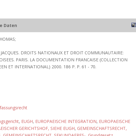
he Daten
HOMAS;
, JACQUES. DROITS NATIONAUX ET DROIT COMMUNAUTAIRE:
OISEES. PARIS. LA DOCUMENTATION FRANCAISE (COLLECTION
 ET INTERNATIONAL) 2000. 186 P. P. 61 - 70.
fassungsrecht
gsgericht
,
EUGH
,
EUROPAEISCHE INTEGRATION
,
EUROPAEISCHE
EISCHER GERICHTSHOF, SIEHE EUGH
,
GEMEINSCHAFTSRECHT,
S
,
GEMEINSCHAFTSRECHT, SEKUNDAERES-
,
Grundgesetz
,