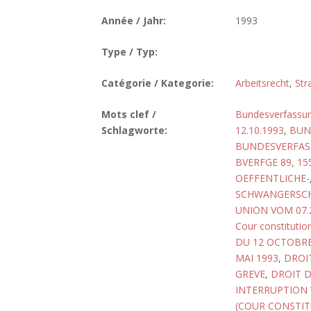
Année / Jahr:
1993
Type / Typ:
Catégorie / Kategorie:
Arbeitsrecht
,
Str
Mots clef /
Bundesverfassun
Schlagworte:
12.10.1993
,
BUN
BUNDESVERFASS
BVERFGE 89, 15
OEFFENTLICHE-
SCHWANGERSC
UNION VOM 07.
Cour constitutio
DU 12 OCTOBRE
MAI 1993
,
DROI
GREVE
,
DROIT D
INTERRUPTION 
(COUR CONSTIT