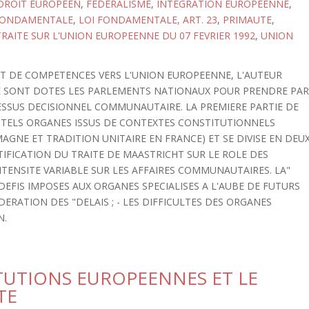
DROIT EUROPEEN
,
FEDERALISME
,
INTEGRATION EUROPEENNE
,
FONDAMENTALE
,
LOI FONDAMENTALE, ART. 23
,
PRIMAUTE
,
TRAITE SUR L'UNION EUROPEENNE DU 07 FEVRIER 1992
,
UNION
RT DE COMPETENCES VERS L'UNION EUROPEENNE, L'AUTEUR
SE SONT DOTES LES PARLEMENTS NATIONAUX POUR PRENDRE PA
ESSUS DECISIONNEL COMMUNAUTAIRE. LA PREMIERE PARTIE DE
E TELS ORGANES ISSUS DE CONTEXTES CONSTITUTIONNELS
AGNE ET TRADITION UNITAIRE EN FRANCE) ET SE DIVISE EN DEU
RATIFICATION DU TRAITE DE MAASTRICHT SUR LE ROLE DES
INTENSITE VARIABLE SUR LES AFFAIRES COMMUNAUTAIRES. LA"
DEFIS IMPOSES AUX ORGANES SPECIALISES A L'AUBE DE FUTURS
DERATION DES "DELAIS ; - LES DIFFICULTES DES ORGANES
N.
ITUTIONS EUROPEENNES ET LE
TE