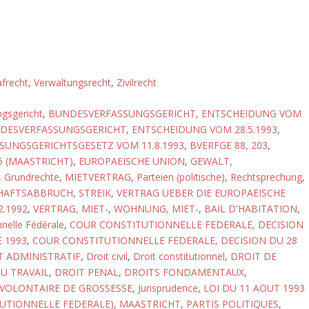
afrecht
,
Verwaltungsrecht
,
Zivilrecht
gsgericht
,
BUNDESVERFASSUNGSGERICHT, ENTSCHEIDUNG VOM
DESVERFASSUNGSGERICHT, ENTSCHEIDUNG VOM 28.5.1993
,
UNGSGERICHTSGESETZ VOM 11.8.1993
,
BVERFGE 88, 203
,
5 (MAASTRICHT)
,
EUROPAEISCHE UNION
,
GEWALT,
,
Grundrechte
,
MIETVERTRAG
,
Parteien (politische)
,
Rechtsprechung
,
HAFTSABBRUCH
,
STREIK
,
VERTRAG UEBER DIE EUROPAEISCHE
2.1992
,
VERTRAG, MIET-
,
WOHNUNG, MIET-
,
BAIL D'HABITATION
,
nnelle Fédérale
,
COUR CONSTITUTIONNELLE FEDERALE, DECISION
 1993
,
COUR CONSTITUTIONNELLE FEDERALE, DECISION DU 28
T ADMINISTRATIF
,
Droit civil
,
Droit constitutionnel
,
DROIT DE
U TRAVAIL
,
DROIT PENAL
,
DROITS FONDAMENTAUX
,
VOLONTAIRE DE GROSSESSE
,
Jurisprudence
,
LOI DU 11 AOUT 1993
UTIONNELLE FEDERALE)
,
MAASTRICHT
,
PARTIS POLITIQUES
,