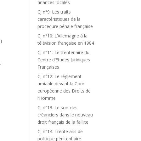
finances locales
CJ n°9: Les traits
caractéristiques de la
procedure pénale française
CJ n°10: L’Allemagne à la
RT
télévision française en 1984
CJ n°11: Le trentenaire du
Centre d’Etudes Juridiques
X
Françaises
CJ n°12: Le règlement
amiable devant la Cour
européenne des Droits de
l’Homme
CJ n°13: Le sort des
créanciers dans le nouveau
droit français de la faillite
CJ n°14: Trente ans de
politique pénitentiaire