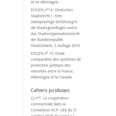
et en Allemagne-
EDCJFA n°14 : Deutsches
Staatsrecht I : Eine
zweisprachige Einführung in
die Staatsgrundlagen und in
das Staatsorganisationsrecht
der Bundesrepublik
Deutschland, 2. Auflage 2016
EDCJFA n° 15: Etude
Z
comparative des systèmes de
protection juridique des
minorités entre la France,
l’Allemagne et le Canada
Cahiers juriduqes
CJ n°1: La coopération
commerciale dans la
Convention ACP- CEE du 31
octobre 1979 de Lomé I à