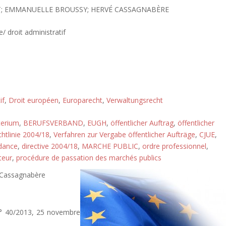
; EMMANUELLE BROUSSY; HERVÉ CASSAGNABÈRE
e/ droit administratif
if
,
Droit européen
,
Europarecht
,
Verwaltungsrecht
terium
,
BERUFSVERBAND
,
EUGH
,
öffentlicher Auftrag
,
öffentlicher
chtlinie 2004/18
,
Verfahren zur Vergabe öffentlicher Aufträge
,
CJUE
,
ndance
,
directive 2004/18
,
MARCHE PUBLIC
,
ordre professionnel
,
teur
,
procédure de passation des marchés publics
 Cassagnabère
f n° 40/2013, 25 novembre