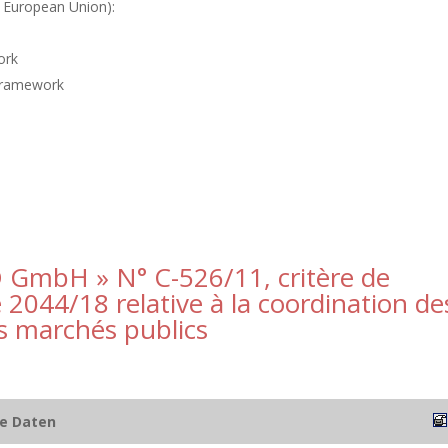
e European Union):
ork
 framework
VD GmbH » N° C-526/11, critère de
 2044/18 relative à la coordination de
s marchés publics
he Daten