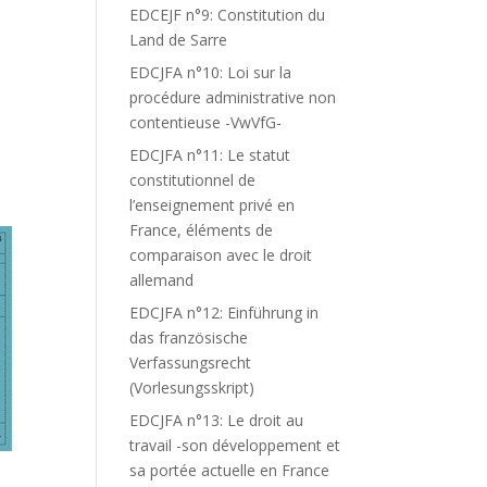
EDCEJF n°9: Constitution du
Land de Sarre
EDCJFA n°10: Loi sur la
procédure administrative non
contentieuse -VwVfG-
EDCJFA n°11: Le statut
constitutionnel de
l’enseignement privé en
France, éléments de
comparaison avec le droit
allemand
EDCJFA n°12: Einführung in
das französische
Verfassungsrecht
(Vorlesungsskript)
EDCJFA n°13: Le droit au
travail -son développement et
sa portée actuelle en France