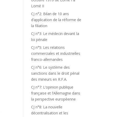
Lomé II
CJ n°2: Bilan de 10 ans
d’application de la réforme de
la filiation
CJ n°3: Le médecin devant la
loi pénale
CJ n°5: Les relations
commerciales et industrielles
franco-allemandes
CJ n°6: Le système des
sanctions dans le droit pénal
des mineurs en R.F.A.
CJ n°7: L’opinion publique
française et l’Allemagne dans
la perspective européenne
CJ n°8: La nouvelle
décentralisation et les