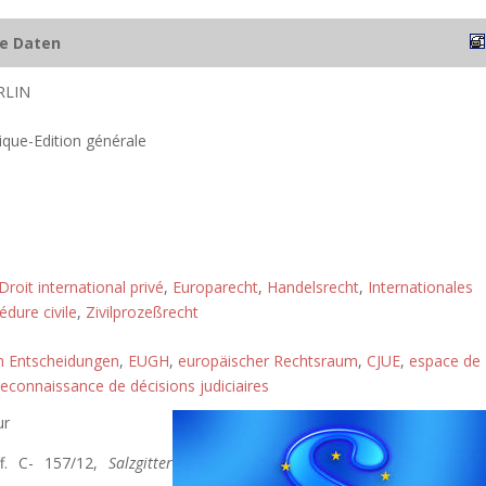
he Daten
RLIN
ique-Edition générale
Droit international privé
,
Europarecht
,
Handelsrecht
,
Internationales
édure civile
,
Zivilprozeßrecht
n Entscheidungen
,
EUGH
,
europäischer Rechtsraum
,
CJUE
,
espace de
reconnaissance de décisions judiciaires
ur
ff. C- 157/12,
Salzgitter