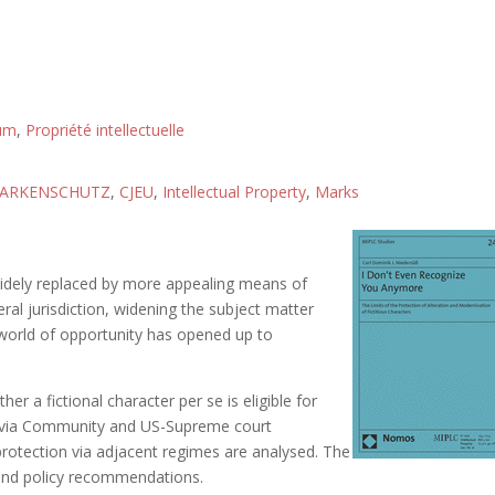
tum
,
Propriété intellectuelle
ARKENSCHUTZ
,
CJEU
,
Intellectual Property
,
Marks
widely replaced by more appealing means of
al jurisdiction, widening the subject matter
 world of opportunity has opened up to
r a fictional character per se is eligible for
d via Community and US-Supreme court
 protection via adjacent regimes are analysed. The
and policy recommendations.