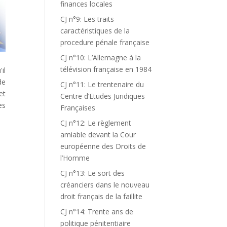
finances locales
CJ n°9: Les traits
caractéristiques de la
procedure pénale française
CJ n°10: L’Allemagne à la
télévision française en 1984
il
de
CJ n°11: Le trentenaire du
et
Centre d’Etudes Juridiques
es
Françaises
CJ n°12: Le règlement
amiable devant la Cour
européenne des Droits de
l’Homme
CJ n°13: Le sort des
créanciers dans le nouveau
droit français de la faillite
CJ n°14: Trente ans de
politique pénitentiaire