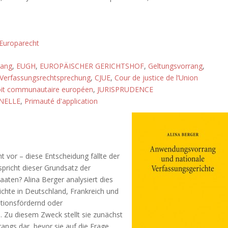
Europarecht
rang
,
EUGH
,
EUROPÄISCHER GERICHTSHOF
,
Geltungsvorrang
,
Verfassungsrechtsprechung
,
CJUE
,
Cour de justice de l’Union
it communautaire européen
,
JURISPRUDENCE
NELLE
,
Primauté d'application
 vor – diese Entscheidung fällte der
pricht dieser Grundsatz der
taaten? Alina Berger analysiert dies
chte in Deutschland, Frankreich und
ationsfördernd oder
Zu diesem Zweck stellt sie zunächst
ngs dar, bevor sie auf die Frage