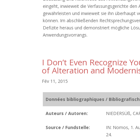
eingeht, inwieweit die Verfassungsgerichte den
gewährleisten und inwieweit sie ihn überhaupt v
können. Im abschließenden Rechtsprechungsverg
Defizite heraus und demonstriert mögliche Lösu
Anwendungsvorrangs.
I Don’t Even Recognize Yo
of Alteration and Modernis
Fév 11, 2015
Données bibliographiques / Bibliografisc
Auteurs / Autoren:
NIEDERSÜß, CA
Source / Fundstelle:
IN: Nomos, 1. Au
24.