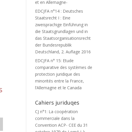
et en Allemagne-
EDCJFA n°14 : Deutsches
Staatsrecht I : Eine
zweisprachige Einführung in
die Staatsgrundlagen und in
das Staatsorganisationsrecht
der Bundesrepublik
Deutschland, 2. Auflage 2016
EDCJFA n° 15: Etude
comparative des systèmes de
protection juridique des
minorités entre la France,
s
l’Allemagne et le Canada
Cahiers juriduqes
CJ n°1: La coopération
commerciale dans la
Convention ACP- CEE du 31
octobre 1979 de Lomé I à