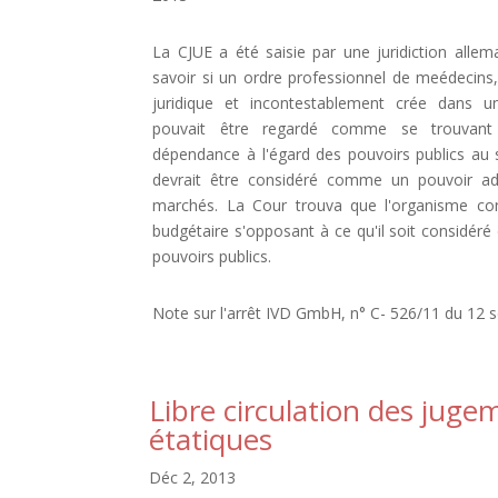
La CJUE a été saisie par une juridiction alle
savoir si un ordre professionnel de meédecins,
juridique et incontestablement crée dans un
pouvait être regardé comme se trouvant 
dépendance à l'égard des pouvoirs publics au se
devrait être considéré comme un pouvoir ad
marchés. La Cour trouva que l'organisme con
budgétaire s'opposant à ce qu'il soit considér
pouvoirs publics.
Note sur l'arrêt IVD GmbH, n° C- 526/11 du 12
Libre circulation des jug
étatiques
Déc 2, 2013