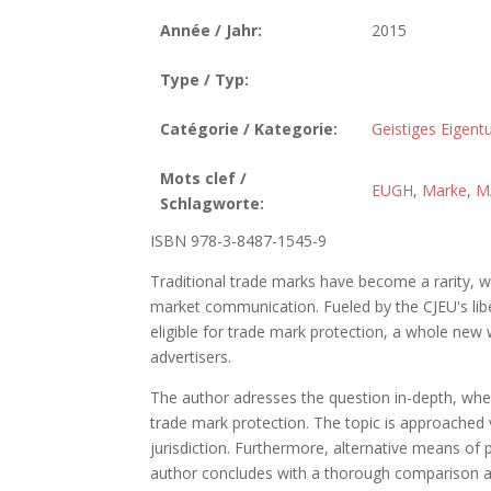
Année / Jahr:
2015
Type / Typ:
Catégorie / Kategorie:
Geistiges Eigen
Mots clef /
EUGH
,
Marke
,
M
Schlagworte:
ISBN 978-3-8487-1545-9
Traditional trade marks have become a rarity, 
market communication. Fueled by the CJEU's liber
eligible for trade mark protection, a whole new
advertisers.
The author adresses the question in-depth, whethe
trade mark protection. The topic is approache
jurisdiction. Furthermore, alternative means of
author concludes with a thorough comparison 