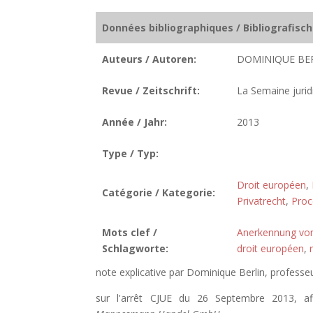
Données bibliographiques / Bibliografisc
Auteurs / Autoren:
DOMINIQUE BE
Revue / Zeitschrift:
La Semaine jurid
Année / Jahr:
2013
Type / Typ:
Droit européen
,
Catégorie / Kategorie:
Privatrecht
,
Proc
Mots clef /
Anerkennung vo
Schlagworte:
droit européen
,
note explicative par Dominique Berlin, professe
sur l'arrêt CJUE du 26 Septembre 2013, a