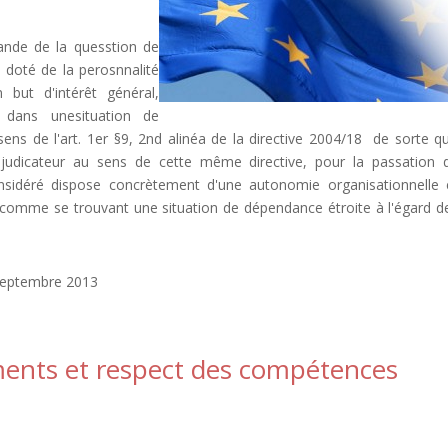
mande de la quesstion de
 doté de la perosnnalité
 but d'intérêt général,
dans unesituation de
ns de l'art. 1er §9, 2nd alinéa de la directive 2004/18 de sorte qu'
judicateur au sens de cette même directive, pour la passation 
sidéré dispose concrètement d'une autonomie organisationnelle 
é comme se trouvant une situation de dépendance étroite à l'égard d
 septembre 2013
ements et respect des compétences