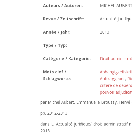
Auteurs / Autoren:
MICHEL AUBERT
Revue / Zeitschrift:
Actualité juridiqu
Année / Jahr:
2013
Type / Typ:
Catégorie / Kategorie:
Droit administrat
Mots clef /
Abhängigkeitskri
Schlagworte:
Auftraggeber
,
Ri
critère de dépe
pouvoir adjudica
par Michel Aubert, Emmanuelle Broussy, Hervé
pp. 2312-2313
dans L' Actualité juridique/ droit administrati
2013