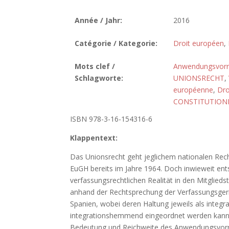
Année / Jahr:
2016
Catégorie / Kategorie:
Droit européen
,
Mots clef /
Anwendungsvor
Schlagworte:
UNIONSRECHT
,
européenne
,
Dro
CONSTITUTION
ISBN 978-3-16-154316-6
Klappentext:
Das Unionsrecht geht jeglichem nationalen Recht
EuGH bereits im Jahre 1964. Doch inwieweit ents
verfassungsrechtlichen Realität in den Mitglieds
anhand der Rechtsprechung der Verfassungsgeri
Spanien, wobei deren Haltung jeweils als integr
integrationshemmend eingeordnet werden kann. 
Bedeutung und Reichweite des Anwendungsvorra