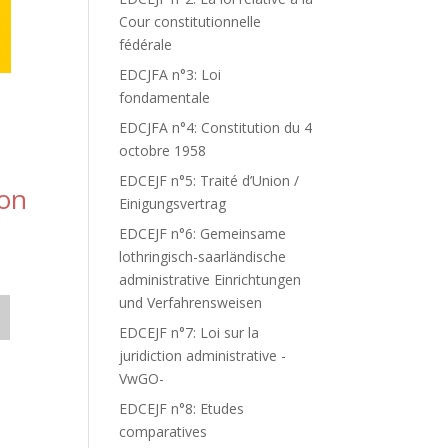
Cour constitutionnelle
fédérale
EDCJFA n°3: Loi
fondamentale
EDCJFA n°4: Constitution du 4
octobre 1958
EDCEJF n°5: Traité d’Union /
ion
Einigungsvertrag
EDCEJF n°6: Gemeinsame
lothringisch-saarländische
administrative Einrichtungen
und Verfahrensweisen
EDCEJF n°7: Loi sur la
juridiction administrative -
VwGO-
EDCEJF n°8: Etudes
comparatives