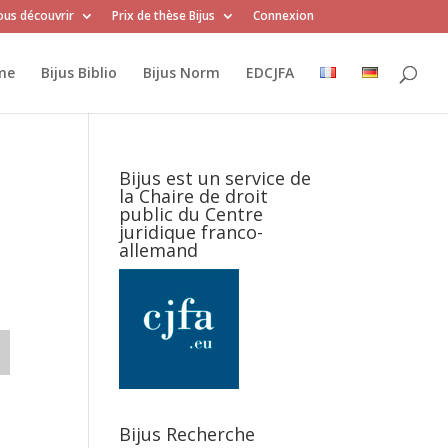
us découvrir
Prix de thèse Bijus
Connexion
me
Bijus Biblio
Bijus Norm
EDCJFA
Bijus est un service de
la Chaire de droit
public du Centre
juridique franco-
allemand
Bijus Recherche