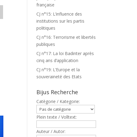
française
CJ n°15: L’influence des
institutions sur les partis
politiques
CJ n°16: Terrorisme et libertés
publiques
CJ n°17: La loi Badinter après
cinq ans d’application
CJ n°19: L’Europe et la
souveraineté des Etats
Bijus Recherche
Catègorie / Kategorie:
Plein texte / Volltext:
Auteur / Autor: