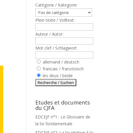
Catègorie / Kategorie:
Plein texte / Volltext:
Auteur / Autor:
Mot clef / Schlagwort:
allemand / deutsch
francais / französisch
les deux / beide
Etudes et documents
du CJFA
EDCEJF n°1 : Le Glossaire de
la loi fondamentale
EDCEJF n°2: La loi relative à la