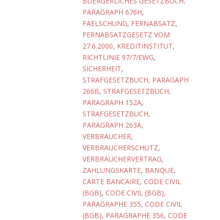
BUERGERLICHES GESETZBUCH,
PARAGRAPH 676H
,
FAELSCHUNG
,
FERNABSATZ
,
FERNABSATZGESETZ VOM
27.6.2000
,
KREDITINSTITUT
,
RICHTLINIE 97/7/EWG
,
SICHERHEIT
,
STRAFGESETZBUCH, PARAGAPH
266B
,
STRAFGESETZBUCH,
PARAGRAPH 152A
,
STRAFGESETZBUCH,
PARAGRAPH 263A
,
VERBRAUCHER
,
VERBRAUCHERSCHUTZ
,
VERBRAUCHERVERTRAG
,
ZAHLUNGSKARTE
,
BANQUE
,
CARTE BANCAIRE
,
CODE CIVIL
(BGB)
,
CODE CIVIL (BGB),
PARAGRAPHE 355
,
CODE CIVIL
(BGB), PARAGRAPHE 356
,
CODE