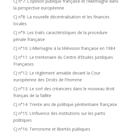
CJ n°7: L’opinion publique française et l’Allemagne dans
la perspective européenne
CJ n°8: La nouvelle décentralisation et les finances
locales
CJ n°9: Les traits caractéristiques de la procedure
pénale française
CJ n°10: L’Allemagne à la télévision française en 1984
CJ n°11: Le trentenaire du Centre d’Etudes Juridiques
Françaises
CJ n°12: Le règlement amiable devant la Cour
européenne des Droits de l’Homme
CJ n°13: Le sort des créanciers dans le nouveau droit
français de la faillite
CJ n°14: Trente ans de politique pénitentiaire française
CJ n°15: L’influence des institutions sur les partis
politiques
CJ n°16: Terrorisme et libertés publiques