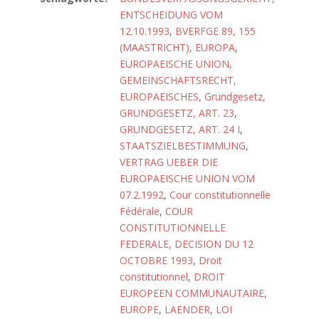
ENTSCHEIDUNG VOM
12.10.1993
,
BVERFGE 89, 155
(MAASTRICHT)
,
EUROPA
,
EUROPAEISCHE UNION
,
GEMEINSCHAFTSRECHT,
EUROPAEISCHES
,
Grundgesetz
,
GRUNDGESETZ, ART. 23
,
GRUNDGESETZ, ART. 24 I
,
STAATSZIELBESTIMMUNG
,
VERTRAG UEBER DIE
EUROPAEISCHE UNION VOM
07.2.1992
,
Cour constitutionnelle
Fédérale
,
COUR
CONSTITUTIONNELLE
FEDERALE, DECISION DU 12
OCTOBRE 1993
,
Droit
constitutionnel
,
DROIT
EUROPEEN COMMUNAUTAIRE
,
EUROPE
,
LAENDER
,
LOI