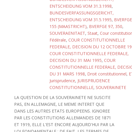
ENTSCHEIDUNG VOM 31.3.1998
,
BUNDESVERFASSUNGSGERICHT,
ENTSCHEIDUNG VOM 31.5.1995
,
BVERFGE
155 (MAASTRICHT)
,
BVERFGE 97, 350
,
SOUVERAENITAET
,
Staat
,
Cour constitutio
Fédérale
,
COUR CONSTITUTIONNELLE
FEDERALE, DECISION DU 12 OCTOBRE 19
COUR CONSTITUTIONNELLE FEDERALE,
DECISION DU 31 MAI 1995
,
COUR
CONSTITUTIONNELLE FEDERALE, DECISI
DU 31 MARS 1998
,
Droit constitutionnel
,
E
Jurisprudence
,
JURISPRUDENCE
CONSTITUTIONNELLE
,
SOUVERAINETE
LA QUESTION DE LA SOUVERAINETE NE SUSCITE
PAS, EN ALLEMAGNE, LE MEME INTERET QUE
DANS LES AUTRES ETATS EUROPEENS. IGNOREE
PAR LES CONSTITUTIONS ALLEMANDES DE 1871
ET 1919, ELLE L'EST ENCORE AUJOURD'HUI PAR LA
LOI FONDAMENTALE : DE FAIT, LES TERMES DE