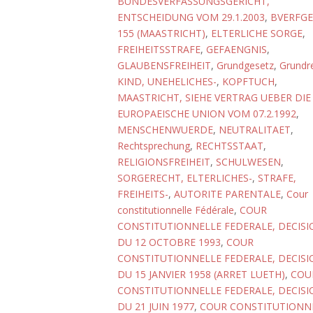
BUNDESVERFASSUNGSGERICHT,
ENTSCHEIDUNG VOM 29.1.2003
,
BVERFGE
155 (MAASTRICHT)
,
ELTERLICHE SORGE
,
FREIHEITSSTRAFE
,
GEFAENGNIS
,
GLAUBENSFREIHEIT
,
Grundgesetz
,
Grundr
KIND, UNEHELICHES-
,
KOPFTUCH
,
MAASTRICHT, SIEHE VERTRAG UEBER DIE
EUROPAEISCHE UNION VOM 07.2.1992
,
MENSCHENWUERDE
,
NEUTRALITAET
,
Rechtsprechung
,
RECHTSSTAAT
,
RELIGIONSFREIHEIT
,
SCHULWESEN
,
SORGERECHT, ELTERLICHES-
,
STRAFE,
FREIHEITS-
,
AUTORITE PARENTALE
,
Cour
constitutionnelle Fédérale
,
COUR
CONSTITUTIONNELLE FEDERALE, DECISI
DU 12 OCTOBRE 1993
,
COUR
CONSTITUTIONNELLE FEDERALE, DECISI
DU 15 JANVIER 1958 (ARRET LUETH)
,
COU
CONSTITUTIONNELLE FEDERALE, DECISI
DU 21 JUIN 1977
,
COUR CONSTITUTIONN