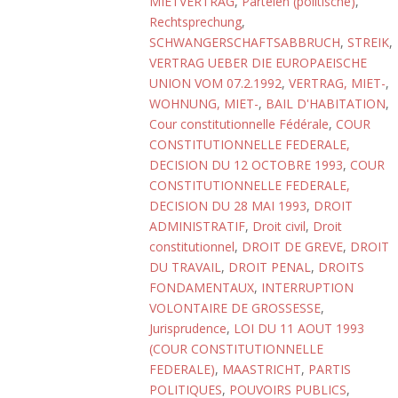
MIETVERTRAG
,
Parteien (politische)
,
Rechtsprechung
,
SCHWANGERSCHAFTSABBRUCH
,
STREIK
,
VERTRAG UEBER DIE EUROPAEISCHE
UNION VOM 07.2.1992
,
VERTRAG, MIET-
,
WOHNUNG, MIET-
,
BAIL D'HABITATION
,
Cour constitutionnelle Fédérale
,
COUR
CONSTITUTIONNELLE FEDERALE,
DECISION DU 12 OCTOBRE 1993
,
COUR
CONSTITUTIONNELLE FEDERALE,
DECISION DU 28 MAI 1993
,
DROIT
ADMINISTRATIF
,
Droit civil
,
Droit
constitutionnel
,
DROIT DE GREVE
,
DROIT
DU TRAVAIL
,
DROIT PENAL
,
DROITS
FONDAMENTAUX
,
INTERRUPTION
VOLONTAIRE DE GROSSESSE
,
Jurisprudence
,
LOI DU 11 AOUT 1993
(COUR CONSTITUTIONNELLE
FEDERALE)
,
MAASTRICHT
,
PARTIS
POLITIQUES
,
POUVOIRS PUBLICS
,