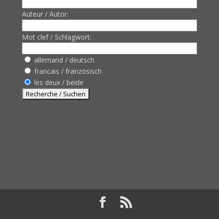
Auteur / Autor:
Mot clef / Schlagwort:
allemand / deutsch
francais / französisch
les deux / beide
Design de
Elegant Themes
| Propulsé par