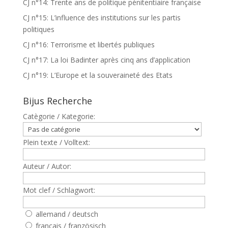
CJ n°14: Trente ans de politique pénitentiaire française
CJ n°15: L’influence des institutions sur les partis
politiques
CJ n°16: Terrorisme et libertés publiques
CJ n°17: La loi Badinter après cinq ans d’application
CJ n°19: L’Europe et la souveraineté des Etats
Bijus Recherche
Catègorie / Kategorie:
Plein texte / Volltext:
Auteur / Autor:
Mot clef / Schlagwort:
allemand / deutsch
francais / französisch