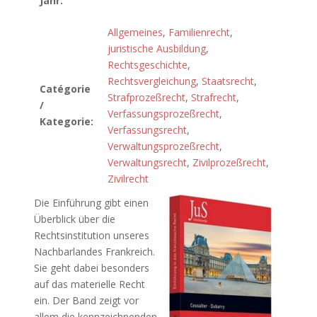
Jahr:
Allgemeines
,
Familienrecht
,
juristische Ausbildung
,
Rechtsgeschichte
,
Rechtsvergleichung
,
Staatsrecht
,
Catégorie
Strafprozeßrecht
,
Strafrecht
,
/
Verfassungsprozeßrecht
,
Kategorie:
Verfassungsrecht
,
Verwaltungsprozeßrecht
,
Verwaltungsrecht
,
Zivilprozeßrecht
,
Zivilrecht
Die Einführung gibt einen
Überblick über die
Rechtsinstitution unseres
Nachbarlandes Frankreich.
Sie geht dabei besonders
auf das materielle Recht
ein. Der Band zeigt vor
allem die kennzeichnenden