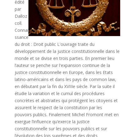
édité
par
Dalloz
coll.
Connai
ssance
du droit : Droit public L'ouvrage traite du
développement de la justice constitutionnelle dans le
monde et se divise en trois parties. En premier lieu
l’auteur se penche sur l'expansion continue de la
justice constitutionnelle en Europe, dans les Etats
latino-américains et dans les pays de common law,
en débutant par la fin du XVIIIe siècle. Par la suite il
étudie la variation et le cumul des procédures
concrètes et abstraites qui protégent les citoyens et
assurent le respect de la constitution par les
pouvoirs publics. Finalement Michel Fromont met en
exergue l’influence qu’exerce la justice
constitutionnelle sur les pouvoirs publics et sur
l’évolution des lois suprêmes et des droits