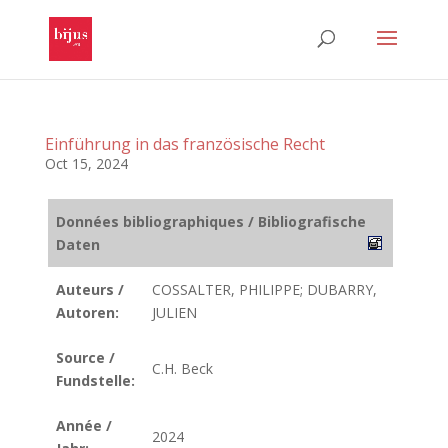
Einführung in das französische Recht
Oct 15, 2024
Données bibliographiques / Bibliografische
Daten
Auteurs /
COSSALTER, PHILIPPE; DUBARRY,
Autoren:
JULIEN
Source /
C.H. Beck
Fundstelle:
Année /
2024