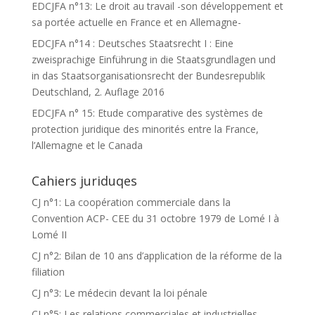
EDCJFA n°13: Le droit au travail -son développement et
sa portée actuelle en France et en Allemagne-
EDCJFA n°14 : Deutsches Staatsrecht I : Eine
zweisprachige Einführung in die Staatsgrundlagen und
in das Staatsorganisationsrecht der Bundesrepublik
Deutschland, 2. Auflage 2016
EDCJFA n° 15: Etude comparative des systèmes de
protection juridique des minorités entre la France,
l’Allemagne et le Canada
Cahiers juriduqes
CJ n°1: La coopération commerciale dans la
Convention ACP- CEE du 31 octobre 1979 de Lomé I à
Lomé II
CJ n°2: Bilan de 10 ans d’application de la réforme de la
filiation
CJ n°3: Le médecin devant la loi pénale
CJ n°5: Les relations commerciales et industrielles