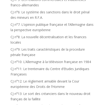
franco-allemandes
CJ n°6: Le système des sanctions dans le droit pénal
des mineurs en R.F.A.
CJ n°7: L’opinion publique française et l’Allemagne dans
la perspective européenne
CJ n°8: La nouvelle décentralisation et les finances
locales
CJ n°9: Les traits caractéristiques de la procedure
pénale française
CJ n°10: L’Allemagne à la télévision française en 1984
CJ n°11: Le trentenaire du Centre d’Etudes Juridiques
Françaises
CJ n°12: Le règlement amiable devant la Cour
européenne des Droits de l’Homme
CJ n°13: Le sort des créanciers dans le nouveau droit
français de la faillite