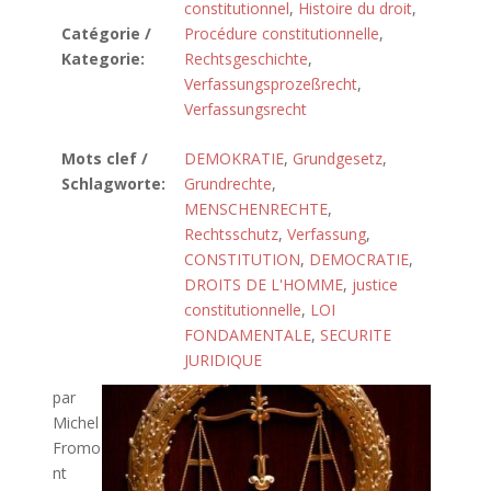
constitutionnel
,
Histoire du droit
,
Catégorie /
Procédure constitutionnelle
,
Kategorie:
Rechtsgeschichte
,
Verfassungsprozeßrecht
,
Verfassungsrecht
Mots clef /
DEMOKRATIE
,
Grundgesetz
,
Schlagworte:
Grundrechte
,
MENSCHENRECHTE
,
Rechtsschutz
,
Verfassung
,
CONSTITUTION
,
DEMOCRATIE
,
DROITS DE L'HOMME
,
justice
constitutionnelle
,
LOI
FONDAMENTALE
,
SECURITE
JURIDIQUE
par
Michel
Fromo
nt