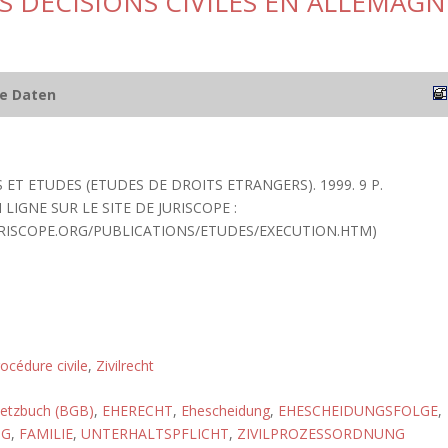
S DECISIONS CIVILES EN ALLEMAGN
he Daten
ET ETUDES (ETUDES DE DROITS ETRANGERS). 1999. 9 P.
 LIGNE SUR LE SITE DE JURISCOPE :
RISCOPE.ORG/PUBLICATIONS/ETUDES/EXECUTION.HTM)
océdure civile
,
Zivilrecht
setzbuch (BGB)
,
EHERECHT
,
Ehescheidung
,
EHESCHEIDUNGSFOLGE
,
NG
,
FAMILIE
,
UNTERHALTSPFLICHT
,
ZIVILPROZESSORDNUNG