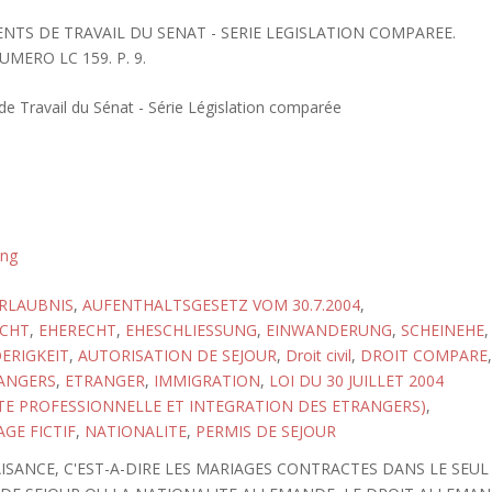
ENTS DE TRAVAIL DU SENAT - SERIE LEGISLATION COMPAREE.
UMERO LC 159. P. 9.
 Travail du Sénat - Série Législation comparée
ung
RLAUBNIS
,
AUFENTHALTSGESETZ VOM 30.7.2004
,
CHT
,
EHERECHT
,
EHESCHLIESSUNG
,
EINWANDERUNG
,
SCHEINEHE
,
ERIGKEIT
,
AUTORISATION DE SEJOUR
,
Droit civil
,
DROIT COMPARE
,
RANGERS
,
ETRANGER
,
IMMIGRATION
,
LOI DU 30 JUILLET 2004
VITE PROFESSIONNELLE ET INTEGRATION DES ETRANGERS)
,
GE FICTIF
,
NATIONALITE
,
PERMIS DE SEJOUR
SANCE, C'EST-A-DIRE LES MARIAGES CONTRACTES DANS LE SEUL