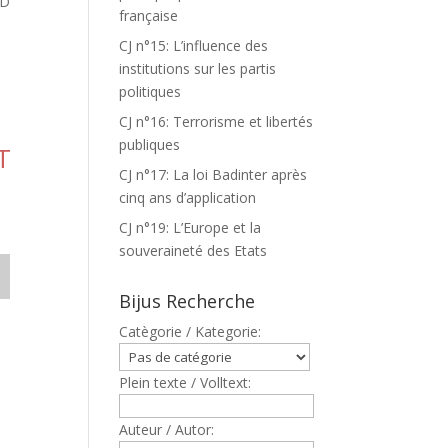
ND
française
CJ n°15: L’influence des
institutions sur les partis
politiques
CJ n°16: Terrorisme et libertés
publiques
T
CJ n°17: La loi Badinter après
cinq ans d’application
CJ n°19: L’Europe et la
souveraineté des Etats
Bijus Recherche
Catègorie / Kategorie:
Plein texte / Volltext:
Auteur / Autor: