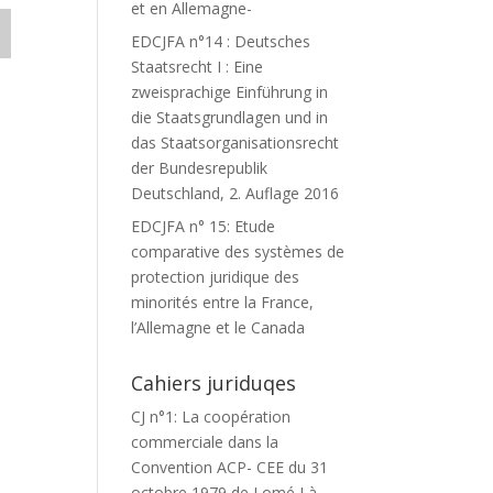
et en Allemagne-
EDCJFA n°14 : Deutsches
Staatsrecht I : Eine
zweisprachige Einführung in
die Staatsgrundlagen und in
das Staatsorganisationsrecht
der Bundesrepublik
Deutschland, 2. Auflage 2016
EDCJFA n° 15: Etude
comparative des systèmes de
protection juridique des
minorités entre la France,
l’Allemagne et le Canada
Cahiers juriduqes
CJ n°1: La coopération
commerciale dans la
Convention ACP- CEE du 31
octobre 1979 de Lomé I à