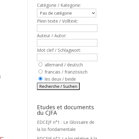
Catègorie / Kategorie:
Plein texte / Volltext:
Auteur / Autor:
Mot clef / Schlagwort:
allemand / deutsch
francais / französisch
N
les deux / beide
T
Etudes et documents
du CJFA
EDCEJF n°1 : Le Glossaire de
la loi fondamentale
EDCEJF n°2: La loi relative à la