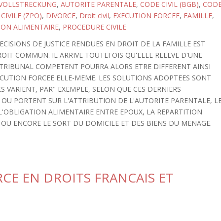
VOLLSTRECKUNG
,
AUTORITE PARENTALE
,
CODE CIVIL (BGB)
,
COD
IVILE (ZPO)
,
DIVORCE
,
Droit civil
,
EXECUTION FORCEE
,
FAMILLE
,
ION ALIMENTAIRE
,
PROCEDURE CIVILE
CISIONS DE JUSTICE RENDUES EN DROIT DE LA FAMILLE EST
OIT COMMUN. IL ARRIVE TOUTEFOIS QU'ELLE RELEVE D'UNE
 TRIBUNAL COMPETENT POURRA ALORS ETRE DIFFERENT AINSI
ECUTION FORCEE ELLE-MEME. LES SOLUTIONS ADOPTEES SONT
ES VARIENT, PAR" EXEMPLE, SELON QUE CES DERNIERS
OU PORTENT SUR L'ATTRIBUTION DE L'AUTORITE PARENTALE, L
 L'OBLIGATION ALIMENTAIRE ENTRE EPOUX, LA REPARTITION
 OU ENCORE LE SORT DU DOMICILE ET DES BIENS DU MENAGE.
RCE EN DROITS FRANCAIS ET