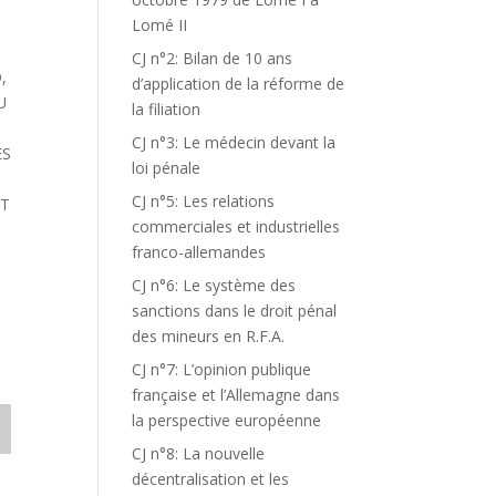
Lomé II
CJ n°2: Bilan de 10 ans
,
d’application de la réforme de
U
la filiation
CJ n°3: Le médecin devant la
ES
loi pénale
CJ n°5: Les relations
NT
commerciales et industrielles
franco-allemandes
CJ n°6: Le système des
sanctions dans le droit pénal
des mineurs en R.F.A.
CJ n°7: L’opinion publique
française et l’Allemagne dans
la perspective européenne
CJ n°8: La nouvelle
décentralisation et les