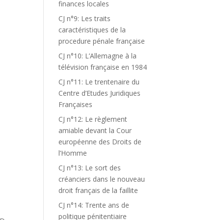
finances locales
CJ n°9: Les traits
caractéristiques de la
procedure pénale française
CJ n°10: L’Allemagne à la
télévision française en 1984
CJ n°11: Le trentenaire du
Centre d’Etudes Juridiques
Françaises
CJ n°12: Le règlement
amiable devant la Cour
européenne des Droits de
l’Homme
CJ n°13: Le sort des
créanciers dans le nouveau
droit français de la faillite
CJ n°14: Trente ans de
politique pénitentiaire