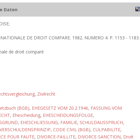
he Daten
ISE;
RNATIONALE DE DROIT COMPARE. 1982. NUMERO 4. P. 1153 - 1183.
nale de droit comparé
chtsvergleichung
,
Zivilrecht
setzbuch (BGB)
,
EHEGESETZ VOM 20.2.1946, FASSUNG VOM
ECHT
,
Ehescheidung
,
EHESCHEIDUNGSFOLGE
,
GSGRUND
,
EHESCHLIESSUNG
,
FAMILIE
,
SCHULDAUSSPRUCH
,
VERSCHULDENSPRINZIP
,
CODE CIVIL (BGB)
,
CULPABILITE
,
RCE POUR FAUTE
,
DIVORCE-FAILLITE
,
DIVORCE-SANCTION
,
Droit