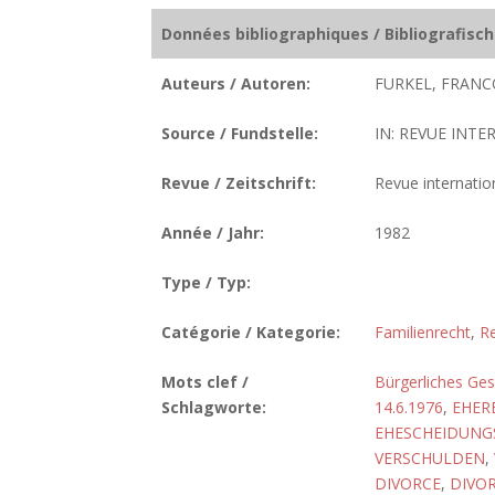
Données bibliographiques / Bibliografisc
Auteurs / Autoren:
FURKEL, FRANCO
Source / Fundstelle:
IN: REVUE INTE
Revue / Zeitschrift:
Revue internatio
Année / Jahr:
1982
Type / Typ:
Catégorie / Kategorie:
Familienrecht
,
Re
Mots clef /
Bürgerliches Ge
Schlagworte:
14.6.1976
,
EHER
EHESCHEIDUN
VERSCHULDEN
,
DIVORCE
,
DIVO