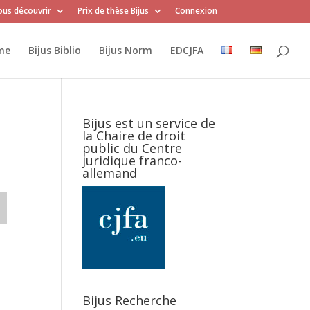
us découvrir
Prix de thèse Bijus
Connexion
me
Bijus Biblio
Bijus Norm
EDCJFA
Bijus est un service de
la Chaire de droit
public du Centre
juridique franco-
allemand
Bijus Recherche