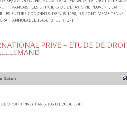
 DE SEJOUR OU LA NATIONALITE ALLEMANDE, LE DROIT ALLEMA
OIT FRANCAIS : LES OFFICIERS DE L'ETAT CIVIL PEUVENT, EN
R LES FUTURS CONJOINTS. DEPUIS 1998, ILS SONT MEME TENUS
AIT ANNULABLE. [BIBLI BIJUS: F. 27]
NATIONAL PRIVE – ETUDE DE DROI
 ALLLEMAND
he Daten
E DROIT PRIVE). PARIS. L.G.D.J. 2004, 374 P.