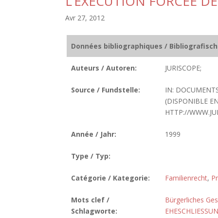
L’EXECUTION FORCEE DE
Avr 27, 2012
Données bibliographiques / Bibliografisc
Auteurs / Autoren:
JURISCOPE;
Source / Fundstelle:
IN: DOCUMENTS 
(DISPONIBLE EN
HTTP://WWW.JU
Année / Jahr:
1999
Type / Typ:
Catégorie / Kategorie:
Familienrecht
,
Pr
Mots clef /
Bürgerliches Ge
Schlagworte:
EHESCHLIESSU