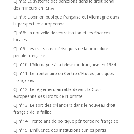
CJ n°6: Le système des sanctions dans le droit pénal
des mineurs en R.F.A.
CJ n°7: L’opinion publique française et l’Allemagne dans
la perspective européenne
CJ n°8: La nouvelle décentralisation et les finances
locales
CJ n°9: Les traits caractéristiques de la procedure
pénale française
CJ n°10: L’Allemagne à la télévision française en 1984
CJ n°11: Le trentenaire du Centre d’Etudes Juridiques
Françaises
CJ n°12: Le règlement amiable devant la Cour
européenne des Droits de l’Homme
CJ n°13: Le sort des créanciers dans le nouveau droit
français de la faillite
CJ n°14: Trente ans de politique pénitentiaire française
CJ n°15: L’influence des institutions sur les partis