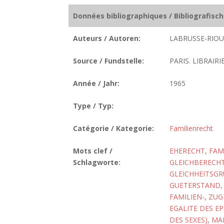
Données bibliographiques / Bibliografisc
Auteurs / Autoren:
LABRUSSE-RIOU
Source / Fundstelle:
PARIS. LIBRAIR
Année / Jahr:
1965
Type / Typ:
Catégorie / Kategorie:
Familienrecht
Mots clef /
EHERECHT
,
FAM
Schlagworte:
GLEICHBERECHT
GLEICHHEITSG
GUETERSTAND, 
FAMILIEN-
,
ZUG
EGALITE DES E
DES SEXES)
,
MA