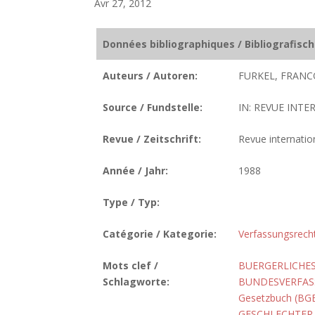
Avr 27, 2012
Données bibliographiques / Bibliografisc
Auteurs / Autoren:
FURKEL, FRANCO
Source / Fundstelle:
IN: REVUE INTE
Revue / Zeitschrift:
Revue internatio
Année / Jahr:
1988
Type / Typ:
Catégorie / Kategorie:
Verfassungsrech
Mots clef /
BUERGERLICHES
Schlagworte:
BUNDESVERFASS
Gesetzbuch (BG
GESCHLECHTER