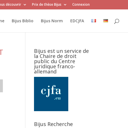
us découvrir
Prix de thèse Bijus
Connexion
me
Bijus Biblio
Bijus Norm
EDCJFA
T
Bijus est un service de
la Chaire de droit
public du Centre
juridique franco-
allemand
Bijus Recherche