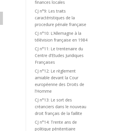
finances locales
CJ n°9: Les traits
caractéristiques de la
procedure pénale française
CJ n°10: L’Allemagne à la
télévision française en 1984
CJ n°11: Le trentenaire du
Centre d’Etudes Juridiques
Françaises
CJ n°12: Le règlement
amiable devant la Cour
européenne des Droits de
l’Homme
CJ n°13: Le sort des
créanciers dans le nouveau
droit français de la faillite
CJ n°14: Trente ans de
politique pénitentiaire