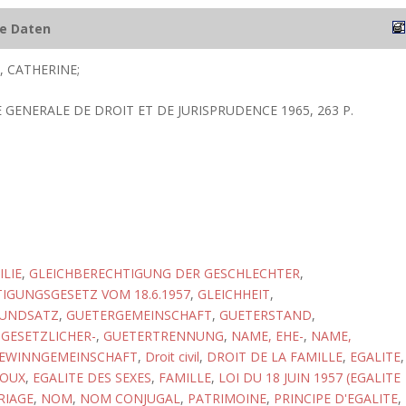
he Daten
, CATHERINE;
IE GENERALE DE DROIT ET DE JURISPRUDENCE 1965, 263 P.
ILIE
,
GLEICHBERECHTIGUNG DER GESCHLECHTER
,
IGUNGSGESETZ VOM 18.6.1957
,
GLEICHHEIT
,
RUNDSATZ
,
GUETERGEMEINSCHAFT
,
GUETERSTAND
,
GESETZLICHER-
,
GUETERTRENNUNG
,
NAME, EHE-
,
NAME,
EWINNGEMEINSCHAFT
,
Droit civil
,
DROIT DE LA FAMILLE
,
EGALITE
,
POUX
,
EGALITE DES SEXES
,
FAMILLE
,
LOI DU 18 JUIN 1957 (EGALITE
RIAGE
,
NOM
,
NOM CONJUGAL
,
PATRIMOINE
,
PRINCIPE D'EGALITE
,