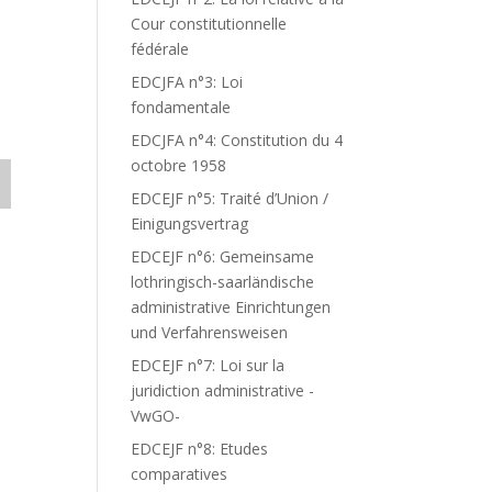
Cour constitutionnelle
fédérale
EDCJFA n°3: Loi
fondamentale
EDCJFA n°4: Constitution du 4
octobre 1958
EDCEJF n°5: Traité d’Union /
Einigungsvertrag
EDCEJF n°6: Gemeinsame
lothringisch-saarländische
administrative Einrichtungen
und Verfahrensweisen
EDCEJF n°7: Loi sur la
juridiction administrative -
VwGO-
EDCEJF n°8: Etudes
comparatives