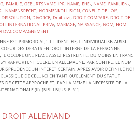
NG
,
FAMILIE
,
GEBURTSNAME
,
IPR
,
NAME, EHE-
,
NAME, FAMILIEN-
,
S-
,
NAMENSRECHT
,
NORMENKOLLISION
,
CONFLIT DE LOIS
,
,
DISSOLUTION
,
DIVORCE
,
Droit civil
,
DROIT COMPARE
,
DROIT DE
OIT INTERNATIONAL PRIVé
,
MARIAGE
,
NAISSANCE
,
NOM
,
NOM
 D'ACCOMPAGNEMENT
E EST PRIMORDIAL;" IL L'IDENTIFIE, L'INDIVIDUALISE. AUSSI
U COEUR DES DEBATS EN DROIT INTERNE DE LA PERSONNE.
, IL OCCUPE UNE PLACE ASSEZ RESTREINTE, DU MOINS EN FRANC
E S'Y RAPPORTENT GUERE. EN ALLEMAGNE, PAR CONTRE, LE NOM
JURISPRUDENCE UN INTERET CERTAIN. APRES AVOIR DEFINI LE N
 CLASSIQUE DE CELUI-CI EN TANT QU'ELEMENT DU STATUT
SES DE CETTE APPROCHE ET, PAR LA MEME LA NECESSITE DE LA
NATIONALE (II). [BIBLI BIJUS: F. 61]
N DROIT ALLEMAND