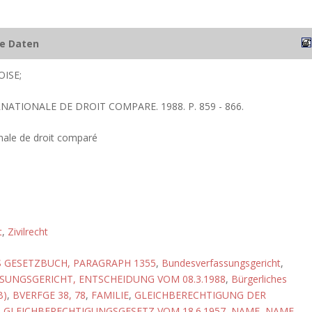
he Daten
ISE;
RNATIONALE DE DROIT COMPARE. 1988. P. 859 - 866.
nale de droit comparé
t
,
Zivilrecht
 GESETZBUCH, PARAGRAPH 1355
,
Bundesverfassungsgericht
,
UNGSGERICHT, ENTSCHEIDUNG VOM 08.3.1988
,
Bürgerliches
B)
,
BVERFGE 38, 78
,
FAMILIE
,
GLEICHBERECHTIGUNG DER
,
GLEICHBERECHTIGUNGSGESETZ VOM 18.6.1957
,
NAME
,
NAME,