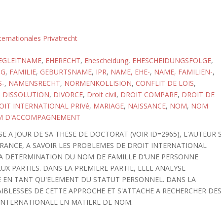
ternationales Privatrecht
EGLEITNAME
,
EHERECHT
,
Ehescheidung
,
EHESCHEIDUNGSFOLGE
,
NG
,
FAMILIE
,
GEBURTSNAME
,
IPR
,
NAME, EHE-
,
NAME, FAMILIEN-
,
S-
,
NAMENSRECHT
,
NORMENKOLLISION
,
CONFLIT DE LOIS
,
,
DISSOLUTION
,
DIVORCE
,
Droit civil
,
DROIT COMPARE
,
DROIT DE
OIT INTERNATIONAL PRIVé
,
MARIAGE
,
NAISSANCE
,
NOM
,
NOM
 D'ACCOMPAGNEMENT
E A JOUR DE SA THESE DE DOCTORAT (VOIR ID=2965), L'AUTEUR 
FRANCE, A SAVOIR LES PROBLEMES DE DROIT INTERNATIONAL
 LA DETERMINATION DU NOM DE FAMILLE D'UNE PERSONNE
X PARTIES. DANS LA PREMIERE PARTIE, ELLE ANALYSE
E EN TANT QU'ELEMENT DU STATUT PERSONNEL. DANS LA
AIBLESSES DE CETTE APPROCHE ET S'ATTACHE A RECHERCHER DE
INTERNATIONALE EN MATIERE DE NOM.