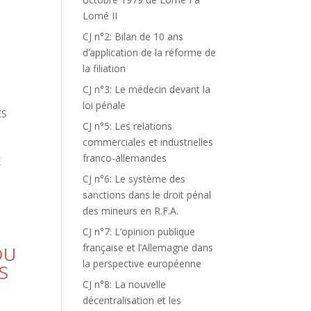
Lomé II
CJ n°2: Bilan de 10 ans
d’application de la réforme de
la filiation
CJ n°3: Le médecin devant la
loi pénale
ES
CJ n°5: Les relations
commerciales et industrielles
franco-allemandes
E
CJ n°6: Le système des
sanctions dans le droit pénal
des mineurs en R.F.A.
CJ n°7: L’opinion publique
française et l’Allemagne dans
DU
la perspective européenne
S
CJ n°8: La nouvelle
décentralisation et les