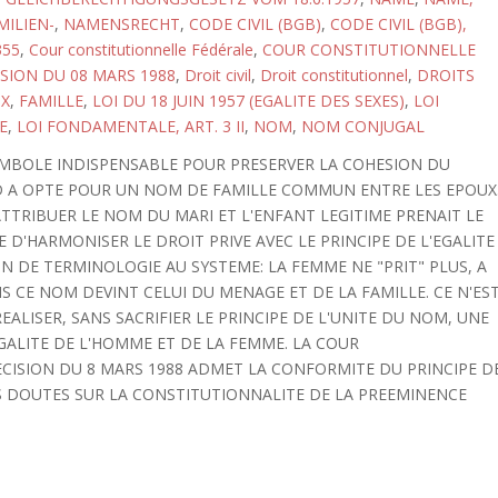
MILIEN-
,
NAMENSRECHT
,
CODE CIVIL (BGB)
,
CODE CIVIL (BGB),
355
,
Cour constitutionnelle Fédérale
,
COUR CONSTITUTIONNELLE
ISION DU 08 MARS 1988
,
Droit civil
,
Droit constitutionnel
,
DROITS
X
,
FAMILLE
,
LOI DU 18 JUIN 1957 (EGALITE DES SEXES)
,
LOI
E
,
LOI FONDAMENTALE, ART. 3 II
,
NOM
,
NOM CONJUGAL
SYMBOLE INDISPENSABLE POUR PRESERVER LA COHESION DU
D A OPTE POUR UN NOM DE FAMILLE COMMUN ENTRE LES EPOUX
 ATTRIBUER LE NOM DU MARI ET L'ENFANT LEGITIME PRENAIT LE
E D'HARMONISER LE DROIT PRIVE AVEC LE PRINCIPE DE L'EGALITE
N DE TERMINOLOGIE AU SYSTEME: LA FEMME NE "PRIT" PLUS, A
 CE NOM DEVINT CELUI DU MENAGE ET DE LA FAMILLE. CE N'ES
EALISER, SANS SACRIFIER LE PRINCIPE DE L'UNITE DU NOM, UNE
GALITE DE L'HOMME ET DE LA FEMME. LA COUR
CISION DU 8 MARS 1988 ADMET LA CONFORMITE DU PRINCIPE D
S DOUTES SUR LA CONSTITUTIONNALITE DE LA PREEMINENCE