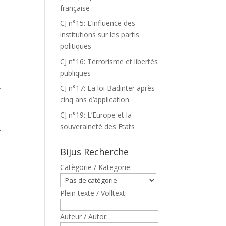
française
CJ n°15: L’influence des
institutions sur les partis
politiques
CJ n°16: Terrorisme et libertés
publiques
.
CJ n°17: La loi Badinter après
cinq ans d’application
CJ n°19: L’Europe et la
souveraineté des Etats
T
Bijus Recherche
E
Catègorie / Kategorie:
Plein texte / Volltext:
Auteur / Autor: