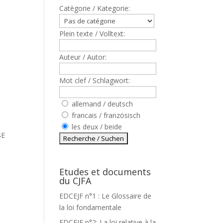
Catègorie / Kategorie:
Plein texte / Volltext:
Auteur / Autor:
Mot clef / Schlagwort:
allemand / deutsch
francais / französisch
les deux / beide
SE
Etudes et documents
du CJFA
S
EDCEJF n°1 : Le Glossaire de
la loi fondamentale
EDCEJF n°2: La loi relative à la