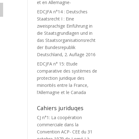
et en Allemagne-
EDCJFA n°14 : Deutsches
Staatsrecht I : Eine
zweisprachige Einführung in
die Staatsgrundlagen und in
das Staatsorganisationsrecht
der Bundesrepublik
Deutschland, 2. Auflage 2016
EDCJFA n° 15: Etude
comparative des systèmes de
protection juridique des
minorités entre la France,
l’Allemagne et le Canada
Cahiers juriduqes
CJ n°1: La coopération
commerciale dans la
Convention ACP- CEE du 31
octobre 1979 de Lomé I à