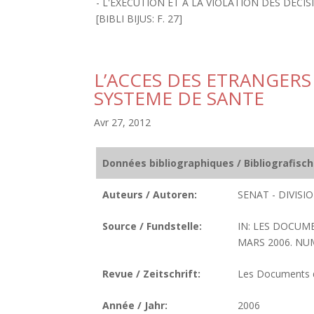
- L'EXECUTION ET A LA VIOLATION DES DECIS
[BIBLI BIJUS: F. 27]
L’ACCES DES ETRANGERS
SYSTEME DE SANTE
Avr 27, 2012
Données bibliographiques / Bibliografisc
Auteurs / Autoren:
SENAT - DIVIS
Source / Fundstelle:
IN: LES DOCUM
MARS 2006. NUME
Revue / Zeitschrift:
Les Documents de
Année / Jahr:
2006