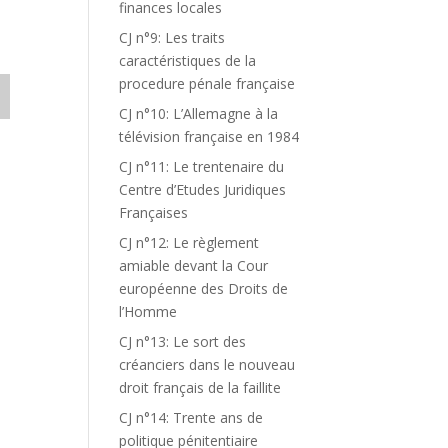
finances locales
CJ n°9: Les traits
caractéristiques de la
procedure pénale française
CJ n°10: L’Allemagne à la
télévision française en 1984
CJ n°11: Le trentenaire du
Centre d’Etudes Juridiques
Françaises
CJ n°12: Le règlement
amiable devant la Cour
européenne des Droits de
l’Homme
CJ n°13: Le sort des
créanciers dans le nouveau
droit français de la faillite
CJ n°14: Trente ans de
politique pénitentiaire