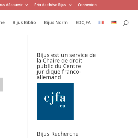
us découvrir
Prix de thèse Bijus
Connexion
me
Bijus Biblio
Bijus Norm
EDCJFA
Bijus est un service de
la Chaire de droit
public du Centre
juridique franco-
allemand
Bijus Recherche