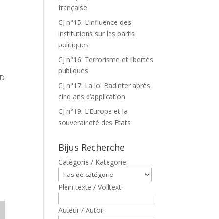
française
CJ n°15: L’influence des
institutions sur les partis
politiques
CJ n°16: Terrorisme et libertés
publiques
ND
CJ n°17: La loi Badinter après
cinq ans d’application
CJ n°19: L’Europe et la
souveraineté des Etats
Bijus Recherche
Catègorie / Kategorie:
Plein texte / Volltext:
Auteur / Autor: