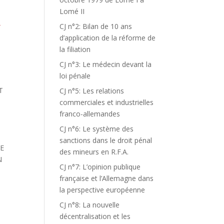
Lomé II
CJ n°2: Bilan de 10 ans
T
d’application de la réforme de
la filiation
CJ n°3: Le médecin devant la
loi pénale
T
CJ n°5: Les relations
commerciales et industrielles
franco-allemandes
CJ n°6: Le système des
sanctions dans le droit pénal
YE
des mineurs en R.F.A.
N
CJ n°7: L’opinion publique
française et l’Allemagne dans
la perspective européenne
CJ n°8: La nouvelle
décentralisation et les