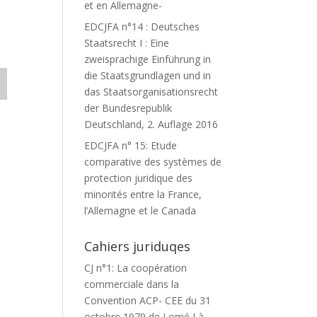
et en Allemagne-
EDCJFA n°14 : Deutsches
Staatsrecht I : Eine
zweisprachige Einführung in
die Staatsgrundlagen und in
das Staatsorganisationsrecht
der Bundesrepublik
Deutschland, 2. Auflage 2016
EDCJFA n° 15: Etude
comparative des systèmes de
protection juridique des
minorités entre la France,
l’Allemagne et le Canada
Cahiers juriduqes
CJ n°1: La coopération
commerciale dans la
Convention ACP- CEE du 31
octobre 1979 de Lomé I à