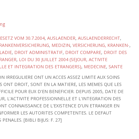
ung
SETZ VOM 30.7.2004
,
AUSLAENDER
,
AUSLAENDERRECHT
,
RANKENVERSICHERUNG
,
MEDIZIN
,
VERSICHERUNG, KRANKEN-
,
LADIE
,
DROIT ADMINISTRATIF
,
DROIT COMPARE
,
DROIT DES
RANGER
,
LOI DU 30 JUILLET 2004 (SEJOUR, ACTIVITE
LE ET INTEGRATION DES ETRANGERS)
,
MEDECINE
,
SANTE
N IRREGULIERE ONT UN ACCES ASSEZ LIMITE AUX SOINS
S ONT DROIT, SONT EN LA MATIERE, LES MEMES QUE LES
FFICILE POUR EUX D'EN BENEFICIER. DEPUIS 2005, DATE DE
OUR, L'ACTIVITE PROFESSIONNELLE ET L'INTEGRATION DES
ONT CONNAISSANCE DE L'EXISTENCE D'UN ETRANGER EN
INFORMER LES AUTORITES COMPETENTES. LE DEFAUT
NALES. [BIBLI BIJUS: F. 27]