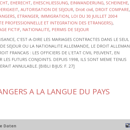
CHT
,
EHERECHT
,
EHESCHLIESSUNG
,
EINWANDERUNG
,
SCHEINEHE
,
ERIGKEIT
,
AUTORISATION DE SEJOUR
,
Droit civil
,
DROIT COMPARE
,
RANGERS
,
ETRANGER
,
IMMIGRATION
,
LOI DU 30 JUILLET 2004
VITE PROFESSIONNELLE ET INTEGRATION DES ETRANGERS)
,
GE FICTIF
,
NATIONALITE
,
PERMIS DE SEJOUR
SANCE, C'EST-A-DIRE LES MARIAGES CONTRACTES DANS LE SEUL
 DE SEJOUR OU LA NATIONALITE ALLEMANDE, LE DROIT ALLEMA
OIT FRANCAIS : LES OFFICIERS DE L'ETAT CIVIL PEUVENT, EN
R LES FUTURS CONJOINTS. DEPUIS 1998, ILS SONT MEME TENUS
AIT ANNULABLE. [BIBLI BIJUS: F. 27]
ANGERS A LA LANGUE DU PAYS
he Daten