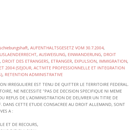
schiebungshaft
,
AUFENTHALTSGESETZ VOM 30.7.2004
,
USLAENDERRECHT
,
AUSWEISUNG
,
EINWANDERUNG
,
DROIT
,
DROIT DES ETRANGERS
,
ETRANGER
,
EXPULSION
,
IMMIGRATION
,
LET 2004 (SEJOUR, ACTIVITE PROFESSIONNELLE ET INTEGRATION
)
,
RETENTION ADMINISTRATIVE
N IRREGULIERE EST TENU DE QUITTER LE TERRITOIRE FEDERAL.
IRE, NE NECESSITE "PAS DE DECISION SPECIFIQUE NI MEME
 DU REFUS DE L'ADMINISTRATION DE DELIVRER UN TITRE DE
F. DANS CETTE ETUDE CONSACREE AU DROIT ALLEMAND, SONT
ES A :
LLE ET DE RECOURS,