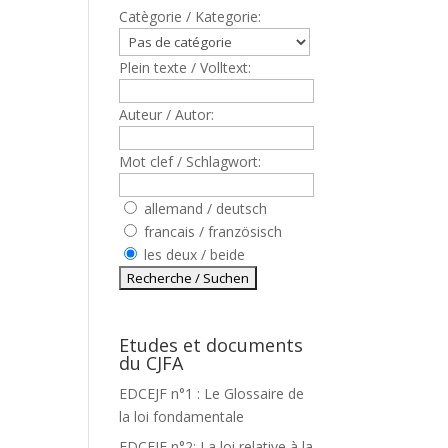
Catègorie / Kategorie:
Plein texte / Volltext:
Auteur / Autor:
Mot clef / Schlagwort:
allemand / deutsch
francais / französisch
les deux / beide
Etudes et documents
du CJFA
EDCEJF n°1 : Le Glossaire de
la loi fondamentale
EDCEJF n°2: La loi relative à la