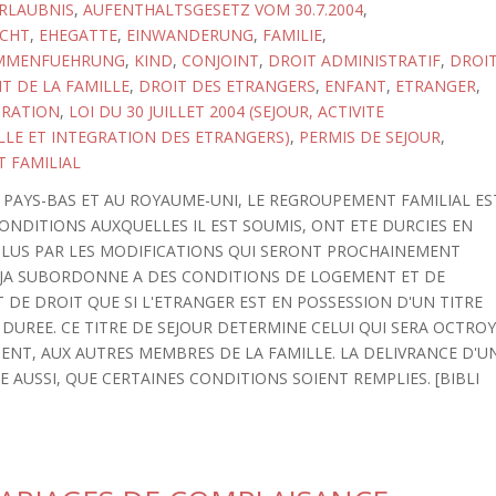
RLAUBNIS
,
AUFENTHALTSGESETZ VOM 30.7.2004
,
CHT
,
EHEGATTE
,
EINWANDERUNG
,
FAMILIE
,
AMMENFUEHRUNG
,
KIND
,
CONJOINT
,
DROIT ADMINISTRATIF
,
DROI
T DE LA FAMILLE
,
DROIT DES ETRANGERS
,
ENFANT
,
ETRANGER
,
GRATION
,
LOI DU 30 JUILLET 2004 (SEJOUR, ACTIVITE
LE ET INTEGRATION DES ETRANGERS)
,
PERMIS DE SEJOUR
,
 FAMILIAL
PAYS-BAS ET AU ROYAUME-UNI, LE REGROUPEMENT FAMILIAL ES
CONDITIONS AUXQUELLES IL EST SOUMIS, ONT ETE DURCIES EN
 PLUS PAR LES MODIFICATIONS QUI SERONT PROCHAINEMENT
DEJA SUBORDONNE A DES CONDITIONS DE LOGEMENT ET DE
 DE DROIT QUE SI L'ETRANGER EST EN POSSESSION D'UN TITRE
DUREE. CE TITRE DE SEJOUR DETERMINE CELUI QUI SERA OCTRO
ENT, AUX AUTRES MEMBRES DE LA FAMILLE. LA DELIVRANCE D'U
 AUSSI, QUE CERTAINES CONDITIONS SOIENT REMPLIES. [BIBLI