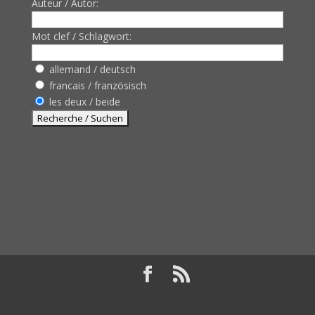
Auteur / Autor:
Mot clef / Schlagwort:
allemand / deutsch
francais / französisch
les deux / beide
Design de
Elegant Themes
| Propulsé par
WordPress