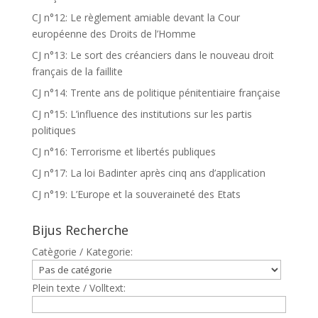
CJ n°12: Le règlement amiable devant la Cour
européenne des Droits de l’Homme
CJ n°13: Le sort des créanciers dans le nouveau droit
français de la faillite
CJ n°14: Trente ans de politique pénitentiaire française
CJ n°15: L’influence des institutions sur les partis
politiques
CJ n°16: Terrorisme et libertés publiques
CJ n°17: La loi Badinter après cinq ans d’application
CJ n°19: L’Europe et la souveraineté des Etats
Bijus Recherche
Catègorie / Kategorie:
Plein texte / Volltext: