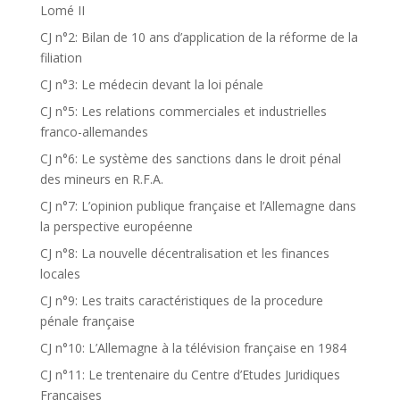
Lomé II
CJ n°2: Bilan de 10 ans d’application de la réforme de la
filiation
CJ n°3: Le médecin devant la loi pénale
CJ n°5: Les relations commerciales et industrielles
franco-allemandes
CJ n°6: Le système des sanctions dans le droit pénal
des mineurs en R.F.A.
CJ n°7: L’opinion publique française et l’Allemagne dans
la perspective européenne
CJ n°8: La nouvelle décentralisation et les finances
locales
CJ n°9: Les traits caractéristiques de la procedure
pénale française
CJ n°10: L’Allemagne à la télévision française en 1984
CJ n°11: Le trentenaire du Centre d’Etudes Juridiques
Françaises