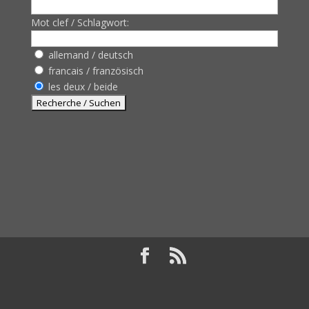
Mot clef / Schlagwort:
allemand / deutsch
francais / französisch
les deux / beide
Design de
Elegant Themes
| Propulsé par
WordPress