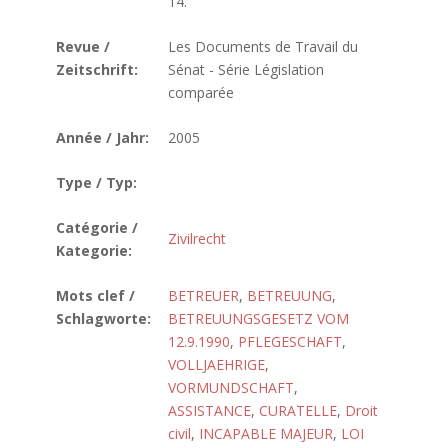
14.
Revue /
Les Documents de Travail du
Zeitschrift:
Sénat - Série Législation
comparée
Année / Jahr:
2005
Type / Typ:
Catégorie /
Zivilrecht
Kategorie:
Mots clef /
BETREUER
,
BETREUUNG
,
Schlagworte:
BETREUUNGSGESETZ VOM
12.9.1990
,
PFLEGESCHAFT
,
VOLLJAEHRIGE
,
VORMUNDSCHAFT
,
ASSISTANCE
,
CURATELLE
,
Droit
civil
,
INCAPABLE MAJEUR
,
LOI