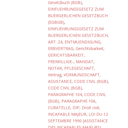
Gesetzbuch (BGB)
,
EINFUEHRUNGSGESETZ ZUM
BUERGERLICHEN GESETZBUCH
(EGBGB)
,
EINFUEHRUNGSGESETZ ZUM
BUERGERLICHEN GESETZBUCH,
ART. 24
,
ENTMUENDIGUNG
,
ERBVERTRAG
,
Gerichtsbarkeit
,
GERICHTSBARKEIT,
FREIWILLIGE-
,
MANDAT
,
NOTAR
,
PFLEGESCHAFT
,
Vertrag
,
VORMUNDSCHAFT
,
ASSISTANCE
,
CODE CIVIL (BGB)
,
CODE CIVIL (BGB),
PARAGRAPHE 104
,
CODE CIVIL
(BGB), PARAGRAPHE 106
,
CURATELLE
,
DIP
,
Droit civil
,
INCAPABLE MAJEUR
,
LOI DU 12
SEPTEMBRE 1990 (ASSISTANCE
DES INCAPABLES MAJEURS)
,