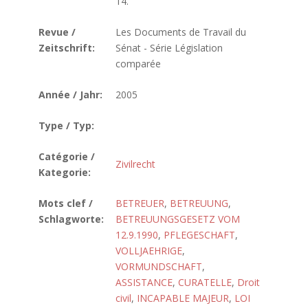
14.
Revue /
Les Documents de Travail du
Zeitschrift:
Sénat - Série Législation
comparée
Année / Jahr:
2005
Type / Typ:
Catégorie /
Zivilrecht
Kategorie:
Mots clef /
BETREUER
,
BETREUUNG
,
Schlagworte:
BETREUUNGSGESETZ VOM
12.9.1990
,
PFLEGESCHAFT
,
VOLLJAEHRIGE
,
VORMUNDSCHAFT
,
ASSISTANCE
,
CURATELLE
,
Droit
civil
,
INCAPABLE MAJEUR
,
LOI