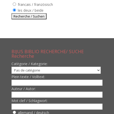
francais / französisch
les deux / beide
BIJUS BIBLIO RECHERCHE/ SUCHE
Recherche
Catègorie / Kategorie:
Plein texte / Volltext:
Auteur / Autor:
Mot clef / Schlagwort:
allemand / deutsch