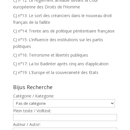
CJ n°12: Le règlement amiable devant la Cour
européenne des Droits de l’Homme
CJ n°13: Le sort des créanciers dans le nouveau droit
français de la faillite
CJ n°14: Trente ans de politique pénitentiaire française
CJ n°15: L’influence des institutions sur les partis
politiques
CJ n°16: Terrorisme et libertés publiques
CJ n°17: La loi Badinter après cinq ans d’application
CJ n°19: L’Europe et la souveraineté des Etats
Bijus Recherche
Catègorie / Kategorie:
Plein texte / Volltext:
Auteur / Autor: