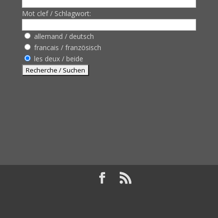
Mot clef / Schlagwort:
allemand / deutsch
francais / französisch
les deux / beide
Design de
Elegant Themes
| Propulsé par
WordPress