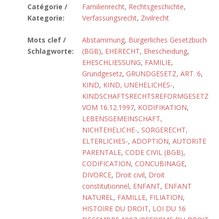
Catégorie /
Familienrecht
,
Rechtsgeschichte
,
Kategorie:
Verfassungsrecht
,
Zivilrecht
Mots clef /
Abstammung
,
Bürgerliches Gesetzbuch
Schlagworte:
(BGB)
,
EHERECHT
,
Ehescheidung
,
EHESCHLIESSUNG
,
FAMILIE
,
Grundgesetz
,
GRUNDGESETZ, ART. 6
,
KIND
,
KIND, UNEHELICHES-
,
KINDSCHAFTSRECHTSREFORMGESETZ
VOM 16.12.1997
,
KODIFIKATION
,
LEBENSGEMEINSCHAFT,
NICHTEHELICHE-
,
SORGERECHT,
ELTERLICHES-
,
ADOPTION
,
AUTORITE
PARENTALE
,
CODE CIVIL (BGB)
,
CODIFICATION
,
CONCUBINAGE
,
DIVORCE
,
Droit civil
,
Droit
constitutionnel
,
ENFANT
,
ENFANT
NATUREL
,
FAMILLE
,
FILIATION
,
HISTOIRE DU DROIT
,
LOI DU 16