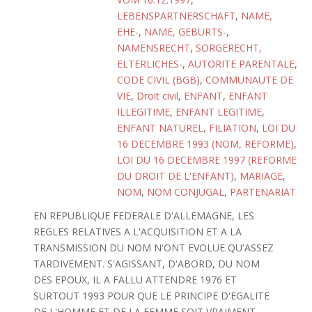
LEBENSPARTNERSCHAFT
,
NAME,
EHE-
,
NAME, GEBURTS-
,
NAMENSRECHT
,
SORGERECHT,
ELTERLICHES-
,
AUTORITE PARENTALE
,
CODE CIVIL (BGB)
,
COMMUNAUTE DE
VIE
,
Droit civil
,
ENFANT
,
ENFANT
ILLEGITIME
,
ENFANT LEGITIME
,
ENFANT NATUREL
,
FILIATION
,
LOI DU
16 DECEMBRE 1993 (NOM, REFORME)
,
LOI DU 16 DECEMBRE 1997 (REFORME
DU DROIT DE L'ENFANT)
,
MARIAGE
,
NOM
,
NOM CONJUGAL
,
PARTENARIAT
EN REPUBLIQUE FEDERALE D'ALLEMAGNE, LES
REGLES RELATIVES A L'ACQUISITION ET A LA
TRANSMISSION DU NOM N'ONT EVOLUE QU'ASSEZ
TARDIVEMENT. S'AGISSANT, D'ABORD, DU NOM
DES EPOUX, IL A FALLU ATTENDRE 1976 ET
SURTOUT 1993 POUR QUE LE PRINCIPE D'EGALITE
DE L'HOMME ET DE LA FEMME SOIT VRAIMENT