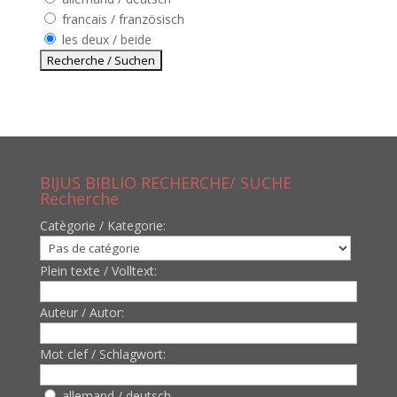
francais / französisch
les deux / beide
BIJUS BIBLIO RECHERCHE/ SUCHE
Recherche
Catègorie / Kategorie:
Plein texte / Volltext:
Auteur / Autor:
Mot clef / Schlagwort:
allemand / deutsch