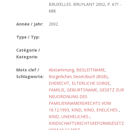
BRUXELLES. BRUYLANT 2002, P. 671 -
688.
Année / Jahr:
2002
Type / Typ:
Catégorie /
Kategorie:
Mots clef /
Abstammung
,
BEGLEITNAME
,
Schlagworte:
Bürgerliches Gesetzbuch (BGB)
,
EHERECHT
,
ELTERLICHE SORGE
,
FAMILIE
,
GEBURTSNAME
,
GESETZ ZUR
NEUORDNUNG DES
FAMILIENNAMENSRECHTS VOM
16.12.1993
,
KIND
,
KIND, EHELICHES-
,
KIND, UNEHELICHES-
,
KINDSCHAFTSRECHTSREFORMGESETZ
VOM 16.12.1997
,