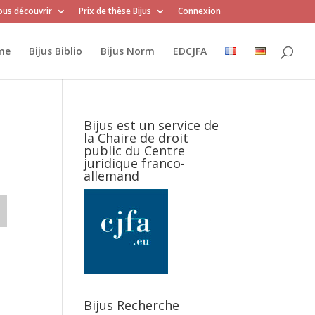
us découvrir
Prix de thèse Bijus
Connexion
me
Bijus Biblio
Bijus Norm
EDCJFA
Bijus est un service de
la Chaire de droit
public du Centre
juridique franco-
allemand
Bijus Recherche