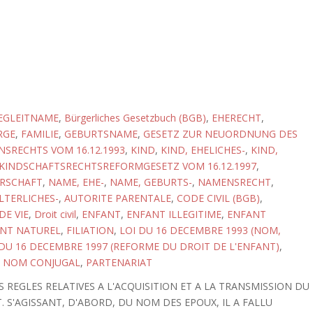
EGLEITNAME
,
Bürgerliches Gesetzbuch (BGB)
,
EHERECHT
,
RGE
,
FAMILIE
,
GEBURTSNAME
,
GESETZ ZUR NEUORDNUNG DES
SRECHTS VOM 16.12.1993
,
KIND
,
KIND, EHELICHES-
,
KIND,
KINDSCHAFTSRECHTSREFORMGESETZ VOM 16.12.1997
,
RSCHAFT
,
NAME, EHE-
,
NAME, GEBURTS-
,
NAMENSRECHT
,
LTERLICHES-
,
AUTORITE PARENTALE
,
CODE CIVIL (BGB)
,
E VIE
,
Droit civil
,
ENFANT
,
ENFANT ILLEGITIME
,
ENFANT
NT NATUREL
,
FILIATION
,
LOI DU 16 DECEMBRE 1993 (NOM,
 DU 16 DECEMBRE 1997 (REFORME DU DROIT DE L'ENFANT)
,
,
NOM CONJUGAL
,
PARTENARIAT
 REGLES RELATIVES A L'ACQUISITION ET A LA TRANSMISSION DU
 S'AGISSANT, D'ABORD, DU NOM DES EPOUX, IL A FALLU