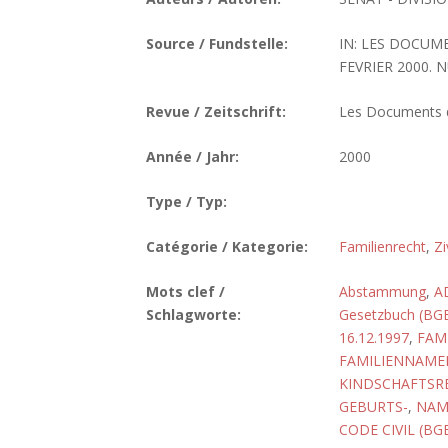
Source / Fundstelle:
IN: LES DOCUM
FEVRIER 2000. N
Revue / Zeitschrift:
Les Documents de
Année / Jahr:
2000
Type / Typ:
Catégorie / Kategorie:
Familienrecht
,
Zi
Mots clef /
Abstammung
,
A
Schlagworte:
Gesetzbuch (BG
16.12.1997
,
FAMI
FAMILIENNAMEN
KINDSCHAFTSRE
GEBURTS-
,
NAM
CODE CIVIL (BG