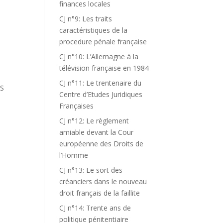
finances locales
CJ n°9: Les traits
caractéristiques de la
procedure pénale française
CJ n°10: L’Allemagne à la
télévision française en 1984
CJ n°11: Le trentenaire du
NS
Centre d’Etudes Juridiques
Françaises
CJ n°12: Le règlement
amiable devant la Cour
européenne des Droits de
l’Homme
CJ n°13: Le sort des
créanciers dans le nouveau
droit français de la faillite
CJ n°14: Trente ans de
politique pénitentiaire