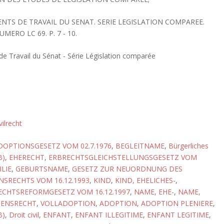
ENTS DE TRAVAIL DU SENAT. SERIE LEGISLATION COMPAREE.
UMERO LC 69. P. 7 - 10.
 Travail du Sénat - Série Législation comparée
vilrecht
DOPTIONSGESETZ VOM 02.7.1976
,
BEGLEITNAME
,
Bürgerliches
B)
,
EHERECHT
,
ERBRECHTSGLEICHSTELLUNGSGESETZ VOM
LIE
,
GEBURTSNAME
,
GESETZ ZUR NEUORDNUNG DES
SRECHTS VOM 16.12.1993
,
KIND
,
KIND, EHELICHES-
,
CHTSREFORMGESETZ VOM 16.12.1997
,
NAME, EHE-
,
NAME,
ENSRECHT
,
VOLLADOPTION
,
ADOPTION
,
ADOPTION PLENIERE
,
B)
,
Droit civil
,
ENFANT
,
ENFANT ILLEGITIME
,
ENFANT LEGITIME
,