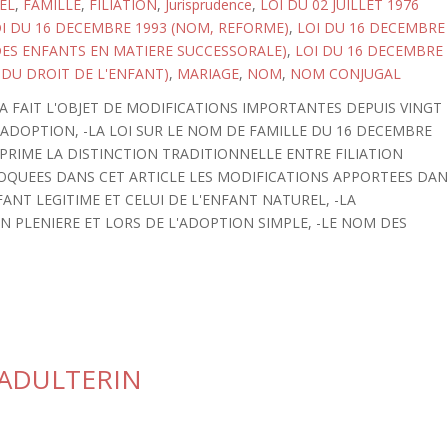
EL
,
FAMILLE
,
FILIATION
,
Jurisprudence
,
LOI DU 02 JUILLET 1976
I DU 16 DECEMBRE 1993 (NOM, REFORME)
,
LOI DU 16 DECEMBRE
 DES ENFANTS EN MATIERE SUCCESSORALE)
,
LOI DU 16 DECEMBRE
 DU DROIT DE L'ENFANT)
,
MARIAGE
,
NOM
,
NOM CONJUGAL
 FAIT L'OBJET DE MODIFICATIONS IMPORTANTES DEPUIS VINGT
A L'ADOPTION, -LA LOI SUR LE NOM DE FAMILLE DU 16 DECEMBRE
PPRIME LA DISTINCTION TRADITIONNELLE ENTRE FILIATION
EVOQUEES DANS CET ARTICLE LES MODIFICATIONS APPORTEES DA
FANT LEGITIME ET CELUI DE L'ENFANT NATUREL, -LA
 PLENIERE ET LORS DE L'ADOPTION SIMPLE, -LE NOM DES
 ADULTERIN