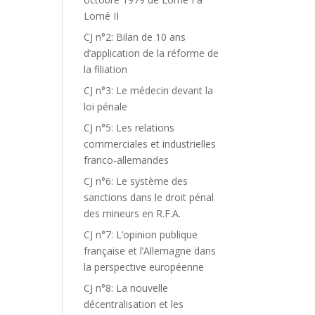
Lomé II
CJ n°2: Bilan de 10 ans
d’application de la réforme de
la filiation
CJ n°3: Le médecin devant la
loi pénale
CJ n°5: Les relations
commerciales et industrielles
franco-allemandes
CJ n°6: Le système des
sanctions dans le droit pénal
des mineurs en R.F.A.
CJ n°7: L’opinion publique
française et l’Allemagne dans
la perspective européenne
CJ n°8: La nouvelle
décentralisation et les