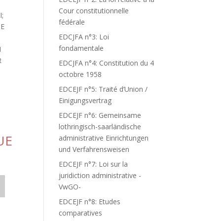
Cour constitutionnelle
;
fédérale
CE
EDCJFA n°3: Loi
fondamentale
N
R
EDCJFA n°4: Constitution du 4
octobre 1958
EDCEJF n°5: Traité d’Union /
Einigungsvertrag
EDCEJF n°6: Gemeinsame
lothringisch-saarländische
UE
administrative Einrichtungen
und Verfahrensweisen
EDCEJF n°7: Loi sur la
juridiction administrative -
VwGO-
EDCEJF n°8: Etudes
comparatives