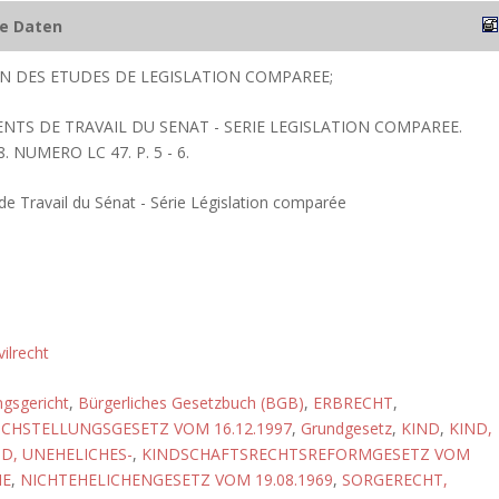
he Daten
ION DES ETUDES DE LEGISLATION COMPAREE;
ENTS DE TRAVAIL DU SENAT - SERIE LEGISLATION COMPAREE.
 NUMERO LC 47. P. 5 - 6.
 Travail du Sénat - Série Législation comparée
vilrecht
gsgericht
,
Bürgerliches Gesetzbuch (BGB)
,
ERBRECHT
,
CHSTELLUNGSGESETZ VOM 16.12.1997
,
Grundgesetz
,
KIND
,
KIND,
ND, UNEHELICHES-
,
KINDSCHAFTSRECHTSREFORMGESETZ VOM
E
,
NICHTEHELICHENGESETZ VOM 19.08.1969
,
SORGERECHT,