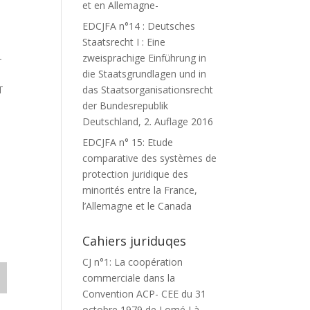
et en Allemagne-
EDCJFA n°14 : Deutsches
Staatsrecht I : Eine
-
zweisprachige Einführung in
die Staatsgrundlagen und in
T
das Staatsorganisationsrecht
der Bundesrepublik
Deutschland, 2. Auflage 2016
EDCJFA n° 15: Etude
comparative des systèmes de
protection juridique des
minorités entre la France,
l’Allemagne et le Canada
Cahiers juriduqes
CJ n°1: La coopération
commerciale dans la
Convention ACP- CEE du 31
octobre 1979 de Lomé I à