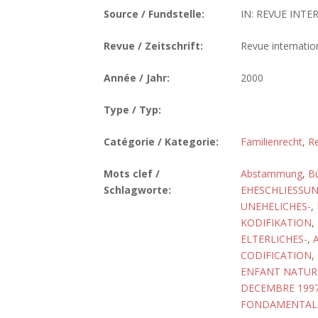
Source / Fundstelle:
IN: REVUE INTE
Revue / Zeitschrift:
Revue internatio
Année / Jahr:
2000
Type / Typ:
Catégorie / Kategorie:
Familienrecht
,
Re
Mots clef /
Abstammung
,
Bü
Schlagworte:
EHESCHLIESSU
UNEHELICHES-
,
KODIFIKATION
,
ELTERLICHES-
,
CODIFICATION
,
ENFANT NATUR
DECEMBRE 1997
FONDAMENTALE,