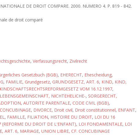
RNATIONALE DE DROIT COMPARE. 2000. NUMERO 4. P. 819 - 842.
nale de droit comparé
chtsgeschichte
,
Verfassungsrecht
,
Zivilrecht
rgerliches Gesetzbuch (BGB)
,
EHERECHT
,
Ehescheidung
,
NG
,
FAMILIE
,
Grundgesetz
,
GRUNDGESETZ, ART. 6
,
KIND
,
KIND,
KINDSCHAFTSRECHTSREFORMGESETZ VOM 16.12.1997
,
LEBENSGEMEINSCHAFT, NICHTEHELICHE-
,
SORGERECHT,
ADOPTION
,
AUTORITE PARENTALE
,
CODE CIVIL (BGB)
,
CONCUBINAGE
,
DIVORCE
,
Droit civil
,
Droit constitutionnel
,
ENFANT
,
EL
,
FAMILLE
,
FILIATION
,
HISTOIRE DU DROIT
,
LOI DU 16
 (REFORME DU DROIT DE L'ENFANT)
,
LOI FONDAMENTALE
,
LOI
 ART. 6
,
MARIAGE
,
UNION LIBRE, CF. CONCUBINAGE