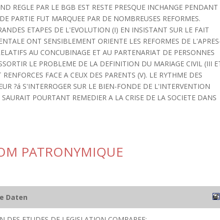
AND REGLE PAR LE BGB EST RESTE PRESQUE INCHANGE PENDANT
CONDE PARTIE FUT MARQUEE PAR DE NOMBREUSES REFORMES.
ANDES ETAPES DE L'EVOLUTION (I) EN INSISTANT SUR LE FAIT
MENTALE ONT SENSIBLEMENT ORIENTE LES REFORMES DE L'APRES
S RELATIFS AU CONCUBINAGE ET AU PARTENARIAT DE PERSONNES
ORTIR LE PROBLEME DE LA DEFINITION DU MARIAGE CIVIL (III E
T RENFORCES FACE A CEUX DES PARENTS (V). LE RYTHME DES
EUR ?á S'INTERROGER SUR LE BIEN-FONDE DE L'INTERVENTION
E SAURAIT POURTANT REMEDIER A LA CRISE DE LA SOCIETE DANS
NOM PATRONYMIQUE
he Daten
ION DES ETUDES DE LEGISLATION COMPAREE;