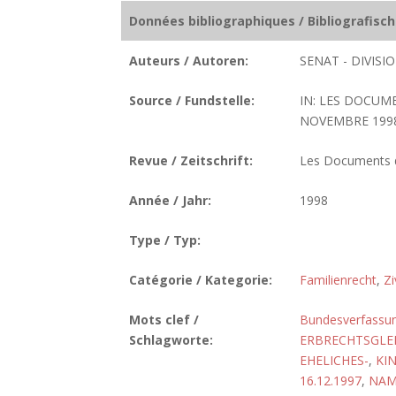
Données bibliographiques / Bibliografisc
Auteurs / Autoren:
SENAT - DIVIS
Source / Fundstelle:
IN: LES DOCUM
NOVEMBRE 1998.
Revue / Zeitschrift:
Les Documents de
Année / Jahr:
1998
Type / Typ:
Catégorie / Kategorie:
Familienrecht
,
Zi
Mots clef /
Bundesverfassun
Schlagworte:
ERBRECHTSGLEI
EHELICHES-
,
KI
16.12.1997
,
NAM