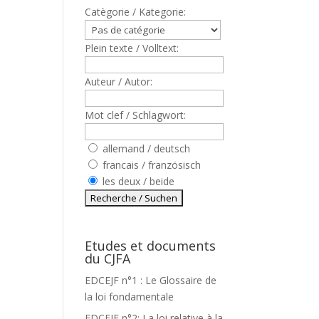
Catègorie / Kategorie:
Plein texte / Volltext:
Auteur / Autor:
Mot clef / Schlagwort:
allemand / deutsch
francais / französisch
les deux / beide
Etudes et documents
du CJFA
EDCEJF n°1 : Le Glossaire de
la loi fondamentale
EDCEJF n°2: La loi relative à la