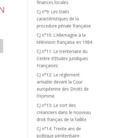
finances locales
EN
CJ n°9: Les traits
caractéristiques de la
procedure pénale française
CJ n°10: L’Allemagne à la
télévision française en 1984
CJ n°11: Le trentenaire du
Centre d’Etudes Juridiques
Françaises
CJ n°12: Le règlement
amiable devant la Cour
européenne des Droits de
l’Homme
CJ n°13: Le sort des
créanciers dans le nouveau
droit français de la faillite
CJ n°14: Trente ans de
politique pénitentiaire