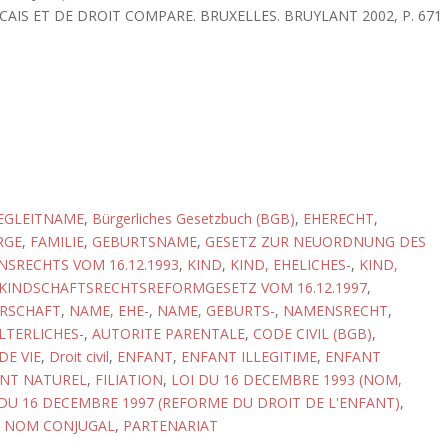
AIS ET DE DROIT COMPARE. BRUXELLES. BRUYLANT 2002, P. 671
EGLEITNAME
,
Bürgerliches Gesetzbuch (BGB)
,
EHERECHT
,
RGE
,
FAMILIE
,
GEBURTSNAME
,
GESETZ ZUR NEUORDNUNG DES
SRECHTS VOM 16.12.1993
,
KIND
,
KIND, EHELICHES-
,
KIND,
KINDSCHAFTSRECHTSREFORMGESETZ VOM 16.12.1997
,
RSCHAFT
,
NAME, EHE-
,
NAME, GEBURTS-
,
NAMENSRECHT
,
LTERLICHES-
,
AUTORITE PARENTALE
,
CODE CIVIL (BGB)
,
E VIE
,
Droit civil
,
ENFANT
,
ENFANT ILLEGITIME
,
ENFANT
NT NATUREL
,
FILIATION
,
LOI DU 16 DECEMBRE 1993 (NOM,
 DU 16 DECEMBRE 1997 (REFORME DU DROIT DE L'ENFANT)
,
,
NOM CONJUGAL
,
PARTENARIAT