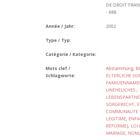
DE DROIT FRANC
- 688.
Année / Jahr:
2002
Type / Typ:
Catégorie / Kategorie:
Mots clef /
Abstammung
,
B
Schlagworte:
ELTERLICHE SO
FAMILIENNAMEN
UNEHELICHES-
,
LEBENSPARTNE
SORGERECHT, E
COMMUNAUTE D
LEGITIME
,
ENFA
REFORME)
,
LOI
MARIAGE
,
NOM