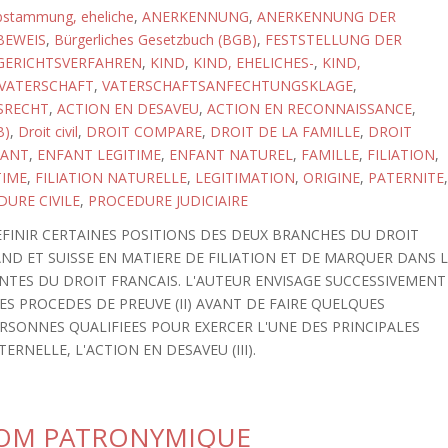
bstammung, eheliche
,
ANERKENNUNG
,
ANERKENNUNG DER
BEWEIS
,
Bürgerliches Gesetzbuch (BGB)
,
FESTSTELLUNG DER
GERICHTSVERFAHREN
,
KIND
,
KIND, EHELICHES-
,
KIND,
VATERSCHAFT
,
VATERSCHAFTSANFECHTUNGSKLAGE
,
SRECHT
,
ACTION EN DESAVEU
,
ACTION EN RECONNAISSANCE
,
B)
,
Droit civil
,
DROIT COMPARE
,
DROIT DE LA FAMILLE
,
DROIT
FANT
,
ENFANT LEGITIME
,
ENFANT NATUREL
,
FAMILLE
,
FILIATION
,
TIME
,
FILIATION NATURELLE
,
LEGITIMATION
,
ORIGINE
,
PATERNITE
,
URE CIVILE
,
PROCEDURE JUDICIAIRE
FINIR CERTAINES POSITIONS DES DEUX BRANCHES DU DROIT
D ET SUISSE EN MATIERE DE FILIATION ET DE MARQUER DANS 
TES DU DROIT FRANCAIS. L'AUTEUR ENVISAGE SUCCESSIVEMENT
 LES PROCEDES DE PREUVE (II) AVANT DE FAIRE QUELQUES
SONNES QUALIFIEES POUR EXERCER L'UNE DES PRINCIPALES
ERNELLE, L'ACTION EN DESAVEU (III).
NOM PATRONYMIQUE