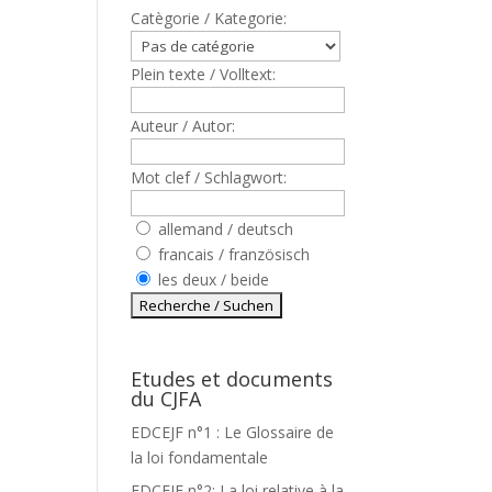
Catègorie / Kategorie:
Plein texte / Volltext:
Auteur / Autor:
Mot clef / Schlagwort:
allemand / deutsch
francais / französisch
les deux / beide
Etudes et documents
du CJFA
EDCEJF n°1 : Le Glossaire de
la loi fondamentale
EDCEJF n°2: La loi relative à la