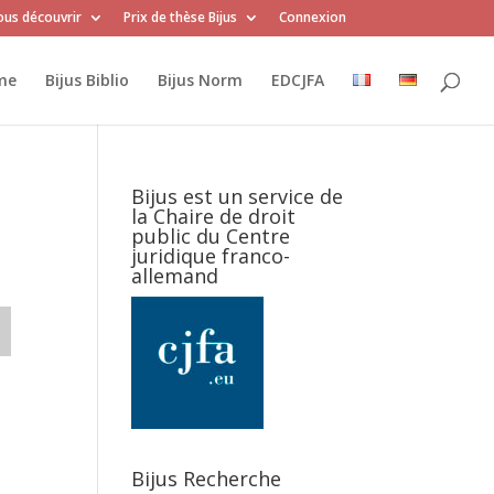
us découvrir
Prix de thèse Bijus
Connexion
me
Bijus Biblio
Bijus Norm
EDCJFA
Bijus est un service de
la Chaire de droit
public du Centre
juridique franco-
allemand
Bijus Recherche