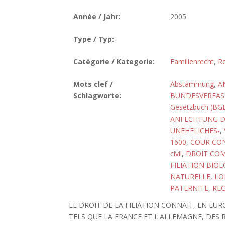
Année / Jahr:
2005
Type / Typ:
Catégorie / Kategorie:
Familienrecht
,
Re
Mots clef /
Abstammung
,
A
Schlagworte:
BUNDESVERFASS
Gesetzbuch (BG
ANFECHTUNG DE
UNEHELICHES-
,
1600
,
COUR CON
civil
,
DROIT CO
FILIATION BIO
NATURELLE
,
LO
PATERNITE
,
RE
LE DROIT DE LA FILIATION CONNAIT, EN E
TELS QUE LA FRANCE ET L'ALLEMAGNE, DES