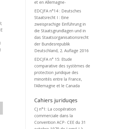
et en Allemagne-
EDCJFA n°14 : Deutsches
Staatsrecht I : Eine
;
zweisprachige Einführung in
CE
die Staatsgrundlagen und in
das Staatsorganisationsrecht
N
der Bundesrepublik
R
Deutschland, 2. Auflage 2016
EDCJFA n° 15: Etude
comparative des systèmes de
protection juridique des
minorités entre la France,
l’Allemagne et le Canada
Cahiers juriduqes
CJ n°1: La coopération
commerciale dans la
Convention ACP- CEE du 31
octobre 1979 de Lomé I à