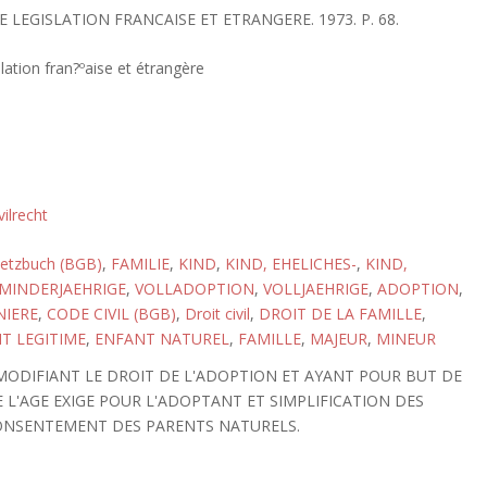
E LEGISLATION FRANCAISE ET ETRANGERE. 1973. P. 68.
lation fran?ºaise et étrangère
vilrecht
setzbuch (BGB)
,
FAMILIE
,
KIND
,
KIND, EHELICHES-
,
KIND,
MINDERJAEHRIGE
,
VOLLADOPTION
,
VOLLJAEHRIGE
,
ADOPTION
,
NIERE
,
CODE CIVIL (BGB)
,
Droit civil
,
DROIT DE LA FAMILLE
,
T LEGITIME
,
ENFANT NATUREL
,
FAMILLE
,
MAJEUR
,
MINEUR
 MODIFIANT LE DROIT DE L'ADOPTION ET AYANT POUR BUT DE
E L'AGE EXIGE POUR L'ADOPTANT ET SIMPLIFICATION DES
CONSENTEMENT DES PARENTS NATURELS.