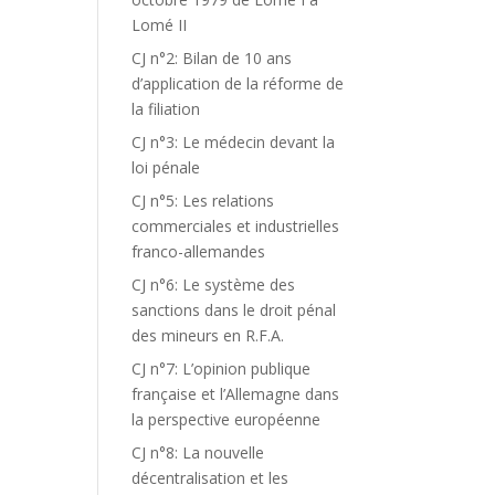
Lomé II
CJ n°2: Bilan de 10 ans
d’application de la réforme de
la filiation
CJ n°3: Le médecin devant la
loi pénale
CJ n°5: Les relations
commerciales et industrielles
franco-allemandes
CJ n°6: Le système des
sanctions dans le droit pénal
des mineurs en R.F.A.
CJ n°7: L’opinion publique
française et l’Allemagne dans
la perspective européenne
CJ n°8: La nouvelle
décentralisation et les