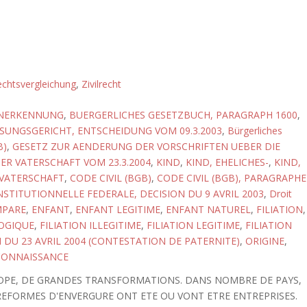
chtsvergleichung
,
Zivilrecht
NERKENNUNG
,
BUERGERLICHES GESETZBUCH, PARAGRAPH 1600
,
UNGSGERICHT, ENTSCHEIDUNG VOM 09.3.2003
,
Bürgerliches
B)
,
GESETZ ZUR AENDERUNG DER VORSCHRIFTEN UEBER DIE
R VATERSCHAFT VOM 23.3.2004
,
KIND
,
KIND, EHELICHES-
,
KIND,
VATERSCHAFT
,
CODE CIVIL (BGB)
,
CODE CIVIL (BGB), PARAGRAPHE
STITUTIONNELLE FEDERALE, DECISION DU 9 AVRIL 2003
,
Droit
MPARE
,
ENFANT
,
ENFANT LEGITIME
,
ENFANT NATUREL
,
FILIATION
,
LOGIQUE
,
FILIATION ILLEGITIME
,
FILIATION LEGITIME
,
FILIATION
I DU 23 AVRIL 2004 (CONTESTATION DE PATERNITE)
,
ORIGINE
,
CONNAISSANCE
UROPE, DE GRANDES TRANSFORMATIONS. DANS NOMBRE DE PAYS,
 REFORMES D'ENVERGURE ONT ETE OU VONT ETRE ENTREPRISES.