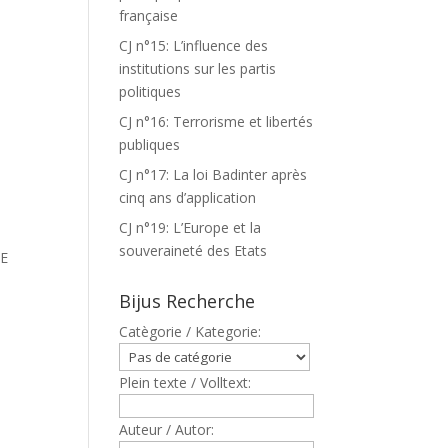
française
CJ n°15: L’influence des
institutions sur les partis
politiques
CJ n°16: Terrorisme et libertés
publiques
CJ n°17: La loi Badinter après
cinq ans d’application
CJ n°19: L’Europe et la
souveraineté des Etats
LE
Bijus Recherche
Catègorie / Kategorie:
Plein texte / Volltext:
Auteur / Autor: