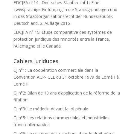
EDCJFA n°14 : Deutsches Staatsrecht I : Eine
zweisprachige Einführung in die Staatsgrundlagen und
in das Staatsorganisationsrecht der Bundesrepublik
Deutschland, 2. Auflage 2016
EDCJFA n° 15: Etude comparative des systèmes de
protection juridique des minorités entre la France,
l’Allemagne et le Canada
Cahiers juriduqes
CJ n°1: La coopération commerciale dans la
Convention ACP- CEE du 31 octobre 1979 de Lomé I à
Lomé II
CJ n°2: Bilan de 10 ans d’application de la réforme de la
filiation
CJ n°3: Le médecin devant la loi pénale
CJ n°5: Les relations commerciales et industrielles
franco-allemandes
CJ n°6: Le système des sanctions dans le droit pénal