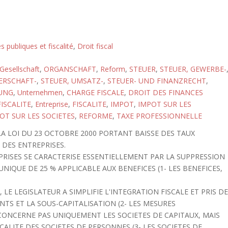
s publiques et fiscalité
,
Droit fiscal
Gesellschaft
,
ORGANSCHAFT
,
Reform
,
STEUER
,
STEUER, GEWERBE-
ERSCHAFT-
,
STEUER, UMSATZ-
,
STEUER- UND FINANZRECHT
,
UNG
,
Unternehmen
,
CHARGE FISCALE
,
DROIT DES FINANCES
ISCALITE
,
Entreprise
,
FISCALITE
,
IMPOT
,
IMPOT SUR LES
OT SUR LES SOCIETES
,
REFORME
,
TAXE PROFESSIONNELLE
 LA LOI DU 23 OCTOBRE 2000 PORTANT BAISSE DES TAUX
 DES ENTREPRISES.
PRISES SE CARACTERISE ESSENTIELLEMENT PAR LA SUPPRESSION
UNIQUE DE 25 % APPLICABLE AUX BENEFICES (1- LES BENEFICES,
E LEGISLATEUR A SIMPLIFIE L'INTEGRATION FISCALE ET PRIS D
S ET LA SOUS-CAPITALISATION (2- LES MESURES
ONCERNE PAS UNIQUEMENT LES SOCIETES DE CAPITAUX, MAIS
ALITE DES SOCIETES DE PERSONNES (3- LES SOCIETES DE