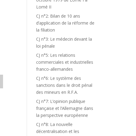
Lomé II
CJ n°2: Bilan de 10 ans
d’application de la réforme de
la filiation
CJ n°3: Le médecin devant la
loi pénale
CJ n°5: Les relations
commerciales et industrielles
franco-allemandes
CJ n°6: Le système des
sanctions dans le droit pénal
des mineurs en R.F.A.
CJ n°7: L’opinion publique
française et l’Allemagne dans
la perspective européenne
CJ n°8: La nouvelle
décentralisation et les