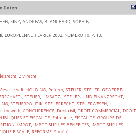
he Daten
HEN; SINZ, ANDREAS; BLANCHARD, SOPHIE;
NE EUROPEENNE. FEVRIER 2002. NUMERO 10. P. 13.
elsrecht
,
Zivilrecht
Gesellschaft
,
HOLDING
,
Reform
,
STEUER
,
STEUER, GEWERBE-
,
ERSCHAFT-
,
STEUER, UMSATZ-
,
STEUER- UND FINANZRECHT
,
UNG
,
STEUERPOLITIK
,
STEUERRECHT
,
STEUERWESEN
,
ettbewerb
,
CONCURRENCE
,
Droit civil
,
DROIT COMMERCIAL
,
DROIT
UBLIQUES ET FISCALITE
,
Entreprise
,
FISCALITE
,
GROUPE DE
SITION
,
IMPOT
,
IMPOT SUR LES BENEFICES
,
IMPOT SUR LES
TIQUE FISCALE
,
REFORME
,
Société