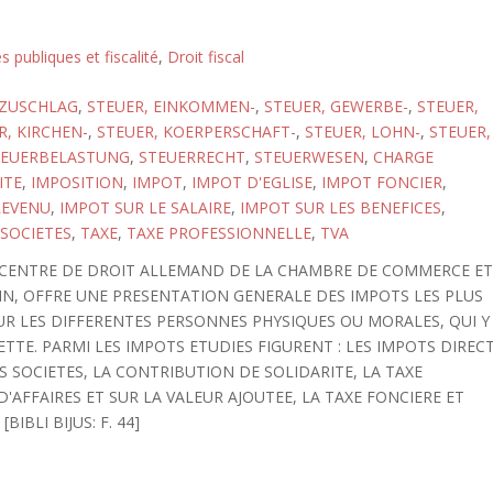
s publiques et fiscalité
,
Droit fiscal
SZUSCHLAG
,
STEUER, EINKOMMEN-
,
STEUER, GEWERBE-
,
STEUER,
R, KIRCHEN-
,
STEUER, KOERPERSCHAFT-
,
STEUER, LOHN-
,
STEUER,
TEUERBELASTUNG
,
STEUERRECHT
,
STEUERWESEN
,
CHARGE
ITE
,
IMPOSITION
,
IMPOT
,
IMPOT D'EGLISE
,
IMPOT FONCIER
,
REVENU
,
IMPOT SUR LE SALAIRE
,
IMPOT SUR LES BENEFICES
,
 SOCIETES
,
TAXE
,
TAXE PROFESSIONNELLE
,
TVA
E CENTRE DE DROIT ALLEMAND DE LA CHAMBRE DE COMMERCE E
IN, OFFRE UNE PRESENTATION GENERALE DES IMPOTS LES PLUS
UR LES DIFFERENTES PERSONNES PHYSIQUES OU MORALES, QUI Y
IETTE. PARMI LES IMPOTS ETUDIES FIGURENT : LES IMPOTS DIREC
S SOCIETES, LA CONTRIBUTION DE SOLIDARITE, LA TAXE
D'AFFAIRES ET SUR LA VALEUR AJOUTEE, LA TAXE FONCIERE ET
IBLI BIJUS: F. 44]