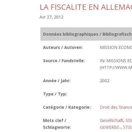
LA FISCALITE EN ALLEM
Avr 27, 2012
Données bibliographiques / Bibliografisc
Auteurs / Autoren:
MISSION ECON
Source / Fundstelle:
IN: MISSIONS E
(HTTP://WWW.M
Année / Jahr:
2002
Type / Typ:
Catégorie / Kategorie:
Droit des finance
Mots clef /
Gesellschaft
,
SO
Schlagworte:
GEWERBE-
,
STE