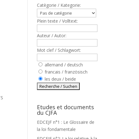
Catègorie / Kategorie:
Plein texte / Volltext:
Auteur / Autor:
Mot clef / Schlagwort:
allemand / deutsch
francais / französisch
T
les deux / beide
TS
Etudes et documents
du CJFA
EDCEJF n°1 : Le Glossaire de
la loi fondamentale
EDCEJF n°2: La loi relative à la