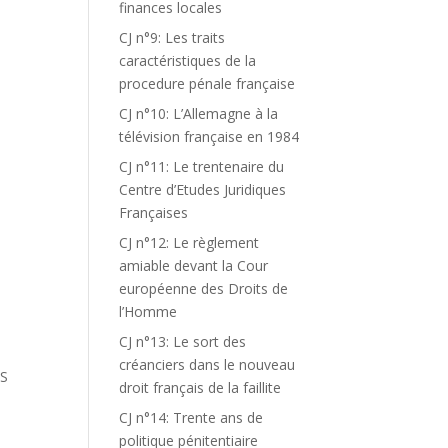
finances locales
CJ n°9: Les traits
caractéristiques de la
procedure pénale française
CJ n°10: L’Allemagne à la
,
télévision française en 1984
CJ n°11: Le trentenaire du
Centre d’Etudes Juridiques
Françaises
CJ n°12: Le règlement
amiable devant la Cour
européenne des Droits de
l’Homme
CJ n°13: Le sort des
créanciers dans le nouveau
ES
droit français de la faillite
CJ n°14: Trente ans de
politique pénitentiaire