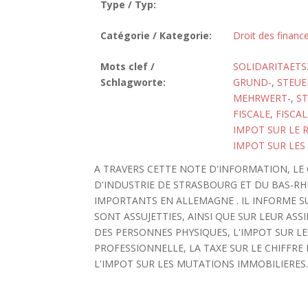
Type / Typ:
Catégorie / Kategorie:
Droit des finance
Mots clef /
SOLIDARITAET
Schlagworte:
GRUND-
,
STEUE
MEHRWERT-
,
S
FISCALE
,
FISCAL
IMPOT SUR LE 
IMPOT SUR LES
A TRAVERS CETTE NOTE D'INFORMATION, L
D'INDUSTRIE DE STRASBOURG ET DU BAS-RH
IMPORTANTS EN ALLEMAGNE . IL INFORME S
SONT ASSUJETTIES, AINSI QUE SUR LEUR ASS
DES PERSONNES PHYSIQUES, L'IMPOT SUR LE
PROFESSIONNELLE, LA TAXE SUR LE CHIFFRE 
L'IMPOT SUR LES MUTATIONS IMMOBILIERES. [B