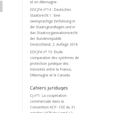
et en Allemagne-
EDCJFA n°14 : Deutsches
Staatsrecht I : Eine
zweisprachige Einführung in
die Staatsgrundlagen und in
das Staatsorganisationsrecht
der Bundesrepublik
Deutschland, 2. Auflage 2016
EDCJFA n° 15: Etude
comparative des systèmes de
protection juridique des
minorités entre la France,
l’Allemagne et le Canada
Cahiers juriduqes
CJ n°1: La coopération
commerciale dans la
Convention ACP- CEE du 31
octobre 1979 de Lomé I à