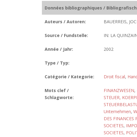
Données bibliographiques / Bibliografisc
Auteurs / Autoren:
BAUERREIS, JOC
Source / Fundstelle:
IN: LA QUINZAI
Année / Jahr:
2002
Type / Typ:
Catégorie / Kategorie:
Droit fiscal
,
Hand
Mots clef /
FINANZWESEN
,
Schlagworte:
STEUER, KOERP
STEUERBELAST
Unternehmen
,
W
DES FINANCES P
SOCIETES
,
IMPO
SOCIETES
,
POLI