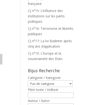
française
CJ n°15: L’influence des
institutions sur les partis
politiques
CJ n°16: Terrorisme et libertés
E
publiques
CJ n°17: La loi Badinter après
cinq ans d’application
CJ n°19: L’Europe et la
souveraineté des Etats
Bijus Recherche
Catègorie / Kategorie:
Plein texte / Volltext:
Auteur / Autor: