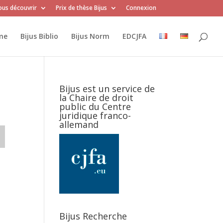
us découvrir
Prix de thèse Bijus
Connexion
me
Bijus Biblio
Bijus Norm
EDCJFA
Bijus est un service de
la Chaire de droit
public du Centre
juridique franco-
allemand
Bijus Recherche