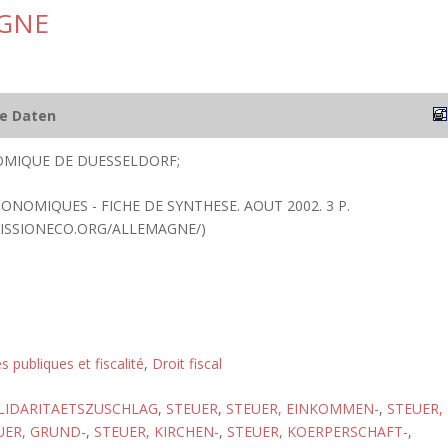
AGNE
he Daten
OMIQUE DE DUESSELDORF;
CONOMIQUES - FICHE DE SYNTHESE. AOUT 2002. 3 P.
ISSIONECO.ORG/ALLEMAGNE/)
s publiques et fiscalité
,
Droit fiscal
LIDARITAETSZUSCHLAG
,
STEUER
,
STEUER, EINKOMMEN-
,
STEUER,
UER, GRUND-
,
STEUER, KIRCHEN-
,
STEUER, KOERPERSCHAFT-
,