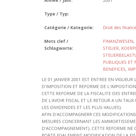
Année / Jahr:
2001
Type / Typ:
Catégorie / Kategorie:
Droit des finance
Mots clef /
FINANZWESEN
,
Schlagworte:
STEUER, KOERP
STEUERBELAST
PUBLIQUES ET F
BENEFICES
,
IMP
LE 01 JANVIER 2001 EST ENTREE EN VIGUEUR
D'IMPOSITION ET REFORME DE L'IMPOSITION
CETTE REFORME DE LA FISCALITE DES ENTRE
DE L'AVOIR FISCAL ET LE RETOUR A UN TAUX 
LES DIVIDENDES ET LES PLUS-VALUES).
AFIN D'ACCOMPAGNERR CES MODIFICATIONS, L
MESURES CONCERNANT LES AMMORTISSEMENT
D'ACCOMPAGNEMENT). CETTE REFORME NE C
PORTE EGALEMENT MODIFICATION DE LA FISC