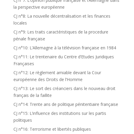
CJ n°7: L’opinion publique française et l’Allemagne dans
la perspective européenne
CJ n°8: La nouvelle décentralisation et les finances
locales
CJ n°9: Les traits caractéristiques de la procedure
pénale française
CJ n°10: L’Allemagne à la télévision française en 1984
CJ n°11: Le trentenaire du Centre d’Etudes Juridiques
Françaises
CJ n°12: Le règlement amiable devant la Cour
européenne des Droits de l’Homme
CJ n°13: Le sort des créanciers dans le nouveau droit
français de la faillite
CJ n°14: Trente ans de politique pénitentiaire française
CJ n°15: L’influence des institutions sur les partis
politiques
CJ n°16: Terrorisme et libertés publiques