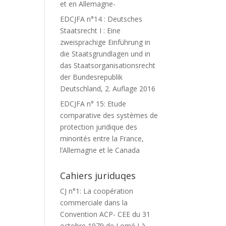
et en Allemagne-
EDCJFA n°14 : Deutsches
Staatsrecht I : Eine
zweisprachige Einführung in
die Staatsgrundlagen und in
das Staatsorganisationsrecht
der Bundesrepublik
Deutschland, 2. Auflage 2016
EDCJFA n° 15: Etude
comparative des systèmes de
protection juridique des
minorités entre la France,
l’Allemagne et le Canada
Cahiers juriduqes
CJ n°1: La coopération
commerciale dans la
Convention ACP- CEE du 31
octobre 1979 de Lomé I à