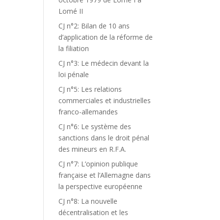
Lomé II
CJ n°2: Bilan de 10 ans
d’application de la réforme de
la filiation
CJ n°3: Le médecin devant la
loi pénale
CJ n°5: Les relations
commerciales et industrielles
franco-allemandes
CJ n°6: Le système des
sanctions dans le droit pénal
des mineurs en R.F.A.
CJ n°7: L’opinion publique
française et l’Allemagne dans
la perspective européenne
CJ n°8: La nouvelle
décentralisation et les