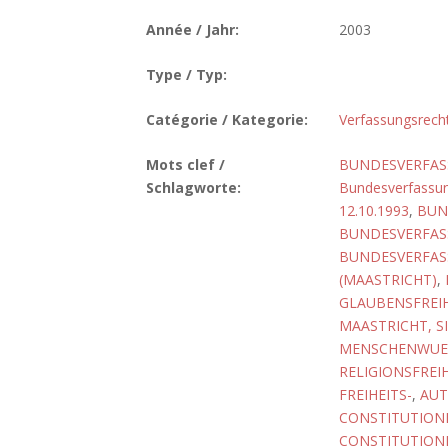
Année / Jahr:
2003
Type / Typ:
Catégorie / Kategorie:
Verfassungsrech
Mots clef /
BUNDESVERFASS
Schlagworte:
Bundesverfassun
12.10.1993
,
BUN
BUNDESVERFASS
BUNDESVERFASS
(MAASTRICHT)
,
GLAUBENSFREIH
MAASTRICHT, S
MENSCHENWUE
RELIGIONSFREI
FREIHEITS-
,
AUT
CONSTITUTIONN
CONSTITUTIONN