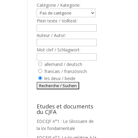
Catègorie / Kategorie:
Plein texte / Volltext:
Auteur / Autor:
Mot clef / Schlagwort:
allemand / deutsch
francais / französisch
les deux / beide
Etudes et documents
du CJFA
EDCEJF n°1 : Le Glossaire de
la loi fondamentale
EDCEJF n°2: La loi relative à la