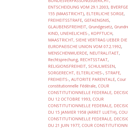
BUNDESVERFASSUNGSGERICHT,
ENTSCHEIDUNG VOM 29.1.2003
,
BVERFGE
155 (MAASTRICHT)
,
ELTERLICHE SORGE
,
FREIHEITSSTRAFE
,
GEFAENGNIS
,
GLAUBENSFREIHEIT
,
Grundgesetz
,
Grundr
KIND, UNEHELICHES-
,
KOPFTUCH
,
MAASTRICHT, SIEHE VERTRAG UEBER DIE
EUROPAEISCHE UNION VOM 07.2.1992
,
MENSCHENWUERDE
,
NEUTRALITAET
,
Rechtsprechung
,
RECHTSSTAAT
,
RELIGIONSFREIHEIT
,
SCHULWESEN
,
SORGERECHT, ELTERLICHES-
,
STRAFE,
FREIHEITS-
,
AUTORITE PARENTALE
,
Cour
constitutionnelle Fédérale
,
COUR
CONSTITUTIONNELLE FEDERALE, DECISI
DU 12 OCTOBRE 1993
,
COUR
CONSTITUTIONNELLE FEDERALE, DECISI
DU 15 JANVIER 1958 (ARRET LUETH)
,
COU
CONSTITUTIONNELLE FEDERALE, DECISI
DU 21 JUIN 1977
,
COUR CONSTITUTIONN