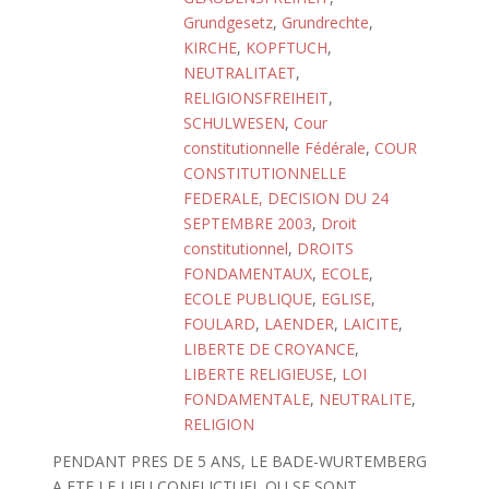
Grundgesetz
,
Grundrechte
,
KIRCHE
,
KOPFTUCH
,
NEUTRALITAET
,
RELIGIONSFREIHEIT
,
SCHULWESEN
,
Cour
constitutionnelle Fédérale
,
COUR
CONSTITUTIONNELLE
FEDERALE, DECISION DU 24
SEPTEMBRE 2003
,
Droit
constitutionnel
,
DROITS
FONDAMENTAUX
,
ECOLE
,
ECOLE PUBLIQUE
,
EGLISE
,
FOULARD
,
LAENDER
,
LAICITE
,
LIBERTE DE CROYANCE
,
LIBERTE RELIGIEUSE
,
LOI
FONDAMENTALE
,
NEUTRALITE
,
RELIGION
PENDANT PRES DE 5 ANS, LE BADE-WURTEMBERG
A ETE LE LIEU CONFLICTUEL OU SE SONT