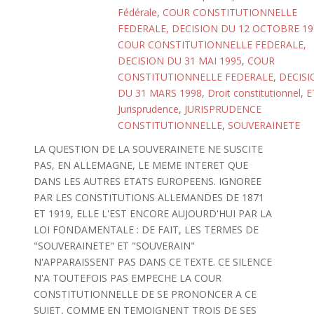
Fédérale
,
COUR CONSTITUTIONNELLE
FEDERALE, DECISION DU 12 OCTOBRE 19
COUR CONSTITUTIONNELLE FEDERALE,
DECISION DU 31 MAI 1995
,
COUR
CONSTITUTIONNELLE FEDERALE, DECISI
DU 31 MARS 1998
,
Droit constitutionnel
,
E
Jurisprudence
,
JURISPRUDENCE
CONSTITUTIONNELLE
,
SOUVERAINETE
LA QUESTION DE LA SOUVERAINETE NE SUSCITE
PAS, EN ALLEMAGNE, LE MEME INTERET QUE
DANS LES AUTRES ETATS EUROPEENS. IGNOREE
PAR LES CONSTITUTIONS ALLEMANDES DE 1871
ET 1919, ELLE L'EST ENCORE AUJOURD'HUI PAR LA
LOI FONDAMENTALE : DE FAIT, LES TERMES DE
"SOUVERAINETE" ET "SOUVERAIN"
N'APPARAISSENT PAS DANS CE TEXTE. CE SILENCE
N'A TOUTEFOIS PAS EMPECHE LA COUR
CONSTITUTIONNELLE DE SE PRONONCER A CE
SUJET, COMME EN TEMOIGNENT TROIS DE SES