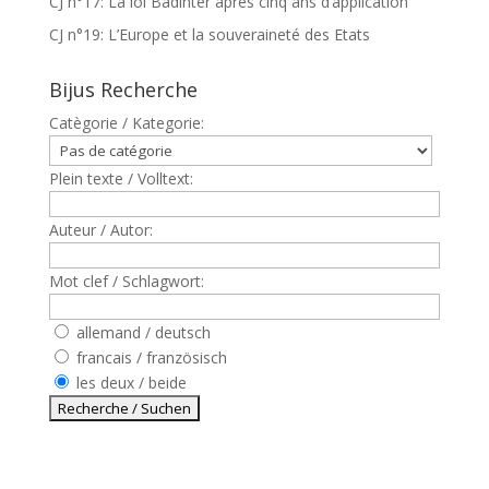
CJ n°17: La loi Badinter après cinq ans d’application
CJ n°19: L’Europe et la souveraineté des Etats
Bijus Recherche
Catègorie / Kategorie:
Plein texte / Volltext:
Auteur / Autor:
Mot clef / Schlagwort:
allemand / deutsch
francais / französisch
les deux / beide