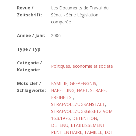
Revue /
Les Documents de Travail du
Zeitschrift:
Sénat - Série Législation
comparée
Année / Jahr:
2006
Type / Typ:
Catégorie /
Politiques, économie et société
Kategorie:
Mots clef /
FAMILIE
,
GEFAENGNIS
,
Schlagworte:
HAEFTLING
,
HAFT
,
STRAFE,
FREIHEITS-
,
STRAFVOLLZUGSANSTALT
,
STRAFVOLLZUGSGESETZ VOM
16.3.1976
,
DETENTION
,
DETENU
,
ETABLISSEMENT
PENITENTIAIRE
,
FAMILLE
,
LOI