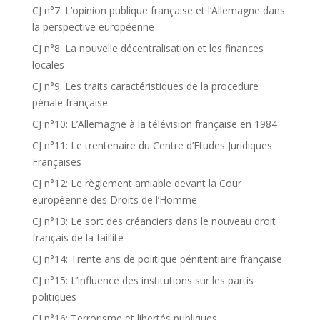
CJ n°7: L’opinion publique française et l’Allemagne dans
la perspective européenne
CJ n°8: La nouvelle décentralisation et les finances
locales
CJ n°9: Les traits caractéristiques de la procedure
pénale française
CJ n°10: L’Allemagne à la télévision française en 1984
CJ n°11: Le trentenaire du Centre d’Etudes Juridiques
Françaises
CJ n°12: Le règlement amiable devant la Cour
européenne des Droits de l’Homme
CJ n°13: Le sort des créanciers dans le nouveau droit
français de la faillite
CJ n°14: Trente ans de politique pénitentiaire française
CJ n°15: L’influence des institutions sur les partis
politiques
CJ n°16: Terrorisme et libertés publiques