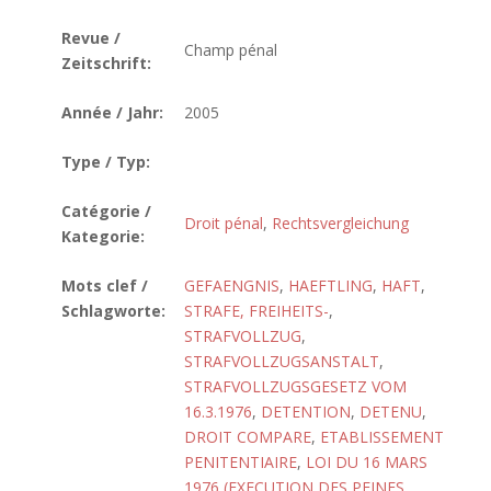
Revue /
Champ pénal
Zeitschrift:
Année / Jahr:
2005
Type / Typ:
Catégorie /
Droit pénal
,
Rechtsvergleichung
Kategorie:
Mots clef /
GEFAENGNIS
,
HAEFTLING
,
HAFT
,
Schlagworte:
STRAFE, FREIHEITS-
,
STRAFVOLLZUG
,
STRAFVOLLZUGSANSTALT
,
STRAFVOLLZUGSGESETZ VOM
16.3.1976
,
DETENTION
,
DETENU
,
DROIT COMPARE
,
ETABLISSEMENT
PENITENTIAIRE
,
LOI DU 16 MARS
1976 (EXECUTION DES PEINES