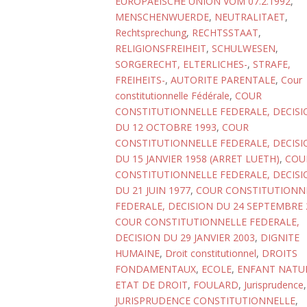
EUROPAEISCHE UNION VOM 07.2.1992
,
MENSCHENWUERDE
,
NEUTRALITAET
,
Rechtsprechung
,
RECHTSSTAAT
,
RELIGIONSFREIHEIT
,
SCHULWESEN
,
SORGERECHT, ELTERLICHES-
,
STRAFE,
FREIHEITS-
,
AUTORITE PARENTALE
,
Cour
constitutionnelle Fédérale
,
COUR
CONSTITUTIONNELLE FEDERALE, DECISI
DU 12 OCTOBRE 1993
,
COUR
CONSTITUTIONNELLE FEDERALE, DECISI
DU 15 JANVIER 1958 (ARRET LUETH)
,
COU
CONSTITUTIONNELLE FEDERALE, DECISI
DU 21 JUIN 1977
,
COUR CONSTITUTIONN
FEDERALE, DECISION DU 24 SEPTEMBRE 
COUR CONSTITUTIONNELLE FEDERALE,
DECISION DU 29 JANVIER 2003
,
DIGNITE
HUMAINE
,
Droit constitutionnel
,
DROITS
FONDAMENTAUX
,
ECOLE
,
ENFANT NATU
ETAT DE DROIT
,
FOULARD
,
Jurisprudence
,
JURISPRUDENCE CONSTITUTIONNELLE
,