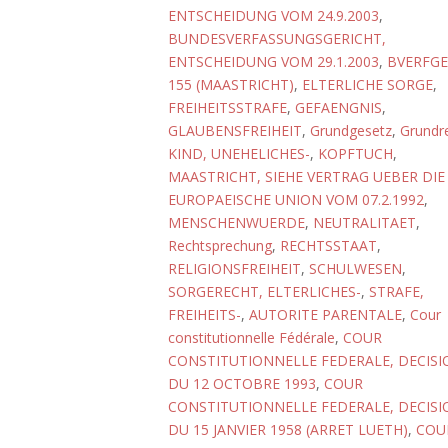
ENTSCHEIDUNG VOM 24.9.2003
,
BUNDESVERFASSUNGSGERICHT,
ENTSCHEIDUNG VOM 29.1.2003
,
BVERFGE
155 (MAASTRICHT)
,
ELTERLICHE SORGE
,
FREIHEITSSTRAFE
,
GEFAENGNIS
,
GLAUBENSFREIHEIT
,
Grundgesetz
,
Grundr
KIND, UNEHELICHES-
,
KOPFTUCH
,
MAASTRICHT, SIEHE VERTRAG UEBER DIE
EUROPAEISCHE UNION VOM 07.2.1992
,
MENSCHENWUERDE
,
NEUTRALITAET
,
Rechtsprechung
,
RECHTSSTAAT
,
RELIGIONSFREIHEIT
,
SCHULWESEN
,
SORGERECHT, ELTERLICHES-
,
STRAFE,
FREIHEITS-
,
AUTORITE PARENTALE
,
Cour
constitutionnelle Fédérale
,
COUR
CONSTITUTIONNELLE FEDERALE, DECISI
DU 12 OCTOBRE 1993
,
COUR
CONSTITUTIONNELLE FEDERALE, DECISI
DU 15 JANVIER 1958 (ARRET LUETH)
,
COU