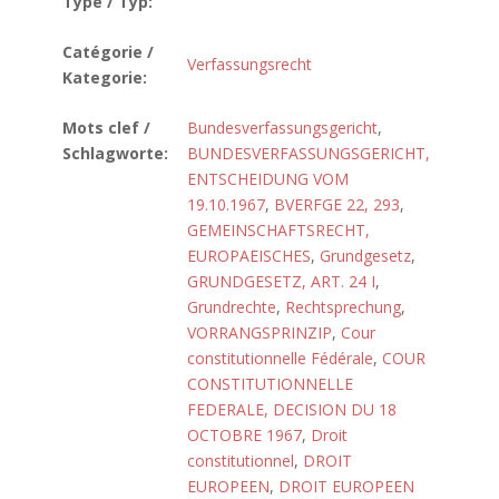
Type / Typ:
Catégorie /
Verfassungsrecht
Kategorie:
Mots clef /
Bundesverfassungsgericht
,
Schlagworte:
BUNDESVERFASSUNGSGERICHT,
ENTSCHEIDUNG VOM
19.10.1967
,
BVERFGE 22, 293
,
GEMEINSCHAFTSRECHT,
EUROPAEISCHES
,
Grundgesetz
,
GRUNDGESETZ, ART. 24 I
,
Grundrechte
,
Rechtsprechung
,
VORRANGSPRINZIP
,
Cour
constitutionnelle Fédérale
,
COUR
CONSTITUTIONNELLE
FEDERALE, DECISION DU 18
OCTOBRE 1967
,
Droit
constitutionnel
,
DROIT
EUROPEEN
,
DROIT EUROPEEN