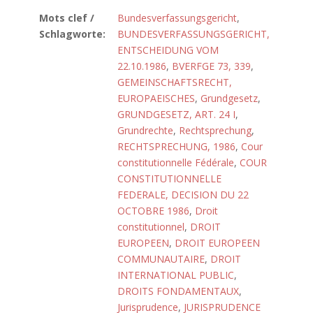
Mots clef /
Bundesverfassungsgericht
,
Schlagworte:
BUNDESVERFASSUNGSGERICHT,
ENTSCHEIDUNG VOM
22.10.1986
,
BVERFGE 73, 339
,
GEMEINSCHAFTSRECHT,
EUROPAEISCHES
,
Grundgesetz
,
GRUNDGESETZ, ART. 24 I
,
Grundrechte
,
Rechtsprechung
,
RECHTSPRECHUNG, 1986
,
Cour
constitutionnelle Fédérale
,
COUR
CONSTITUTIONNELLE
FEDERALE, DECISION DU 22
OCTOBRE 1986
,
Droit
constitutionnel
,
DROIT
EUROPEEN
,
DROIT EUROPEEN
COMMUNAUTAIRE
,
DROIT
INTERNATIONAL PUBLIC
,
DROITS FONDAMENTAUX
,
Jurisprudence
,
JURISPRUDENCE