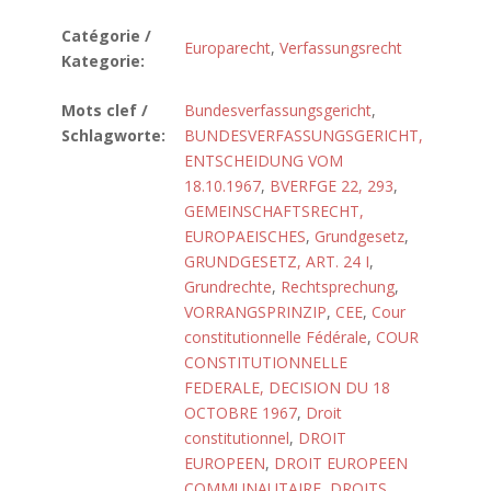
Catégorie /
Europarecht
,
Verfassungsrecht
Kategorie:
Mots clef /
Bundesverfassungsgericht
,
Schlagworte:
BUNDESVERFASSUNGSGERICHT,
ENTSCHEIDUNG VOM
18.10.1967
,
BVERFGE 22, 293
,
GEMEINSCHAFTSRECHT,
EUROPAEISCHES
,
Grundgesetz
,
GRUNDGESETZ, ART. 24 I
,
Grundrechte
,
Rechtsprechung
,
VORRANGSPRINZIP
,
CEE
,
Cour
constitutionnelle Fédérale
,
COUR
CONSTITUTIONNELLE
FEDERALE, DECISION DU 18
OCTOBRE 1967
,
Droit
constitutionnel
,
DROIT
EUROPEEN
,
DROIT EUROPEEN
COMMUNAUTAIRE
,
DROITS