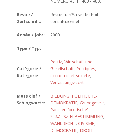
NUMERO 43. P. 463 - 480.
Revue /
Revue fran?ºaise de droit
Zeitschrift:
constitutionnel
Année / Jahr:
2000
Type / Typ:
Politik, Wirtschaft und
Catégorie /
Gesellschaft
,
Politiques,
Kategorie:
économie et société
,
Verfassungsrecht
Mots clef /
BILDUNG, POLITISCHE-
,
Schlagworte:
DEMOKRATIE
,
Grundgesetz
,
Parteien (politische)
,
STAATSZIELBESTIMMUNG
,
WAHLRECHT
,
CIVISME
,
DEMOCRATIE
,
DROIT