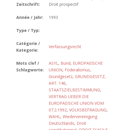
Zeitschrift:
Droit prospectif
Année / Jahr:
1993
Type / Typ:
Catégorie /
Verfassungsrecht
Kategorie:
Mots clef /
ASYL
,
Bund
,
EUROPAEISCHE
Schlagworte:
UNION
,
Föderalismus
,
Grundgesetz
,
GRUNDGESETZ,
ART. 146
,
STAATSZIELBESTIMMUNG
,
VERTRAG UEBER DIE
EUROPAEISCHE UNION VOM
07.2.1992
,
VOLKSBEFRAGUNG
,
WAHL
,
Wiedervereinigung
Deutschlands
,
Droit
constitutionnel
,
DROIT D'ASILE
,