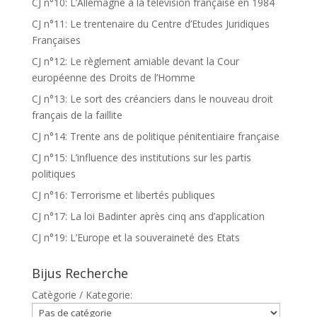
CJ n°10: L’Allemagne à la télévision française en 1984
CJ n°11: Le trentenaire du Centre d’Etudes Juridiques
Françaises
CJ n°12: Le règlement amiable devant la Cour
européenne des Droits de l’Homme
CJ n°13: Le sort des créanciers dans le nouveau droit
français de la faillite
CJ n°14: Trente ans de politique pénitentiaire française
CJ n°15: L’influence des institutions sur les partis
politiques
CJ n°16: Terrorisme et libertés publiques
CJ n°17: La loi Badinter après cinq ans d’application
CJ n°19: L’Europe et la souveraineté des Etats
Bijus Recherche
Catègorie / Kategorie: