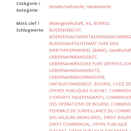
Catégorie /
Gesellschaftsrecht
,
Handelsrecht
Kategorie:
Mots clef /
Aktiengesellschaft, AG
,
BOERSE
,
Schlagworte:
BOERSENRECHT
,
BOERSENSACHVERSTAENDIGENKOMMISS
BUNDESAUFSICHTSAMT FUER DEN
WERTPAPIERHANDEL (BAWE)
,
Gesellschaf
UEBERNAHMEANGEBOT
,
UEBERNAHMEKODEX FUER OEFFENTLICH
UEBERNAHMEANGEBOTE
,
UEBERNAHMEKOMMISSION
,
UMTAUSCHANGEBOT
,
BOURSE
,
CODE DE
OFFRES PUBLIQUES D'ACHAT
,
COMMISSI
D'EXPERTS INDEPENDANTS
,
COMMISSIO
DES OPERATIONS DE BOURSE
,
COMMISS
FEDERALE DE SURVEILLANCE DU COMME
DES VALEURS MOBILIERES
,
DROIT BOURS
DROIT COMMERCIAL
,
OFFRE PUBLIQUE
D'ACHAT
,
OFFRE PUBLIQUE D'ECHANGE
,