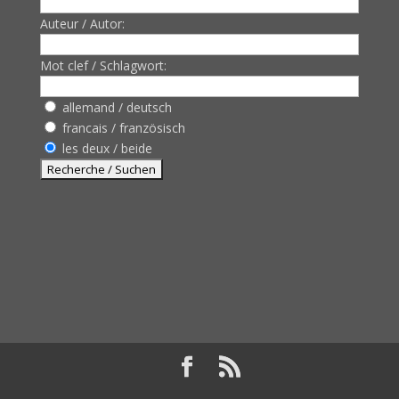
Auteur / Autor:
Mot clef / Schlagwort:
allemand / deutsch
francais / französisch
les deux / beide
Design de
Elegant Themes
| Propulsé par