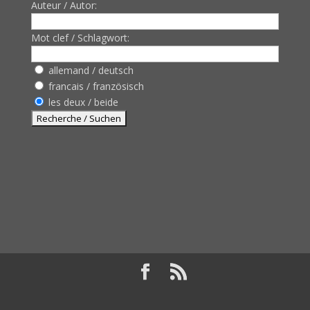
Auteur / Autor:
Mot clef / Schlagwort:
allemand / deutsch
francais / französisch
les deux / beide
Design de
Elegant Themes
| Propulsé par