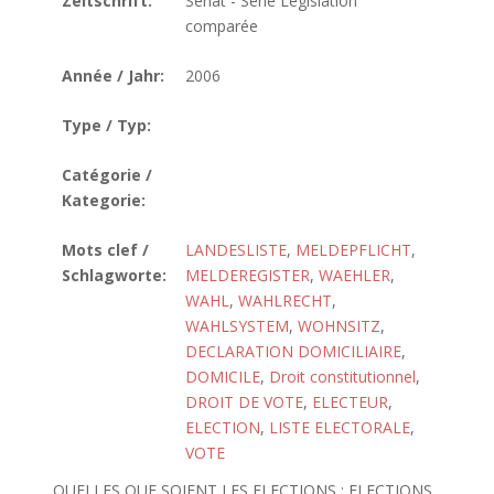
Zeitschrift:
Sénat - Série Législation
comparée
Année / Jahr:
2006
Type / Typ:
Catégorie /
Kategorie:
Mots clef /
LANDESLISTE
,
MELDEPFLICHT
,
Schlagworte:
MELDEREGISTER
,
WAEHLER
,
WAHL
,
WAHLRECHT
,
WAHLSYSTEM
,
WOHNSITZ
,
DECLARATION DOMICILIAIRE
,
DOMICILE
,
Droit constitutionnel
,
DROIT DE VOTE
,
ELECTEUR
,
ELECTION
,
LISTE ELECTORALE
,
VOTE
QUELLES QUE SOIENT LES ELECTIONS : ELECTIONS