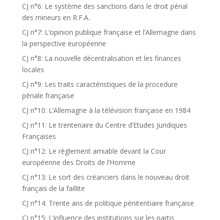
CJ n°6: Le système des sanctions dans le droit pénal
des mineurs en R.F.A.
CJ n°7: L’opinion publique française et l’Allemagne dans
la perspective européenne
CJ n°8: La nouvelle décentralisation et les finances
locales
CJ n°9: Les traits caractéristiques de la procedure
pénale française
CJ n°10: L’Allemagne à la télévision française en 1984
CJ n°11: Le trentenaire du Centre d’Etudes Juridiques
Françaises
CJ n°12: Le règlement amiable devant la Cour
européenne des Droits de l’Homme
CJ n°13: Le sort des créanciers dans le nouveau droit
français de la faillite
CJ n°14: Trente ans de politique pénitentiaire française
CJ n°15: L’influence des institutions sur les partis