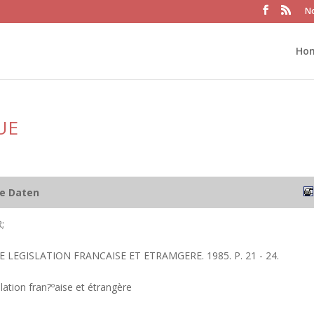
No
Ho
UE
he Daten
;
E LEGISLATION FRANCAISE ET ETRAMGERE. 1985. P. 21 - 24.
lation fran?ºaise et étrangère