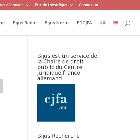
us découvrir
Prix de thèse Bijus
Connexion
me
Bijus Biblio
Bijus Norm
EDCJFA
Bijus est un service de
la Chaire de droit
public du Centre
juridique franco-
allemand
Bijus Recherche