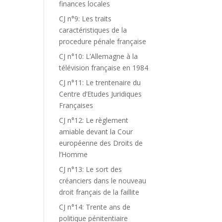
finances locales
CJ n°9: Les traits
caractéristiques de la
procedure pénale française
CJ n°10: L’Allemagne à la
télévision française en 1984
CJ n°11: Le trentenaire du
Centre d’Etudes Juridiques
Françaises
CJ n°12: Le règlement
amiable devant la Cour
européenne des Droits de
l’Homme
CJ n°13: Le sort des
créanciers dans le nouveau
droit français de la faillite
CJ n°14: Trente ans de
politique pénitentiaire