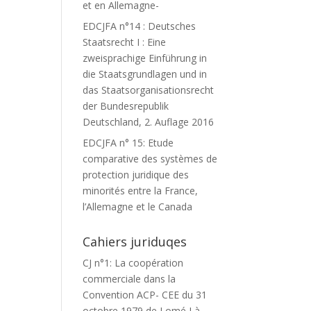
et en Allemagne-
EDCJFA n°14 : Deutsches
Staatsrecht I : Eine
zweisprachige Einführung in
die Staatsgrundlagen und in
das Staatsorganisationsrecht
der Bundesrepublik
Deutschland, 2. Auflage 2016
EDCJFA n° 15: Etude
comparative des systèmes de
protection juridique des
minorités entre la France,
l’Allemagne et le Canada
Cahiers juriduqes
CJ n°1: La coopération
commerciale dans la
Convention ACP- CEE du 31
octobre 1979 de Lomé I à