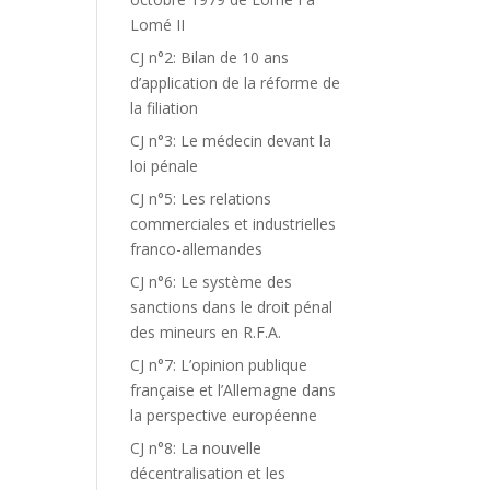
Lomé II
CJ n°2: Bilan de 10 ans
d’application de la réforme de
la filiation
CJ n°3: Le médecin devant la
loi pénale
CJ n°5: Les relations
commerciales et industrielles
franco-allemandes
CJ n°6: Le système des
sanctions dans le droit pénal
des mineurs en R.F.A.
CJ n°7: L’opinion publique
française et l’Allemagne dans
la perspective européenne
CJ n°8: La nouvelle
décentralisation et les