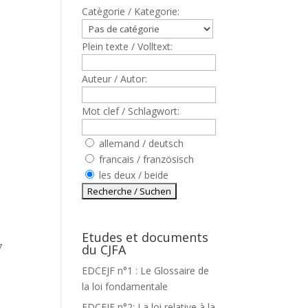
Catègorie / Kategorie:
Plein texte / Volltext:
Auteur / Autor:
Mot clef / Schlagwort:
allemand / deutsch
francais / französisch
les deux / beide
Etudes et documents
7
du CJFA
EDCEJF n°1 : Le Glossaire de
la loi fondamentale
EDCEJF n°2: La loi relative à la