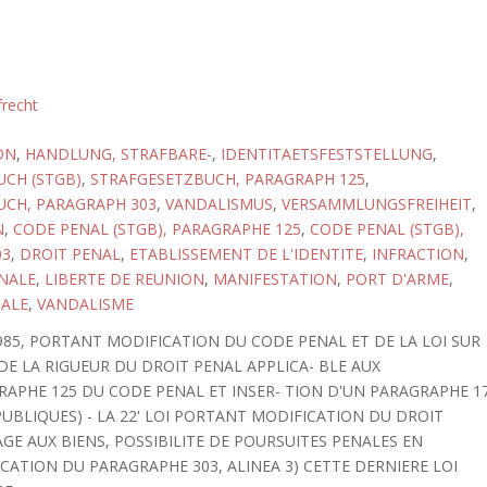
frecht
ON
,
HANDLUNG, STRAFBARE-
,
IDENTITAETSFESTSTELLUNG
,
CH (STGB)
,
STRAFGESETZBUCH, PARAGRAPH 125
,
UCH, PARAGRAPH 303
,
VANDALISMUS
,
VERSAMMLUNGSFREIHEIT
,
N
,
CODE PENAL (STGB), PARAGRAPHE 125
,
CODE PENAL (STGB),
03
,
DROIT PENAL
,
ETABLISSEMENT DE L'IDENTITE
,
INFRACTION
,
NALE
,
LIBERTE DE REUNION
,
MANIFESTATION
,
PORT D'ARME
,
NALE
,
VANDALISME
1985, PORTANT MODIFICATION DU CODE PENAL ET DE LA LOI SUR
E LA RIGUEUR DU DROIT PENAL APPLICA- BLE AUX
APHE 125 DU CODE PENAL ET INSER- TION D'UN PARAGRAPHE 1
PUBLIQUES) - LA 22' LOI PORTANT MODIFICATION DU DROIT
AGE AUX BIENS, POSSIBILITE DE POURSUITES PENALES EN
ICATION DU PARAGRAPHE 303, ALINEA 3) CETTE DERNIERE LOI