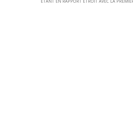
ETANT EN RAPPORT ETROIT AVEC LA PREMIE