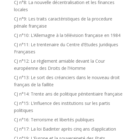
CJ n°8: La nouvelle décentralisation et les finances
locales
CJ n°9: Les traits caractéristiques de la procedure
pénale française
CJ n°10: L’Allemagne à la télévision française en 1984
CJ n°11: Le trentenaire du Centre d’Etudes Juridiques
Françaises
CJ n°12: Le règlement amiable devant la Cour
européenne des Droits de l’Homme
CJ n°13: Le sort des créanciers dans le nouveau droit
français de la faillite
CJ n°14: Trente ans de politique pénitentiaire française
CJ n°15: L’influence des institutions sur les partis
politiques
CJ n°16: Terrorisme et libertés publiques
CJ n°17: La loi Badinter après cinq ans d’application
CJ n°19: L’Europe et la souveraineté des Etats