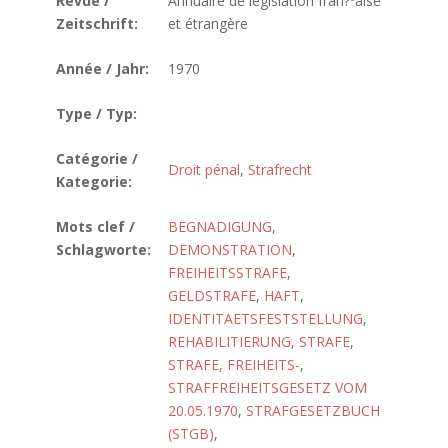
Revue /
Annuaire de législation fran?ºaise
Zeitschrift:
et étrangère
Année / Jahr:
1970
Type / Typ:
Catégorie /
Droit pénal
,
Strafrecht
Kategorie:
Mots clef /
BEGNADIGUNG
,
Schlagworte:
DEMONSTRATION
,
FREIHEITSSTRAFE
,
GELDSTRAFE
,
HAFT
,
IDENTITAETSFESTSTELLUNG
,
REHABILITIERUNG
,
STRAFE
,
STRAFE, FREIHEITS-
,
STRAFFREIHEITSGESETZ VOM
20.05.1970
,
STRAFGESETZBUCH
(STGB)
,