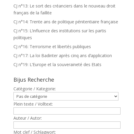
CJ n°13: Le sort des créanciers dans le nouveau droit
français de la faillite
CJ n°14: Trente ans de politique pénitentiaire française
CJ n°15: L’influence des institutions sur les partis
politiques
CJ n°16: Terrorisme et libertés publiques
CJ n°17: La loi Badinter après cinq ans d’application
CJ n°19: L’Europe et la souveraineté des Etats
Bijus Recherche
Catègorie / Kategorie:
Plein texte / Volltext:
Auteur / Autor:
Mot clef / Schlagwort: